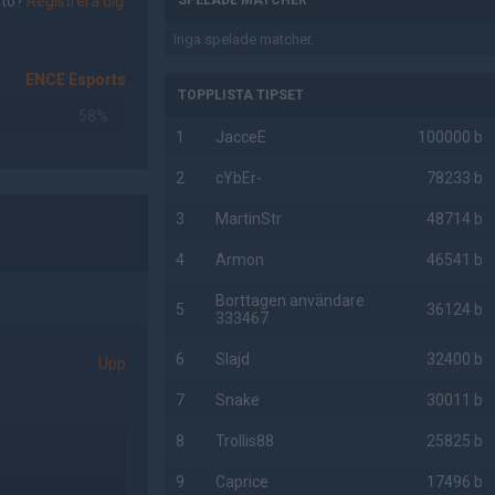
nto?
Registrera dig
SPELADE MATCHER
Inga spelade matcher.
ENCE Esports
TOPPLISTA TIPSET
58%
1
JacceE
100000 b
2
cYbEr-
78233 b
3
MartinStr
48714 b
4
Armon
46541 b
Borttagen användare
5
36124 b
333467
6
Slajd
32400 b
Upp
7
Snake
30011 b
8
Trollis88
25825 b
9
Caprice
17496 b