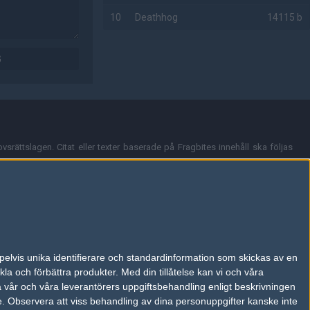
10
Deathhog
14115 b
AD
G
vsrättslagen. Citat eller texter baserade på Fragbites innehåll ska följas
nt och överensstämmer inte nödvändigtvis med Fragbites åsikter.
en kan du skicka iväg ett email till
vår support
.
tion så som t.ex. användarnamn. Cookies sparas även när man deltar i
pelvis unika identifierare och standardinformation som skickas av en
du stänga av cookies i din webbläsares inställningar eller välja att inte
la och förbättra produkter.
Med din tillåtelse kan vi och våra
ktronisk kommunikation som trädde i kraft 25 juli 2003.
a vår och våra leverantörers uppgiftsbehandling enligt beskrivningen
e.
Observera att viss behandling av dina personuppgifter kanske inte