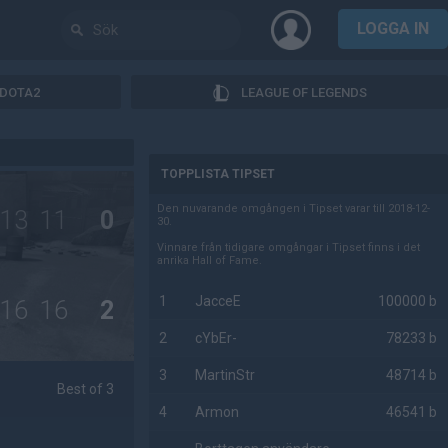
LOGGA IN
DOTA2
LEAGUE OF LEGENDS
AD
TOPPLISTA TIPSET
Den nuvarande omgången i Tipset varar till 2018-12-
13
11
0
30.
Vinnare från tidigare omgångar i Tipset finns i det
anrika Hall of Fame.
1
JacceE
100000 b
16
16
2
2
cYbEr-
78233 b
3
MartinStr
48714 b
Best of 3
4
Armon
46541 b