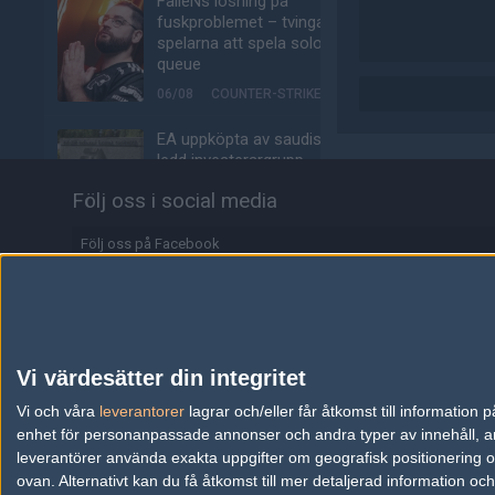
FalleNs lösning på
fuskproblemet – tvinga
spelarna att spela solo-
queue
06/08
COUNTER-STRIKE
EA uppköpta av saudisk-
ledd investerargrupp
06/08
ALLA SEKTIONER
Följ oss i social media
jL om nya möjligheten:
Följ oss på Facebook
"Jag får uppfylla min
dröm"
Följ oss på Twitter
05/08
COUNTER-STRIKE
Följ oss på Instagram
f0rest och olofmeister
Följ oss på Twitch
jagades för Faceit-
Vi värdesätter din integritet
poäng när nya säsongen
Information
Vi och våra
leverantorer
lagrar och/eller får åtkomst till informatio
lanserades
enhet för personanpassade annonser och andra typer av innehåll, ann
05/08
COUNTER-STRIKE
Annonsering
leverantörer använda exakta uppgifter om geografisk positionering oc
ovan. Alternativt kan du få åtkomst till mer detaljerad information oc
Alliance klättrar till plats
Copyright och Privacy Policy