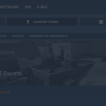
IVESTREAMS
SÖK
HJÄLP
COUNTER-STRIKE
TRIKE
/
MATCHER
/
G2 ESPORTS VS. ENCE ESPORTS
sports
 Esports
roup B