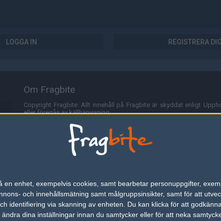
LOGGA IN
REGISTRERA DI
Om Fragbite
Copyright Fragbite. Allt innehåll på Fragbite är skyddat enligt Uppho
eller föregås av källhänvisning.
Alla åsikter uttryckta på Fragbite representerar varje enskild skribe
Programmering och design av
Fredric Bohlin
. För frågor rörande sajt
Cookies
Fragbite använder cookies för att spara användarspecifik informa
n på en enhet, exempelvis cookies, samt bearbetar personuppgifter, exem
omröstningar och för att föra statistik. För att slippa cookies kan 
ons- och innehållsmätning samt målgruppsinsikter, samt för att utveck
besöka Fragbite. Den här textraden finns här på grund av lagen om ele
h identifiering via skanning av enheten. Du kan klicka för att godkänn
h ändra dina inställningar innan du samtycker eller för att neka samtyck