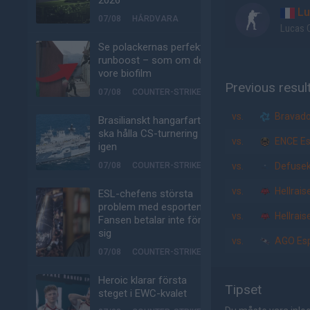
2026
Lu
07/08
HÅRDVARA
Lucas 
Se polackernas perfekta
runboost – som om det
vore biofilm
Previous resul
07/08
COUNTER-STRIKE
vs.
Bravad
Brasilianskt hangarfartyg
ska hålla CS-turnering –
vs.
ENCE Es
igen
07/08
COUNTER-STRIKE
vs.
Defusek
vs.
Hellrais
ESL-chefens största
problem med esporten:
vs.
Hellrais
Fansen betalar inte för
sig
vs.
AGO Esp
07/08
COUNTER-STRIKE
Heroic klarar första
Tipset
steget i EWC-kvalet