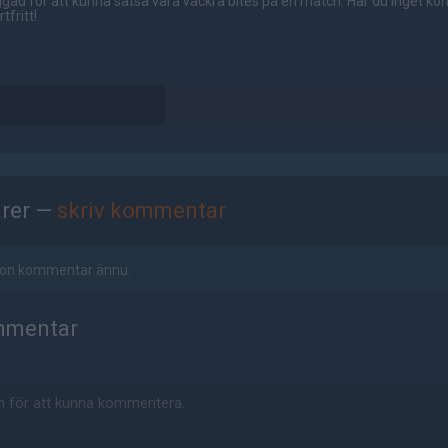
gad för att kunna satsa våra vackra bites på en match. Har du inget ko
tfritt!
rer —
skriv kommentar
ågon kommentar ännu.
mmentar