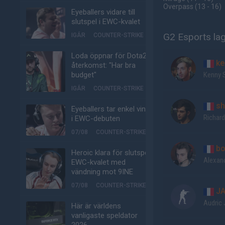
Overpass
(13 - 16
)
Eyeballers vidare till
slutspel i EWC-kvalet
G2 Esports lag
IGÅR
COUNTER-STRIKE
Loda öppnar för Dota2-
ke
återkomst: "Har bra
budget"
Kenny 
IGÅR
COUNTER-STRIKE
sh
Eyeballers tar enkel vinst
Richard
i EWC-debuten
07/08
COUNTER-STRIKE
bo
Heroic klara för slutspel i
Alexan
EWC-kvalet med
vändning mot 9INE
07/08
COUNTER-STRIKE
JA
Audric 
Här är världens
vanligaste speldator