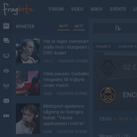
FORUM
VIDEO
ARKIV
EVENTS
L
NYHETER
NYTT
HETT
NYHETER
FORUM
Här är lagen svenskarna
AD
ställs mot i slutspelet av
FRAGBITE
/
COUNTER-S
EWC-kvalet
VIDEO
10:11
COUNTER-STRIKE
G2 E
BEVAKAT
Udda pausen: Eyeballers
tvingades till tröjbyte
under match
HÄNDELSER
ENCE
IGÅR
COUNTER-STRIKE
MEDDELANDEN
Metizport-spelarens
sågning av Sveriges
LIVESÄNDNINGAR
kebab: "Värsta
CS:GO
»
DH W
»
G
upplevelsen i mitt liv"
IGÅR
COUNTER-STRIKE
Mirage
(11 - 16
)