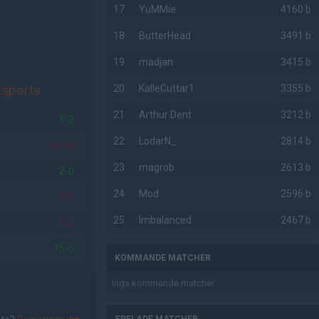
17
YuMMie
4160 b
18
ButterHead
3491 b
19
madjan
3415 b
sports
20
KalleCuttar1
3355 b
21
Arthur Dent
3212 b
1-2
22
LodarN_
2814 b
14-16
23
magrob
2613 b
2-0
24
Mod
2596 b
0-2
25
Imbalanced
2467 b
1-2
16-6
KOMMANDE MATCHER
Inga kommande matcher.