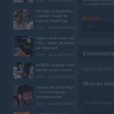
Du måste vara inlog
07/08
COUNTER-STRIKE
nu, snabbt och smär
Så följer du Eyeballers
matcher i kvalet till
G2 Esports
Esports World Cup
42%
07/08
COUNTER-STRIKE
Roblox värde rasar med
70% – skyller på bristen
AD
på virala spel
0 kommenta
06/08
ALLA SEKTIONER
m0NESY avslöjar: Hade
Ingen har skrivit n
kunnat spela i Cloud9
06/08
COUNTER-STRIKE
Skriv en ko
Snacka skit ännu längre
– Faceit förlänger
halvtidssnacket
06/08
COUNTER-STRIKE