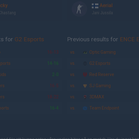
cky
Aerial
Chastang
Jani Jussila
ts for
G2 Esports
Previous results for
ENCE E
o
16-13
vs.
Optic Gaming
ports
14-16
vs.
G2 Esports
ids
2-0
vs.
Red Reserve
ers
16-5
vs.
SJ Gaming
ers
18-22
vs.
3DMAX
orts
16-4
vs.
Team Endpoint