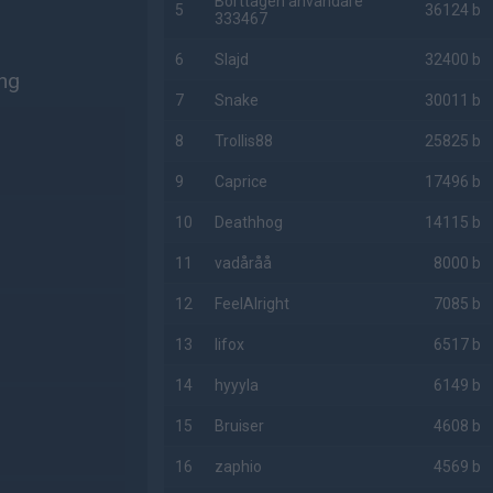
Borttagen användare
5
36124 b
333467
6
Slajd
32400 b
ng
7
Snake
30011 b
8
Trollis88
25825 b
9
Caprice
17496 b
10
Deathhog
14115 b
11
vadåråå
8000 b
12
FeelAlright
7085 b
13
lifox
6517 b
14
hyyyla
6149 b
15
Bruiser
4608 b
16
zaphio
4569 b