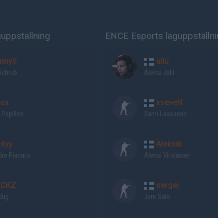
uppställning
ENCE Esports laguppställni
nnyS
allu
Schrub
Aleksi Jalli
ox
xseveN
 Papillon
Sami Laasanen
dyy
Aleksib
dre Pianaro
Aleksi Virolainen
CKZ
sergej
Jug
Jere Salo