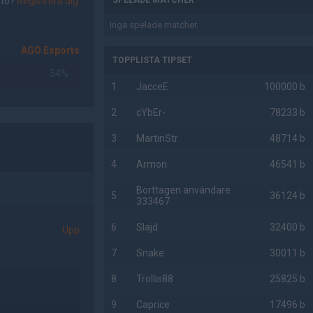
nto?
Registrera dig
SPELADE MATCHER
Inga spelade matcher.
AGO Esports
TOPPLISTA TIPSET
54%
1
JacceE
100000 b
2
cYbEr-
78233 b
3
MartinStr
48714 b
4
Armon
46541 b
Borttagen användare
5
36124 b
333467
6
Slajd
32400 b
Upp
7
Snake
30011 b
8
Trollis88
25825 b
9
Caprice
17496 b