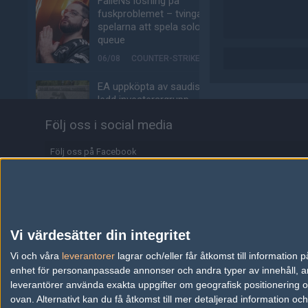
FalleNs lösning på
fuskproblemet – tvinga
spelarna att spela solo-
queue
06/08
COUNTER-STRIKE
EA uppköpta av saudisk-
ledd investerargrupp
06/08
ALLA SEKTIONER
Följ oss i social media
jL om nya möjligheten:
Följ oss på Facebook
"Jag får uppfylla min
dröm"
Följ oss på Twitter
05/08
COUNTER-STRIKE
Följ oss på Instagram
f0rest och olofmeister
Följ oss på Twitch
jagades för Faceit-
Vi värdesätter din integritet
poäng när nya säsongen
Information
Vi och våra
leverantorer
lagrar och/eller får åtkomst till informatio
lanserades
enhet för personanpassade annonser och andra typer av innehåll, ann
05/08
COUNTER-STRIKE
Annonsering
leverantörer använda exakta uppgifter om geografisk positionering oc
ovan. Alternativt kan du få åtkomst till mer detaljerad information oc
Alliance klättrar till plats
Copyright och Privacy Policy