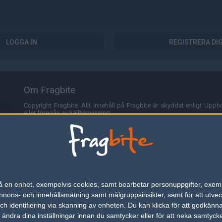
LOGGA IN
REGISTRERA DI
Om Fragbite
Copyright Fragbite. Allt innehåll på Fragbite är skyddat enligt Uppho
eller föregås av källhänvisning.
Alla åsikter uttryckta på Fragbite representerar varje enskild skribe
Programmering och design av
Fredric Bohlin
. För frågor rörande sajt
Cookies
Fragbite använder cookies för att spara användarspecifik informa
n på en enhet, exempelvis cookies, samt bearbetar personuppgifter, exem
omröstningar och för att föra statistik. För att slippa cookies kan 
ons- och innehållsmätning samt målgruppsinsikter, samt för att utveck
besöka Fragbite. Den här textraden finns här på grund av lagen om ele
h identifiering via skanning av enheten. Du kan klicka för att godkänn
h ändra dina inställningar innan du samtycker eller för att neka samtyck