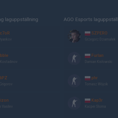
g laguppställning
AGO Esports laguppställ
c7oR
SZPERO
 Dyankov
Grzegorz Dziamałek
bble
Furlan
Kostadinov
Damian Kisłowski
iPZ
phr
Grigorov
Tomasz Wójcik
izon
Kap3r
n Vasilev
Kacper Sloma