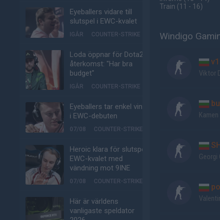
Train
(11 - 16
)
Eyeballers vidare till
slutspel i EWC-kvalet
Windigo Gamin
IGÅR
COUNTER-STRIKE
Loda öppnar för Dota2-
v1
återkomst: "Har bra
budget"
Viktor
IGÅR
COUNTER-STRIKE
bu
Eyeballers tar enkel vinst
Kamen 
i EWC-debuten
07/08
COUNTER-STRIKE
SH
Heroic klara för slutspel i
Georgi 
EWC-kvalet med
vändning mot 9INE
07/08
COUNTER-STRIKE
po
Valenti
Här är världens
vanligaste speldator