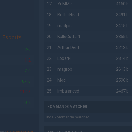
17
YuMMie
4160 b
18
ButterHead
3491 b
19
madjan
3415 b
 Esports
20
KalleCuttar1
3355 b
21
Arthur Dent
3212 b
2-0
22
LodarN_
2814 b
1-2
23
magrob
2613 b
2-0
24
Mod
2596 b
10-16
25
Imbalanced
2467 b
11-16
0-2
KOMMANDE MATCHER
Inga kommande matcher.