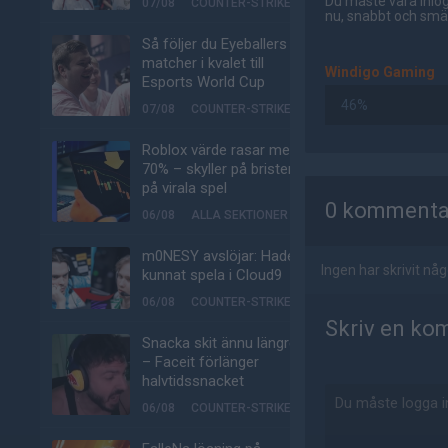
Du måste vara inlog
07/08
COUNTER-STRIKE
nu, snabbt och smär
Så följer du Eyeballers
matcher i kvalet till
Windigo Gaming
Esports World Cup
46%
07/08
COUNTER-STRIKE
Roblox värde rasar med
70% – skyller på bristen
AD
på virala spel
0 kommenta
06/08
ALLA SEKTIONER
m0NESY avslöjar: Hade
Ingen har skrivit n
kunnat spela i Cloud9
06/08
COUNTER-STRIKE
Skriv en ko
Snacka skit ännu längre
– Faceit förlänger
halvtidssnacket
06/08
COUNTER-STRIKE