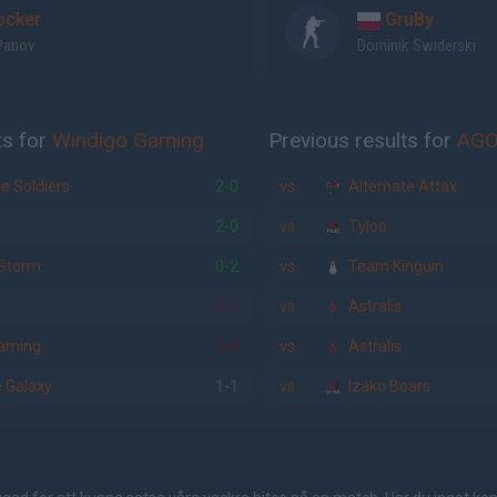
ocker
GruBy
Panov
Dominik Swiderski
ts for
Windigo Gaming
Previous results for
AGO
e Soldiers
2-0
vs.
Alternate Attax
2-0
vs.
Tyloo
Storm
0-2
vs.
Team Kinguin
0-1
vs.
Astralis
aming
2-0
vs.
Astralis
 Galaxy
1-1
vs.
Izako Boars