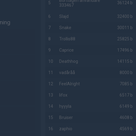
Borttagen användare
5
36124 b
333467
6
Slajd
32400 b
ning
7
Snake
30011 b
8
Trollis88
25825 b
9
Caprice
17496 b
10
Deathhog
14115 b
11
vadåråå
8000 b
12
FeelAlright
7085 b
13
lifox
6517 b
14
hyyyla
6149 b
15
Bruiser
4608 b
16
zaphio
4569 b