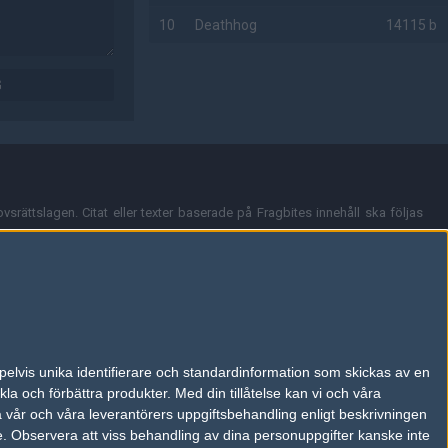
10
Deathhog
14115 b
AD
G
vsrättslagen. Citat eller texter baserade på Fragbites innehåll ska följas
nt och överensstämmer inte nödvändigtvis med Fragbites åsikter.
en kan du skicka iväg ett email till
vår support
.
tion så som t.ex. användarnamn. Cookies sparas även när man deltar i
pelvis unika identifierare och standardinformation som skickas av en
du stänga av cookies i din webbläsares inställningar eller välja att inte
la och förbättra produkter.
Med din tillåtelse kan vi och våra
ktronisk kommunikation som trädde i kraft 25 juli 2003.
a vår och våra leverantörers uppgiftsbehandling enligt beskrivningen
e.
Observera att viss behandling av dina personuppgifter kanske inte