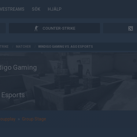
IVESTREAMS
SÖK
HJÄLP
COUNTER-STRIKE
TRIKE
/
MATCHER
/
WINDIGO GAMING VS. AGO ESPORTS
digo Gaming
 Esports
roupplay
»
Group Stage