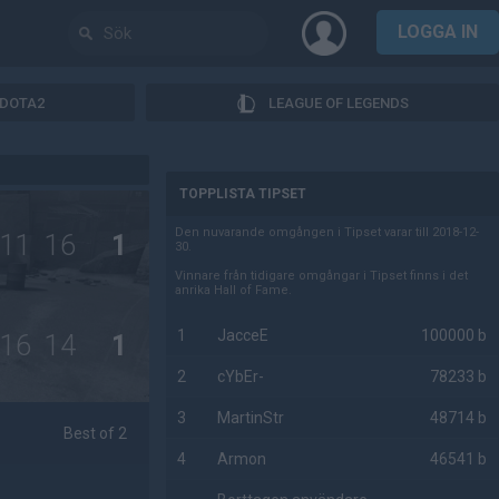
LOGGA IN
DOTA2
LEAGUE OF LEGENDS
AD
TOPPLISTA TIPSET
Den nuvarande omgången i Tipset varar till 2018-12-
11
16
1
30.
Vinnare från tidigare omgångar i Tipset finns i det
anrika Hall of Fame.
1
JacceE
100000 b
16
14
1
2
cYbEr-
78233 b
3
MartinStr
48714 b
Best of 2
4
Armon
46541 b