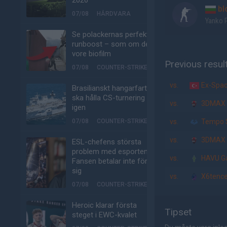
2026
bl
07/08
HÅRDVARA
Yanko 
Se polackernas perfekta
runboost – som om det
vore biofilm
Previous resul
07/08
COUNTER-STRIKE
vs.
Ex-Spac
Brasilianskt hangarfartyg
ska hålla CS-turnering –
vs.
3DMAX
igen
07/08
COUNTER-STRIKE
vs.
Tempo 
vs.
3DMAX
ESL-chefens största
problem med esporten:
vs.
HAVU G
Fansen betalar inte för
sig
vs.
X6tence
07/08
COUNTER-STRIKE
Heroic klarar första
Tipset
steget i EWC-kvalet