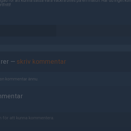
gad för att kunna satsa våra vackra bites på en match. Har du inget ko
tfritt!
rer —
skriv kommentar
ågon kommentar ännu.
mmentar