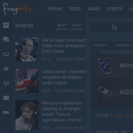
FORUM
VIDEO
ARKIV
EVENTS
L
NYHETER
NYTT
HETT
NYHETER
FORUM
Här är lagen svenskarna
AD
ställs mot i slutspelet av
FRAGBITE
/
COUNTER-S
EWC-kvalet
VIDEO
10:11
COUNTER-STRIKE
Win
BEVAKAT
Udda pausen: Eyeballers
tvingades till tröjbyte
under match
HÄNDELSER
AGO
IGÅR
COUNTER-STRIKE
MEDDELANDEN
Metizport-spelarens
sågning av Sveriges
LIVESÄNDNINGAR
kebab: "Värsta
CS:GO
»
UML
»
G
upplevelsen i mitt liv"
IGÅR
COUNTER-STRIKE
Inferno
(16 - 14
)