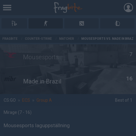
AD
FRAGBITE
/
COUNTER-STRIKE
/
MATCHER
/
MOUSESPORTS VS. MADE IN BRAZIL
7
Mousesports
16
Made in Brazil
CS:GO
»
ECS
»
Group A
Best of 1
Mirage
(7 - 16
)
Mousesports laguppställning