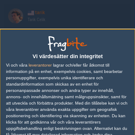
tarik
Tarik Celik
FalleN
Gabriel Toledo
Vi värdesätter din integritet
fer
Vi och våra
leverantorer
lagrar och/eller får åtkomst till
Fernando Alvarenga
information på en enhet, exempelvis cookies, samt bearbetar
personuppgifter, exempelvis unika identifierare och
standardinformation som skickas av en enhet för
coldzera
personanpassade annonser och andra typer av innehåll,
Marcelo David
annons- och innehållsmätning samt målgruppsinsikter, samt för
att utveckla och förbättra produkter.
Med din tillåtelse kan vi och
våra leverantörer använda exakta uppgifter om geografisk
Stewie2K
positionering och identifiering via skanning av enheten. Du kan
Jake Yip
klicka för att godkänna vår och våra leverantörers
uppgiftsbehandling enligt beskrivningen ovan. Alternativt kan du
få åtkomst till mer detaljerad information och ändra dina