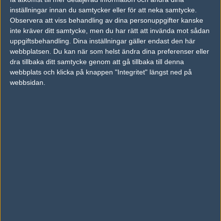
inställningar innan du samtycker eller för att neka samtycke.
Previous results for
Mousesports
Observera att viss behandling av dina personuppgifter kanske
inte kräver ditt samtycke, men du har rätt att invända mot sådan
vs.
Ninjas in Pyjamas
16-14
uppgiftsbehandling. Dina inställningar gäller endast den här
vs.
Ninjas in Pyjamas
16-14
webbplatsen. Du kan när som helst ändra dina preferenser eller
dra tillbaka ditt samtycke genom att gå tillbaka till denna
vs.
Faze Clan
12-16
webbplats och klicka på knappen "Integritet" längst ned på
webbsidan.
vs.
Faze Clan
16-4
vs.
Astralis
2-0
vs.
Luminosity Gaming
2-0
Previous results for
Made in Brazil
vs.
Complexity Gaming
16-12
vs.
Complexity Gaming
5-16
vs.
Rogue
16-12
vs.
Rogue
16-2