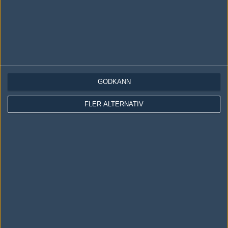
GODKÄNN
LOGGA IN
REGISTRERA DIG
FLER ALTERNATIV
Följ oss i social media
Följ oss på Facebook
Följ oss på Twitter
Följ oss på Instagram
Följ oss på Twitch
Information