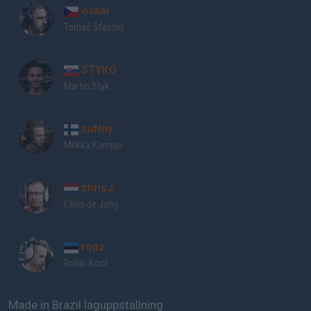
oskar
Tomáš Šťastný
STYKO
Martin Styk
suNny
Miikka Kemppi
chrisJ
Chris de Jong
ropz
Robin Kool
Made in Brazil laguppställning