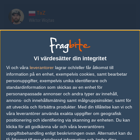
TaZ
Wiktor Wojtas
rallen
Karol Rodowicz
Vi värdesätter din integritet
reatz
Vi och våra
leverantorer
lagrar och/eller får åtkomst till
Paweł Jańczak
information på en enhet, exempelvis cookies, samt bearbetar
personuppgifter, exempelvis unika identifierare och
standardinformation som skickas av en enhet för
MINISE
personanpassade annonser och andra typer av innehåll,
Jacek Jeziak
annons- och innehållsmätning samt målgruppsinsikter, samt för
att utveckla och förbättra produkter.
Med din tillåtelse kan vi och
våra leverantörer använda exakta uppgifter om geografisk
mouz
positionering och identifiering via skanning av enheten. Du kan
Mikołaj Karolewski
klicka för att godkänna vår och våra leverantörers
uppgiftsbehandling enligt beskrivningen ovan. Alternativt kan du
få åtkomst till mer detaljerad information och ändra dina