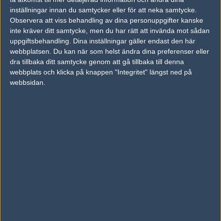
inställningar innan du samtycker eller för att neka samtycke.
Previous results for
Fragsters
Observera att viss behandling av dina personuppgifter kanske
inte kräver ditt samtycke, men du har rätt att invända mot sådan
vs.
Alternate Attax
16-9
uppgiftsbehandling. Dina inställningar gäller endast den här
vs.
Tricked Esport
19-16
webbplatsen. Du kan när som helst ändra dina preferenser eller
dra tillbaka ditt samtycke genom att gå tillbaka till denna
vs.
Euronics Gaming
16-2
webbplats och klicka på knappen "Integritet" längst ned på
webbsidan.
vs.
Chaos Esports Club
16-11
vs.
ENCE Esports
16-12
vs.
Expert Esport
16-3
Previous results for
Team Kinguin
vs.
LDLC
0-0
vs.
Ghost Gaming
2-0
vs.
Heroic
0-2
vs.
Tricked Esport
13-16