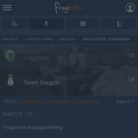
AD
FRAGBITE
/
COUNTER-STRIKE
/
MATCHER
/
FRAGSTERS VS. TEAM KINGUIN
15
Fragsters
19
Team Kinguin
CS:GO
»
ESEA MDL
»
Groupplay
»
League Play
Best of 1
Dust2
(15 - 19
)
Fragsters laguppställning