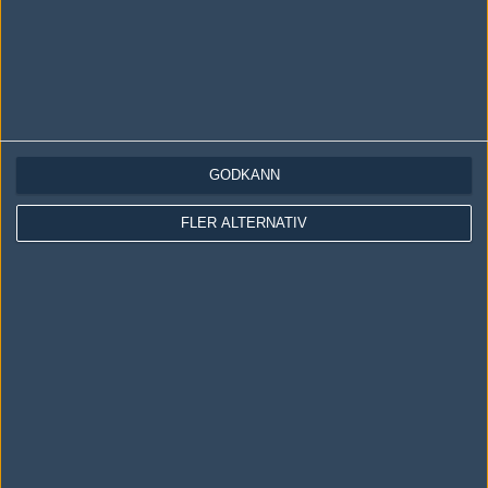
GODKÄNN
LOGGA IN
REGISTRERA DIG
FLER ALTERNATIV
Följ oss i social media
Följ oss på Facebook
Följ oss på Twitter
Följ oss på Instagram
Följ oss på Twitch
Information