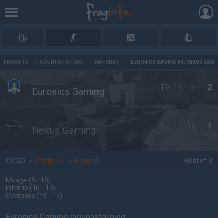
AD
FRAGBITE
/
COUNTER-STRIKE
/
MATCHER
/
EURONICS GAMING VS. NEXUS GAMI
19
16
6
2
Euronics Gaming
17
13
16
1
Nexus Gaming
CS:GO
»
Gfinity EU
»
Bracket
Best of 3
Mirage
(6 - 16
)
Inferno
(16 - 13
)
Overpass
(19 - 17
)
Euronics Gaming laguppställning