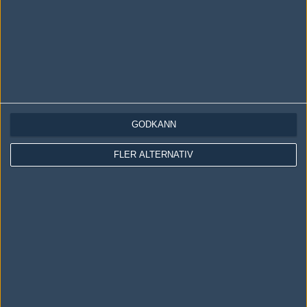
GODKÄNN
LOGGA IN
REGISTRERA DIG
FLER ALTERNATIV
Följ oss i social media
Följ oss på Facebook
Följ oss på Twitter
Följ oss på Instagram
Följ oss på Twitch