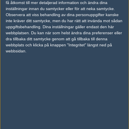
få åtkomst till mer detaljerad information och ändra dina
inställningar innan du samtycker eller för att neka samtycke.
Observera att viss behandling av dina personuppgifter kanske
Previous results for
Euronics Gaming
inte kräver ditt samtycke, men du har rätt att invända mot sådan
uppgiftsbehandling. Dina inställningar gäller endast den här
vs.
Epsilon
16-7
webbplatsen. Du kan när som helst ändra dina preferenser eller
vs.
Sprout
16-5
dra tillbaka ditt samtycke genom att gå tillbaka till denna
webbplats och klicka på knappen "Integritet" längst ned på
vs.
Team Kinguin
7-16
webbsidan.
vs.
Great Danes
1-2
vs.
Ambush
0-2
vs.
Expert Esport
7-16
Previous results for
Nexus Gaming
vs.
BPro Gaming
0-2
vs.
Team Endpoint
1-2
vs.
No Quarter Cartel
2-0