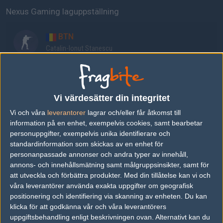
Nexus Gaming laguppställning
BTN
Catalin-Ionut Stanescu
sXe
Cristian Nita
Vi värdesätter din integritet
Vi och våra
leverantorer
lagrar och/eller får åtkomst till
XELLOW
information på en enhet, exempelvis cookies, samt bearbetar
Guta Adrian
personuppgifter, exempelvis unika identifierare och
standardinformation som skickas av en enhet för
personanpassade annonser och andra typer av innehåll,
SEMINTE_
annons- och innehållsmätning samt målgruppsinsikter, samt för
Bodea Valentin
att utveckla och förbättra produkter.
Med din tillåtelse kan vi och
våra leverantörer använda exakta uppgifter om geografisk
positionering och identifiering via skanning av enheten. Du kan
jaxi
klicka för att godkänna vår och våra leverantörers
uppgiftsbehandling enligt beskrivningen ovan. Alternativt kan du
Costin Vrînceanu