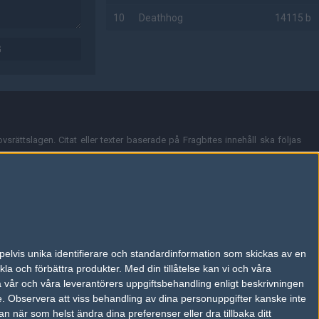
10
Deathhog
14115 b
G
AD
vsrättslagen. Citat eller texter baserade på Fragbites innehåll ska följas
nt och överensstämmer inte nödvändigtvis med Fragbites åsikter.
en kan du skicka iväg ett email till
vår support
.
tion så som t.ex. användarnamn. Cookies sparas även när man deltar i
pelvis unika identifierare och standardinformation som skickas av en
du stänga av cookies i din webbläsares inställningar eller välja att inte
la och förbättra produkter.
Med din tillåtelse kan vi och våra
ktronisk kommunikation som trädde i kraft 25 juli 2003.
a vår och våra leverantörers uppgiftsbehandling enligt beskrivningen
e.
Observera att viss behandling av dina personuppgifter kanske inte
 när som helst ändra dina preferenser eller dra tillbaka ditt