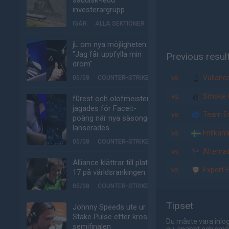
saudisk-ledd
investerargrupp
IGÅR
ALLA SEKTIONER
jL om nya möjligheten:
"Jag får uppfylla min
Previous resul
dröm"
vs.
Valianc
05/08
COUNTER-STRIKE
vs.
Smoke C
f0rest och olofmeister
jagades för Faceit-
vs.
Team En
poäng när nya säsongen
lanserades
vs.
Frillka
05/08
COUNTER-STRIKE
vs.
Alternat
Alliance klättrar till plats
vs.
Expert 
17 på världsrankingen
05/08
COUNTER-STRIKE
Tipset
Johnny Speeds ute ur
Stake Pulse efter kross i
Du måste vara inlog
semifinalen