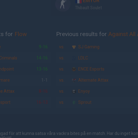
EMYOR
Thibault Soulet
ts for
Flow
Previous results for
Against All 
e
9-16
vs.
SJ Gaming
riminals
14-16
vs.
LDLC
dpoint
13-16
vs.
ENCE Esports
mmare
1-1
vs.
Alternate Attax
e Attax
8-16
vs.
Enyoy
Esport
16-13
vs.
Sprout
gad för att kunna satsa våra vackra bites på en match. Har du inget ko