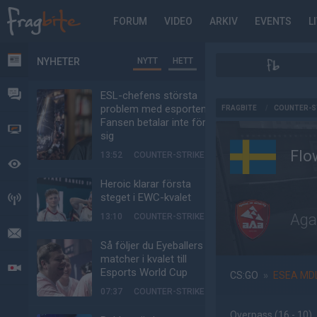
FORUM
VIDEO
ARKIV
EVENTS
L
NYHETER
NYTT
HETT
NYHETER
FORUM
ESL-chefens största
AD
problem med esporten:
FRAGBITE
/
COUNTER-S
Fansen betalar inte för
VIDEO
sig
Flo
13:52
COUNTER-STRIKE
BEVAKAT
Heroic klarar första
steget i EWC-kvalet
HÄNDELSER
Aga
13:10
COUNTER-STRIKE
MEDDELANDEN
Så följer du Eyeballers
matcher i kvalet till
LIVESÄNDNINGAR
Esports World Cup
CS:GO
»
ESEA MD
07:37
COUNTER-STRIKE
Overpass
(16 - 10
)