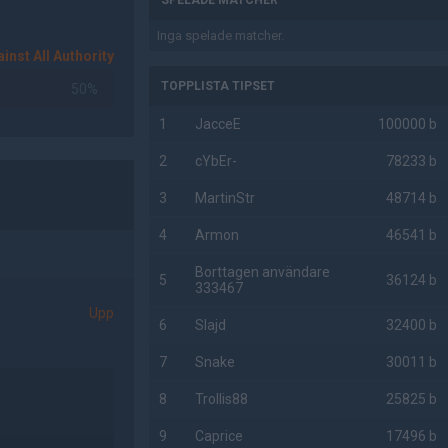
SPELADE MATCHER
Inga spelade matcher.
inst All Authority
TOPPLISTA TIPSET
50%
1
JacceE
100000 b
2
cYbEr-
78233 b
3
MartinStr
48714 b
4
Armon
46541 b
Borttagen användare
5
36124 b
333467
Upp
6
Slajd
32400 b
7
Snake
30011 b
8
Trollis88
25825 b
9
Caprice
17496 b