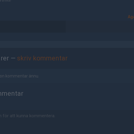
tfritt!
Aga
rer —
skriv kommentar
ågon kommentar ännu.
mmentar