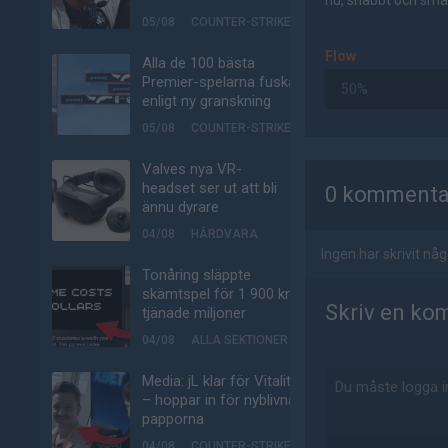
nu, snabbt och smär
05/08
COUNTER-STRIKE
Flow
Alla de 100 bästa
Premier-spelarna fuskar
50%
enligt ny granskning
05/08
COUNTER-STRIKE
AD
Valves nya VR-
headset ser ut att bli
0 kommenta
ännu dyrare
04/08
HÅRDVARA
Ingen har skrivit n
Tonåring släppte
skämtspel för 1 900 kr –
Skriv en ko
tjänade miljoner
04/08
ALLA SEKTIONER
Media: jL klar för Vitality
– hoppar in för nyblivna
papporna
04/08
COUNTER-STRIKE