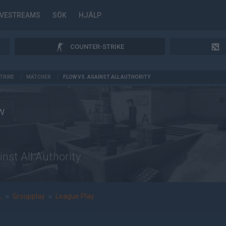
IVESTREAMS
SÖK
HJÄLP
COUNTER-STRIKE
TRIKE
/
MATCHER
/
FLOW VS. AGAINST ALL AUTHORITY
w
inst All Authority
L
»
Groupplay
»
League Play