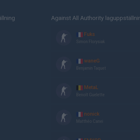
llning
Against All Authority laguppställni
Fuks
Simon Florysiak
waneG
Benjamin Taquet
MetaL
Benoît Guelette
nonick
Matthéo Canei