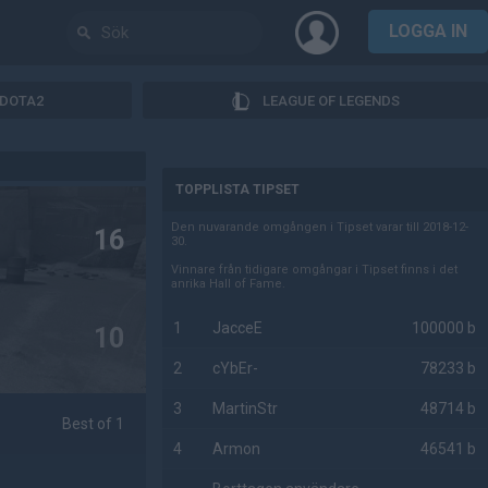
LOGGA IN
DOTA2
LEAGUE OF LEGENDS
AD
TOPPLISTA TIPSET
Den nuvarande omgången i Tipset varar till 2018-12-
16
30.
Vinnare från tidigare omgångar i Tipset finns i det
anrika Hall of Fame.
1
JacceE
100000 b
10
2
cYbEr-
78233 b
3
MartinStr
48714 b
Best of 1
4
Armon
46541 b