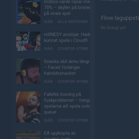
Roblox värde rasar med
70% – skyller på bristen
på virala spel
Flow laguppstä
IGÅR
ALLA SEKTIONER
No lineup yet
m0NESY avslöjar: Hade
kunnat spela i Cloud9
IGÅR
COUNTER-STRIKE
Snacka skit ännu längre
– Faceit förlänger
halvtidssnacket
IGÅR
COUNTER-STRIKE
FalleNs lösning på
fuskproblemet – tvinga
spelarna att spela solo-
queue
IGÅR
COUNTER-STRIKE
EA uppköpta av