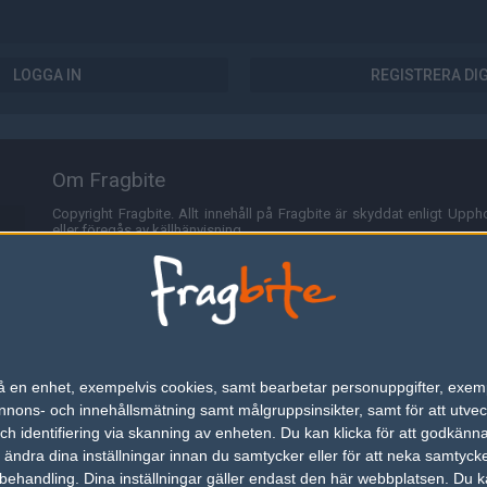
LOGGA IN
REGISTRERA DI
Om Fragbite
Copyright Fragbite. Allt innehåll på Fragbite är skyddat enligt Uppho
eller föregås av källhänvisning.
Alla åsikter uttryckta på Fragbite representerar varje enskild skribe
Programmering och design av
Fredric Bohlin
. För frågor rörande sajt
Cookies
Fragbite använder cookies för att spara användarspecifik informa
n på en enhet, exempelvis cookies, samt bearbetar personuppgifter, exem
omröstningar och för att föra statistik. För att slippa cookies kan 
ons- och innehållsmätning samt målgruppsinsikter, samt för att utveck
besöka Fragbite. Den här textraden finns här på grund av lagen om ele
h identifiering via skanning av enheten. Du kan klicka för att godkänn
h ändra dina inställningar innan du samtycker eller för att neka samtyck
Annonsering
behandling. Dina inställningar gäller endast den här webbplatsen. Du kan