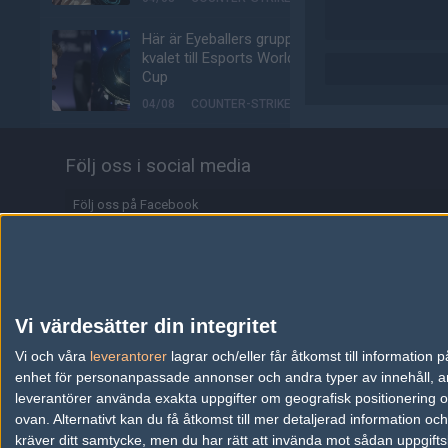
Här är Eyeballers grupp i
kvalet till Esports World
Cup
04/08
COUNTER-STRIKE
Johnny Speeds klara för
Följ oss i social media
semifinal i LAN:et efter
kross mot SHiNE
Följ oss på Facebook
04/08
COUNTER-STRIKE
Följ oss på Twitter
LNZ klar för höstens
Starseries
Följ oss på Instagram
04/08
COUNTER-STRIKE
Följ oss på Twitch
Vi värdesätter din integritet
Biljetterna till Majorn i
Information
Vi och våra
leverantorer
Buenos Aires är ute
lagrar och/eller får åtkomst till informatio
enhet för personanpassade annonser och andra typer av innehåll, ann
04/08
COUNTER-STRIKE
Annonsering
leverantörer använda exakta uppgifter om geografisk positionering oc
ovan. Alternativt kan du få åtkomst till mer detaljerad information oc
Johnny Speeds vidare till
Copyright och Privacy Policy
kräver ditt samtycke, men du har rätt att invända mot sådan uppgifts
slutspel – skickar hem