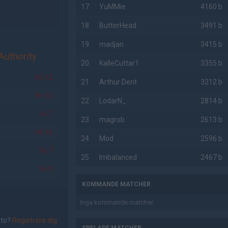
17
YuMMie
4160 b
18
ButterHead
3491 b
19
madjan
3415 b
Authority
20
KalleCuttar1
3355 b
16-12
21
Arthur Dent
3212 b
16-12
22
LodarN_
2814 b
16-7
23
magrob
2613 b
14-16
24
Mod
2596 b
16-7
25
Imbalanced
2467 b
16-9
KOMMANDE MATCHER
Inga kommande matcher.
nto?
Registrera dig