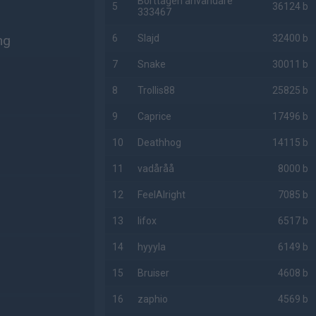
Borttagen användare
5
36124 b
333467
ng
6
Slajd
32400 b
7
Snake
30011 b
8
Trollis88
25825 b
9
Caprice
17496 b
10
Deathhog
14115 b
11
vadåråå
8000 b
12
FeelAlright
7085 b
13
lifox
6517 b
14
hyyyla
6149 b
15
Bruiser
4608 b
16
zaphio
4569 b