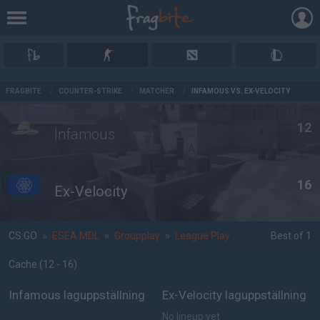
AD
FRAGBITE
/
COUNTER-STRIKE
/
MATCHER
/
INFAMOUS VS. EX-VELOCITY
12
Infamous
16
Ex-Velocity
CS:GO
»
ESEA MDL
»
Groupplay
»
League Play
Best of 1
Cache
(12 - 16
)
Infamous laguppställning
Ex-Velocity laguppställning
No lineup yet