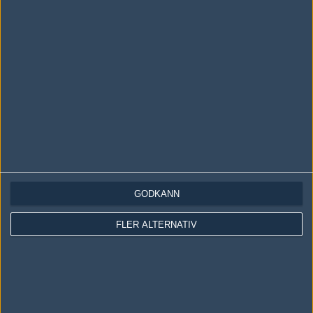
LOGGA IN
REGISTRERA DIG
Följ oss i social media
Följ oss på Facebook
Följ oss på Twitter
GODKÄNN
Följ oss på Instagram
Följ oss på Twitch
FLER ALTERNATIV
Information
Annonsering
Copyright och Privacy Policy