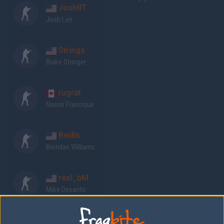
JoshRT
Josh Lee
Strings
Blake Stringer
rugrat
Nassir Francique
Bwills
Brendan Williams
real_bM
Mike Desanto
Previous results for
Infamous