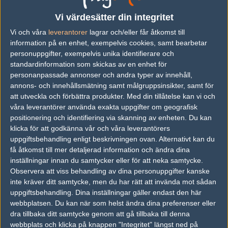
Vi värdesätter din integritet
vs.
Blight Gaming
16-13
Vi och våra
leverantorer
lagrar och/eller får åtkomst till
vs.
Team One
16-2
information på en enhet, exempelvis cookies, samt bearbetar
personuppgifter, exempelvis unika identifierare och
vs.
Excelerate Gaming
14-16
standardinformation som skickas av en enhet för
vs.
Gorilla Gang
6-16
personanpassade annonser och andra typer av innehåll,
annons- och innehållsmätning samt målgruppsinsikter, samt för
vs.
Gorilla Gang
2-1
att utveckla och förbättra produkter.
Med din tillåtelse kan vi och
våra leverantörer använda exakta uppgifter om geografisk
vs.
Xplicit
2-0
positionering och identifiering via skanning av enheten. Du kan
klicka för att godkänna vår och våra leverantörers
Previous results for
Ex-Velocity
uppgiftsbehandling enligt beskrivningen ovan. Alternativt kan du
få åtkomst till mer detaljerad information och ändra dina
vs.
Mythic
7-16
inställningar innan du samtycker eller för att neka samtycke.
Observera att viss behandling av dina personuppgifter kanske
vs.
Vision
16-2
inte kräver ditt samtycke, men du har rätt att invända mot sådan
vs.
Vireo.pro
16-5
uppgiftsbehandling. Dina inställningar gäller endast den här
webbplatsen. Du kan när som helst ändra dina preferenser eller
vs.
Swole Patrol
2-16
dra tillbaka ditt samtycke genom att gå tillbaka till denna
webbplats och klicka på knappen "Integritet" längst ned på