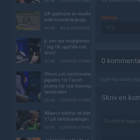
nu, snabbt och smär
06/08
COUNTER-STRIKE
EA uppköpta av saudisk-
Epsilon
ledd investerargrupp
47%
06/08
ALLA SEKTIONER
jL om nya möjligheten:
"Jag får uppfylla min
AD
dröm"
0 kommenta
05/08
COUNTER-STRIKE
f0rest och olofmeister
Ingen har skrivit n
jagades för Faceit-
poäng när nya säsongen
lanserades
Skriv en ko
05/08
COUNTER-STRIKE
Alliance klättrar till plats
17 på världsrankingen
05/08
COUNTER-STRIKE