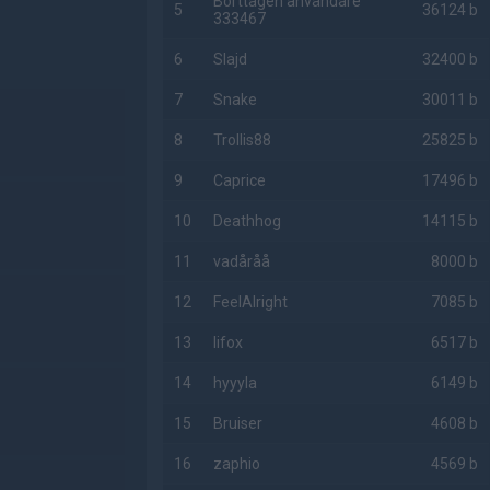
Borttagen användare
5
36124 b
333467
6
Slajd
32400 b
7
Snake
30011 b
8
Trollis88
25825 b
9
Caprice
17496 b
10
Deathhog
14115 b
11
vadåråå
8000 b
12
FeelAlright
7085 b
13
lifox
6517 b
14
hyyyla
6149 b
15
Bruiser
4608 b
16
zaphio
4569 b