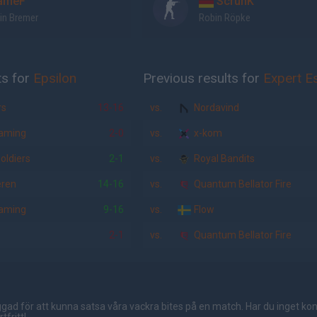
ameF
ScrunK
in Bremer
Robin Röpke
ts for
Epsilon
Previous results for
Expert E
rs
13-16
vs.
Nordavind
aming
2-0
vs.
x-kom
oldiers
2-1
vs.
Royal Bandits
eren
14-16
vs.
Quantum Bellator Fire
aming
9-16
vs.
Flow
2-1
vs.
Quantum Bellator Fire
gad för att kunna satsa våra vackra bites på en match. Har du inget ko