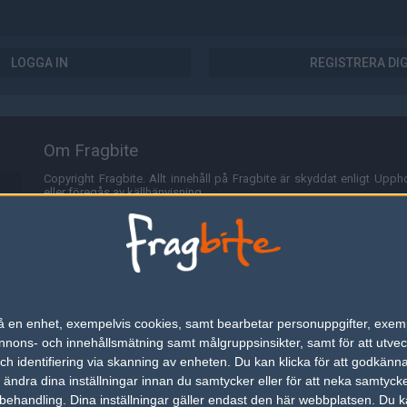
LOGGA IN
REGISTRERA DI
Om Fragbite
Copyright Fragbite. Allt innehåll på Fragbite är skyddat enligt Uppho
eller föregås av källhänvisning.
Alla åsikter uttryckta på Fragbite representerar varje enskild skribe
Programmering och design av
Fredric Bohlin
. För frågor rörande sajt
Cookies
Fragbite använder cookies för att spara användarspecifik informa
n på en enhet, exempelvis cookies, samt bearbetar personuppgifter, exem
omröstningar och för att föra statistik. För att slippa cookies kan 
ons- och innehållsmätning samt målgruppsinsikter, samt för att utveck
besöka Fragbite. Den här textraden finns här på grund av lagen om ele
h identifiering via skanning av enheten. Du kan klicka för att godkänn
h ändra dina inställningar innan du samtycker eller för att neka samtyck
Annonsering
behandling. Dina inställningar gäller endast den här webbplatsen. Du kan