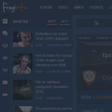
FORUM
VIDEO
ARKIV
EVENTS
L
NYHETER
NYTT
HETT
NYHETER
FORUM
Eyeballers tar enkel
AD
vinst i EWC-debuten
FRAGBITE
/
COUNTER-S
IGÅR
COUNTER-STRIKE
VIDEO
Eps
Heroic klara för slutspel
BEVAKAT
i EWC-kvalet med
vändning mot 9INE
HÄNDELSER
IGÅR
COUNTER-STRIKE
Exp
Här är världens
MEDDELANDEN
vanligaste speldator
2026
LIVESÄNDNINGAR
CS:GO
»
ESEA MD
IGÅR
HÅRDVARA
Se polackernas perfekta
Cache
(16 - 7
)