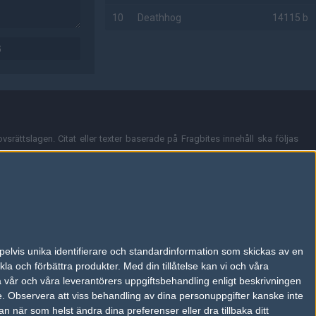
10
Deathhog
14115 b
G
AD
vsrättslagen. Citat eller texter baserade på Fragbites innehåll ska följas
nt och överensstämmer inte nödvändigtvis med Fragbites åsikter.
en kan du skicka iväg ett email till
vår support
.
tion så som t.ex. användarnamn. Cookies sparas även när man deltar i
pelvis unika identifierare och standardinformation som skickas av en
du stänga av cookies i din webbläsares inställningar eller välja att inte
la och förbättra produkter.
Med din tillåtelse kan vi och våra
ktronisk kommunikation som trädde i kraft 25 juli 2003.
a vår och våra leverantörers uppgiftsbehandling enligt beskrivningen
e.
Observera att viss behandling av dina personuppgifter kanske inte
 när som helst ändra dina preferenser eller dra tillbaka ditt