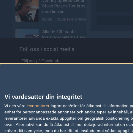
Johnny Speeds ute ur
Stake Pulse efter kross i
semifinalen
05/08
COUNTER-STRIKE
Alla de 100 bästa
Premier-spelarna fuskar
enligt ny granskning
Följ oss i social media
05/08
COUNTER-STRIKE
Följ oss på Facebook
Valves nya VR-
headset ser ut att bli
Följ oss på Twitter
ännu dyrare
Följ oss på Instagram
04/08
HÅRDVARA
Följ oss på Twitch
Tonåring släppte
Vi värdesätter din integritet
skämtspel för 1 900 kr –
Information
Vi och våra
leverantorer
tjänade miljoner
lagrar och/eller får åtkomst till informatio
enhet för personanpassade annonser och andra typer av innehåll, ann
04/08
ALLA SEKTIONER
Annonsering
leverantörer använda exakta uppgifter om geografisk positionering oc
ovan. Alternativt kan du få åtkomst till mer detaljerad information oc
Media: jL klar för Vitality
Copyright och Privacy Policy
kräver ditt samtycke, men du har rätt att invända mot sådan uppgifts
– hoppar in för nyblivna