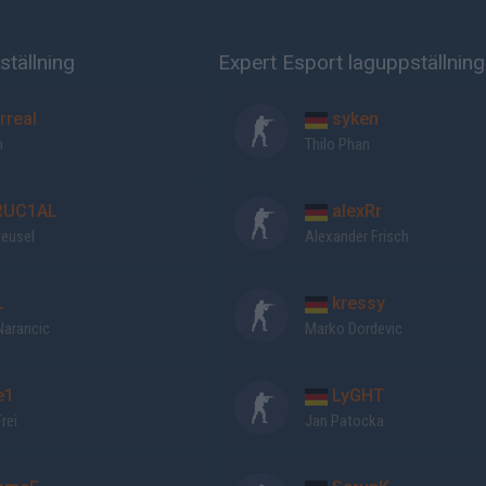
ställning
Expert Esport laguppställning
rreal
syken
n
Thilo Phan
UC1AL
alexRr
teusel
Alexander Frisch
L
kressy
Narancic
Marko Dordevic
e1
LyGHT
rei
Jan Patocka