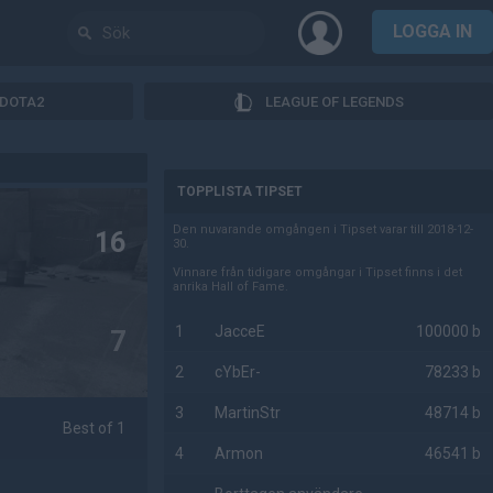
LOGGA IN
DOTA2
LEAGUE OF LEGENDS
AD
TOPPLISTA TIPSET
Den nuvarande omgången i Tipset varar till 2018-12-
16
30.
Vinnare från tidigare omgångar i Tipset finns i det
anrika Hall of Fame.
1
JacceE
100000 b
7
2
cYbEr-
78233 b
3
MartinStr
48714 b
Best of 1
4
Armon
46541 b