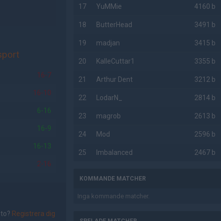
17
YuMMie
4160 b
18
ButterHead
3491 b
19
madjan
3415 b
sport
20
KalleCuttar1
3355 b
16-7
21
Arthur Dent
3212 b
16-10
22
LodarN_
2814 b
6-16
23
magrob
2613 b
16-9
24
Mod
2596 b
16-13
25
Imbalanced
2467 b
2-16
KOMMANDE MATCHER
Inga kommande matcher.
nto?
Registrera dig