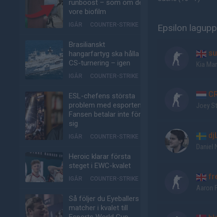
runboost – som om det
vore biofilm
IGÅR
COUNTER-STRIKE
Epsilon lagupp
Brasilianskt
su
hangarfartyg ska hålla
CS-turnering – igen
Kia Ma
IGÅR
COUNTER-STRIKE
CR
ESL-chefens största
problem med esporten:
Joey S
Fansen betalar inte för
sig
dj
IGÅR
COUNTER-STRIKE
Daniel 
Heroic klarar första
steget i EWC-kvalet
fr
IGÅR
COUNTER-STRIKE
Aaron F
Så följer du Eyeballers
matcher i kvalet till