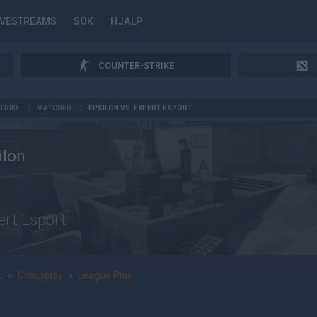
IVESTREAMS
SÖK
HJÄLP
COUNTER-STRIKE
TRIKE
/
MATCHER
/
EPSILON VS. EXPERT ESPORT
ilon
ert Esport
L
»
Groupplay
»
League Play