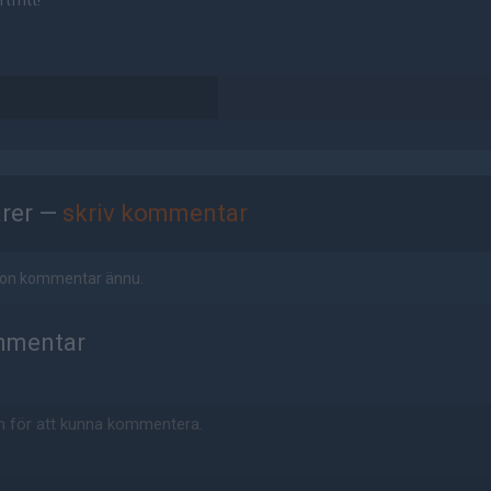
tfritt!
rer —
skriv kommentar
ågon kommentar ännu.
mmentar