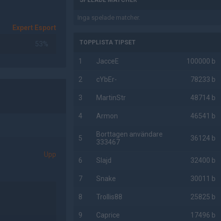
SPELADE MATCHER
Inga spelade matcher.
Expert Esport
TOPPLISTA TIPSET
53%
1
JacceE
100000 b
2
cYbEr-
78233 b
3
MartinStr
48714 b
4
Armon
46541 b
Borttagen användare
5
36124 b
333467
Upp
6
Slajd
32400 b
7
Snake
30011 b
8
Trollis88
25825 b
9
Caprice
17496 b