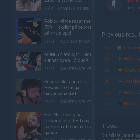
Esports World Cup
bl
Benjam
IGÅR
COUNTER-STRIKE
Roblox värde rasar med
70% – skyller på bristen
på virala spel
Previous resul
06/08
ALLA SEKTIONER
vs.
Fragste
m0NESY avslöjar: Hade
vs.
HAVU G
kunnat spela i Cloud9
06/08
COUNTER-STRIKE
vs.
Space S
Snacka skit ännu längre
vs.
Attacki
– Faceit förlänger
vs.
HAVU G
halvtidssnacket
06/08
COUNTER-STRIKE
vs.
North
FalleNs lösning på
fuskproblemet – tvinga
Tipset
spelarna att spela solo-
queue
Du måste vara inlog