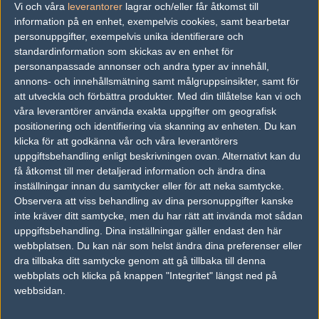
Vi och våra
leverantorer
lagrar och/eller får åtkomst till
information på en enhet, exempelvis cookies, samt bearbetar
vs.
demonlaget
0-0
personuppgifter, exempelvis unika identifierare och
standardinformation som skickas av en enhet för
vs.
tjenaboys
0-0
personanpassade annonser och andra typer av innehåll,
vs.
Gloria Victis
0-0
annons- och innehållsmätning samt målgruppsinsikter, samt för
att utveckla och förbättra produkter.
Med din tillåtelse kan vi och
vs.
PZ
0-0
våra leverantörer använda exakta uppgifter om geografisk
positionering och identifiering via skanning av enheten. Du kan
Previous results for
Lyngby Vikings
klicka för att godkänna vår och våra leverantörers
uppgiftsbehandling enligt beskrivningen ovan. Alternativt kan du
vs.
Epsilon
2-0
få åtkomst till mer detaljerad information och ändra dina
inställningar innan du samtycker eller för att neka samtycke.
vs.
Brbdma
0-2
Observera att viss behandling av dina personuppgifter kanske
inte kräver ditt samtycke, men du har rätt att invända mot sådan
Tipset
uppgiftsbehandling. Dina inställningar gäller endast den här
webbplatsen. Du kan när som helst ändra dina preferenser eller
Du måste vara inloggad för att kunna satsa våra vackra bites på en
match. Har du inget konto?
Registrera dig
nu, snabbt och smärtfritt!
dra tillbaka ditt samtycke genom att gå tillbaka till denna
webbplats och klicka på knappen "Integritet" längst ned på
Lilmix
Lyngby Vikings
webbsidan.
59%
41%