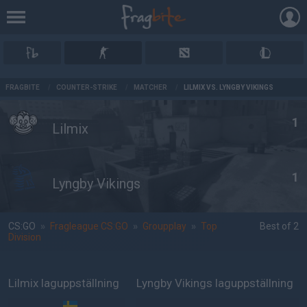
AD
FRAGBITE
/
COUNTER-STRIKE
/
MATCHER
/
LILMIX VS. LYNGBY VIKINGS
1
Lilmix
1
Lyngby Vikings
CS:GO
»
Fragleague CS:GO
»
Groupplay
»
Top
Best of 2
Division
Lilmix laguppställning
Lyngby Vikings laguppställning