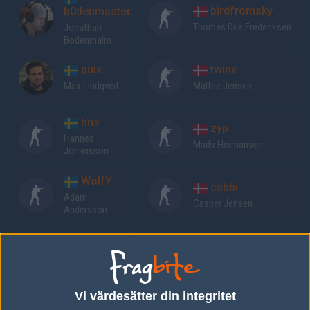
birdfromsky
b0denmaster
Thomas Due Frederiksen
Jonathan
Bodenmalm
quix
twinx
Max Lindqvist
Malthe Jensen
hns
zyp
Hannes
Mads Hermansen
Johansson
WolfY
cabbi
Adam
Casper Jensen
Andersson
elo
daffu
Fredrik
Jakob Schildt
Annerström
Vi värdesätter din integritet
Previous results for
Lilmix