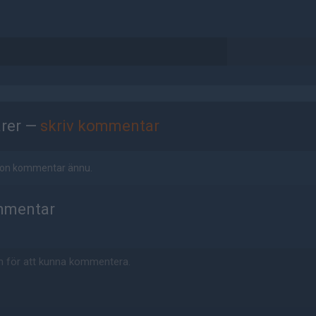
rer —
skriv kommentar
ågon kommentar ännu.
mmentar