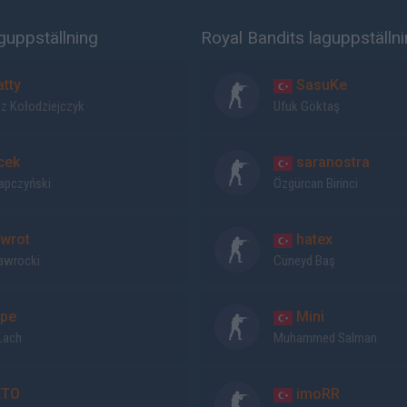
guppställning
Royal Bandits laguppställn
tty
SasuKe
z Kołodziejczyk
Ufuk Göktaş
cek
saranostra
Kapczyński
Özgürcan Birinci
wrot
hatex
Nawrocki
Cüneyd Baş
pe
Mini
Lach
Muhammed Salman
TO
imoRR