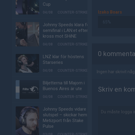
Cup
Izako Boars
04/08
COUNTER-STRIKE
65%
Johnny Speeds klara för
semifinal i LAN:et efter
kross mot SHiNE
AD
04/08
COUNTER-STRIKE
0 kommenta
LNZ klar för höstens
Starseries
04/08
COUNTER-STRIKE
Ingen har skrivit n
Biljetterna till Majorn i
Skriv en ko
Buenos Aires är ute
04/08
COUNTER-STRIKE
Johnny Speeds vidare till
slutspel – skickar hem
Metizport från Stake
Pulse
03/08
COUNTER-STRIKE