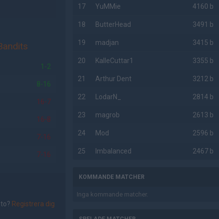
17
YuMMie
4160 b
18
ButterHead
3491 b
19
madjan
3415 b
Bandits
20
KalleCuttar1
3355 b
1-2
21
Arthur Dent
3212 b
8-16
22
LodarN_
2814 b
16-7
23
magrob
2613 b
16-8
24
Mod
2596 b
7-16
25
Imbalanced
2467 b
7-16
KOMMANDE MATCHER
Inga kommande matcher.
nto?
Registrera dig