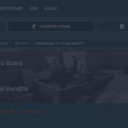
IVESTREAMS
SÖK
HJÄLP
COUNTER-STRIKE
TRIKE
/
MATCHER
/
IZAKO BOARS VS. ROYAL BANDITS
ko Boars
al Bandits
roupplay
»
Group Stage