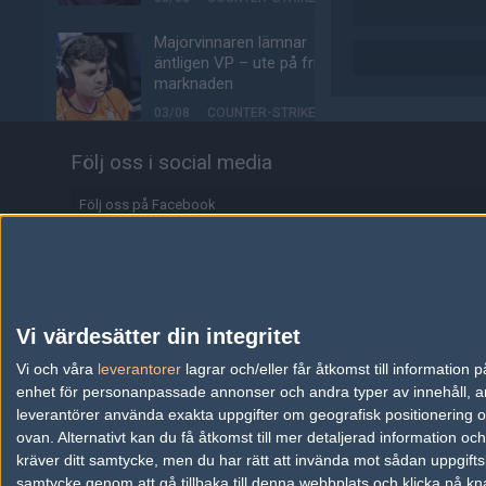
Majorvinnaren lämnar
äntligen VP – ute på fria
marknaden
03/08
COUNTER-STRIKE
Johnny Speeds slår ut
Följ oss i social media
Lilmix, möter Metizport i
avgörande matchen
Följ oss på Facebook
03/08
COUNTER-STRIKE
Följ oss på Twitter
Metizport slår Johnny
Följ oss på Instagram
Speeds i MaiL09:s
debutmatch
Följ oss på Twitch
Vi värdesätter din integritet
03/08
COUNTER-STRIKE
Information
Vi och våra
leverantorer
lagrar och/eller får åtkomst till informatio
Svenskarnas dödsgrupp
enhet för personanpassade annonser och andra typer av innehåll, ann
– idag börjar Stake Pulse
Annonsering
leverantörer använda exakta uppgifter om geografisk positionering oc
för tre svensklag
ovan. Alternativt kan du få åtkomst till mer detaljerad information oc
Copyright och Privacy Policy
03/08
COUNTER-STRIKE
kräver ditt samtycke, men du har rätt att invända mot sådan uppgifts
samtycke genom att gå tillbaka till denna webbplats och klicka på kn
Användaravtal