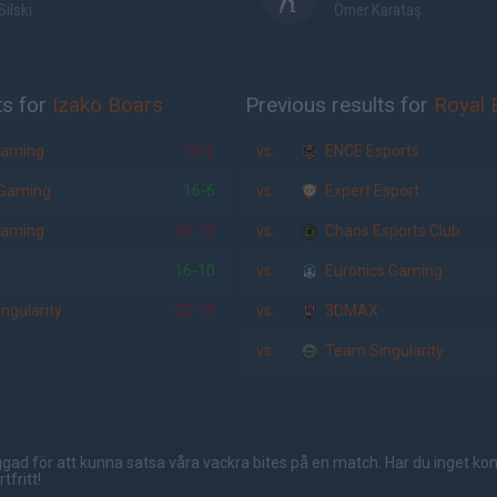
Silski
Ömer Karataş
ts for
Izako Boars
Previous results for
Royal 
Gaming
16-6
vs.
ENCE Esports
Gaming
16-6
vs.
Expert Esport
Gaming
16-13
vs.
Chaos Esports Club
16-10
vs.
Euronics Gaming
ngularity
22-19
vs.
3DMAX
vs.
Team Singularity
gad för att kunna satsa våra vackra bites på en match. Har du inget ko
tfritt!