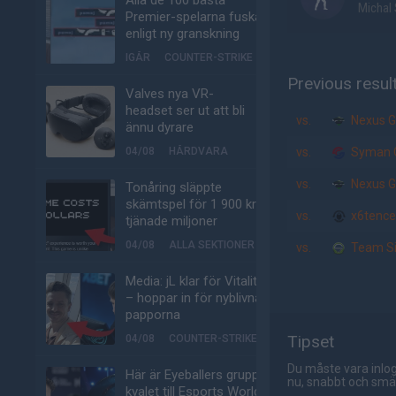
Alla de 100 bästa
Michal 
Premier-spelarna fuskar
enligt ny granskning
IGÅR
COUNTER-STRIKE
Previous resul
Valves nya VR-
headset ser ut att bli
vs.
Nexus 
ännu dyrare
04/08
HÅRDVARA
vs.
Syman 
vs.
Nexus 
Tonåring släppte
skämtspel för 1 900 kr –
vs.
x6tence
tjänade miljoner
04/08
ALLA SEKTIONER
vs.
Team Si
Media: jL klar för Vitality
– hoppar in för nyblivna
papporna
Tipset
04/08
COUNTER-STRIKE
Du måste vara inlog
Här är Eyeballers grupp i
nu, snabbt och smär
kvalet till Esports World