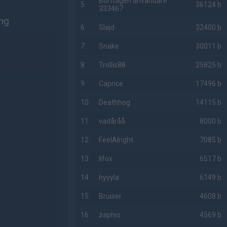
Borttagen användare
5
36124 b
333467
ing
6
Slajd
32400 b
7
Snake
30011 b
8
Trollis88
25825 b
9
Caprice
17496 b
10
Deathhog
14115 b
11
vadåråå
8000 b
12
FeelAlright
7085 b
13
lifox
6517 b
14
hyyyla
6149 b
15
Bruiser
4608 b
16
zaphio
4569 b