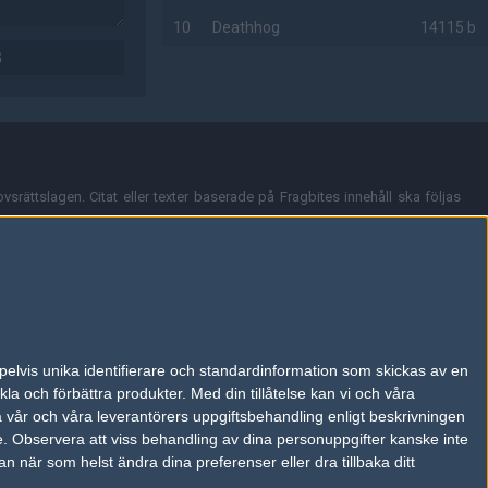
10
Deathhog
14115 b
G
AD
vsrättslagen. Citat eller texter baserade på Fragbites innehåll ska följas
nt och överensstämmer inte nödvändigtvis med Fragbites åsikter.
en kan du skicka iväg ett email till
vår support
.
tion så som t.ex. användarnamn. Cookies sparas även när man deltar i
pelvis unika identifierare och standardinformation som skickas av en
du stänga av cookies i din webbläsares inställningar eller välja att inte
la och förbättra produkter.
Med din tillåtelse kan vi och våra
ktronisk kommunikation som trädde i kraft 25 juli 2003.
a vår och våra leverantörers uppgiftsbehandling enligt beskrivningen
e.
Observera att viss behandling av dina personuppgifter kanske inte
 när som helst ändra dina preferenser eller dra tillbaka ditt