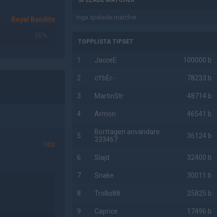
SPELADE MATCHER
Inga spelade matcher.
Royal Bandits
35%
TOPPLISTA TIPSET
1
JacceE
100000 b
2
cYbEr-
78233 b
3
MartinStr
48714 b
4
Armon
46541 b
Borttagen användare
5
36124 b
333467
Upp
6
Slajd
32400 b
7
Snake
30011 b
8
Trollis88
25825 b
9
Caprice
17496 b