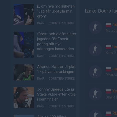
jL om nya möjligheten:
Izako Boars la
"Jag får uppfylla min
dröm"
IGÅR
COUNTER-STRIKE
ma
Mateus
f0rest och olofmeister
jagades för Faceit-
poäng när nya
te
säsongen lanserades
Karol 
IGÅR
COUNTER-STRIKE
Alliance klättrar till plats
na
17 på världsrankingen
Piotr 
IGÅR
COUNTER-STRIKE
Johnny Speeds ute ur
Xy
Stake Pulse efter kross
Dawid 
i semifinalen
IGÅR
COUNTER-STRIKE
RE