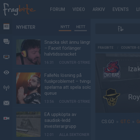
FORUM
VIDEO
ARKIV
EVENTS
L
NYHETER
NYTT
HETT
NYHETER
FORUM
Snacka skit ännu längre
AD
– Faceit förlänger
FRAGBITE
/
COUNTER-S
halvtidssnacket
VIDEO
16:31
COUNTER-STRIKE
Iza
BEVAKAT
FalleNs lösning på
fuskproblemet – tvinga
spelarna att spela solo-
HÄNDELSER
queue
Roy
13:56
COUNTER-STRIKE
MEDDELANDEN
EA uppköpta av
LIVESÄNDNINGAR
saudisk-ledd
CS:GO
»
GT C
»
G
investerargrupp
12:01
ALLA SEKTIONER