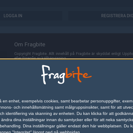
LOGGA IN
REGISTRERA DI
Om Fragbite
Copyright Fragbite. Allt innehåll på Fragbite är skyddat enligt Uppho
eller föregås av källhänvisning.
Alla åsikter uttryckta på Fragbite representerar varje enskild skribe
Programmering och design av
Fredric Bohlin
. För frågor rörande sajt
Cookies
Fragbite använder cookies för att spara användarspecifik informa
n på en enhet, exempelvis cookies, samt bearbetar personuppgifter, exem
omröstningar och för att föra statistik. För att slippa cookies kan 
ons- och innehållsmätning samt målgruppsinsikter, samt för att utveck
besöka Fragbite. Den här textraden finns här på grund av lagen om ele
h identifiering via skanning av enheten. Du kan klicka för att godkänn
h ändra dina inställningar innan du samtycker eller för att neka samtyck
Annonsering
behandling. Dina inställningar gäller endast den här webbplatsen. Du kan
appen "Integritet" längst ned på webbsidan.
Är du intresserad av att annonsera på Fragbite,
tryck här
.