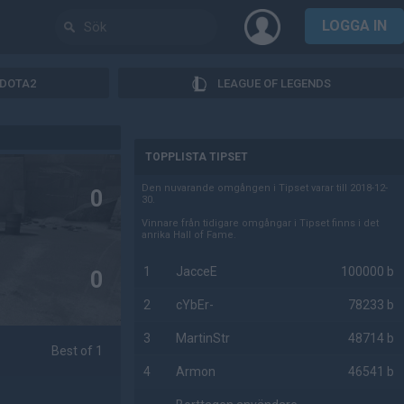
LOGGA IN
DOTA2
LEAGUE OF LEGENDS
AD
TOPPLISTA TIPSET
Den nuvarande omgången i Tipset varar till 2018-12-
0
30.
Vinnare från tidigare omgångar i Tipset finns i det
anrika Hall of Fame.
1
JacceE
100000 b
0
2
cYbEr-
78233 b
3
MartinStr
48714 b
Best of 1
4
Armon
46541 b