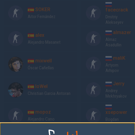
SOKER
facecrack
Aitor Fernández
Dmitriy
Alekseyev
almazer
alex
Almaz
Alejandro Masanet
Asadullin
maliK
mixwell
Artyom
Óscar Cañellas
Arhipov
Jerry
loWel
Andrey
Christian Garcia Antoran
Mekhryakov
mopoz
xsepower
Alejandro Cano
Bogdan
Chernikov