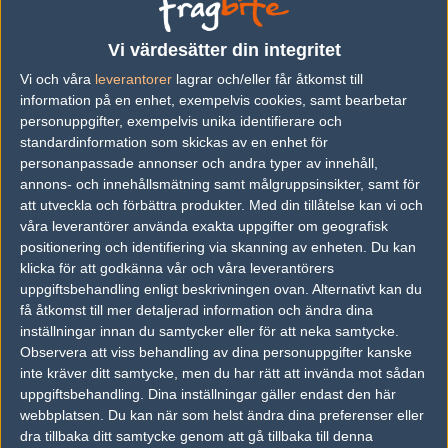
Previous results for
Movistar Riders
Vi värdesätter din integritet
vs.
LDLC
0-2
Vi och våra
leverantorer
lagrar och/eller får åtkomst till
vs.
Forze
2-0
information på en enhet, exempelvis cookies, samt bearbetar
personuppgifter, exempelvis unika identifierare och
vs.
Red Reserve
5-16
standardinformation som skickas av en enhet för
personanpassade annonser och andra typer av innehåll,
vs.
Tricked Esport
16-10
annons- och innehållsmätning samt målgruppsinsikter, samt för
vs.
3DMAX
16-13
att utveckla och förbättra produkter.
Med din tillåtelse kan vi och
våra leverantörer använda exakta uppgifter om geografisk
vs.
PACT
16-8
positionering och identifiering via skanning av enheten. Du kan
klicka för att godkänna vår och våra leverantörers
Previous results for
Forze
uppgiftsbehandling enligt beskrivningen ovan. Alternativt kan du
få åtkomst till mer detaljerad information och ändra dina
vs.
DreamEaters
2-1
inställningar innan du samtycker eller för att neka samtycke.
Observera att viss behandling av dina personuppgifter kanske
vs.
Movistar Riders
2-0
inte kräver ditt samtycke, men du har rätt att invända mot sådan
vs.
Avangar
1-2
uppgiftsbehandling. Dina inställningar gäller endast den här
webbplatsen. Du kan när som helst ändra dina preferenser eller
vs.
Team Spirit
11-16
dra tillbaka ditt samtycke genom att gå tillbaka till denna