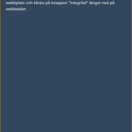
webbplats och klicka på knappen "Integritet" längst ned på
vs.
Avangar
8-16
webbsidan.
vs.
5balls
2-1
Tipset
Du måste vara inloggad för att kunna satsa våra vackra bites på en
match. Har du inget konto?
Registrera dig
nu, snabbt och smärtfritt!
Movistar Riders
Forze
50%
50%
AD
0 kommentarer —
skriv kommentar
Ingen har skrivit någon kommentar ännu.
Skriv en kommentar
Upp