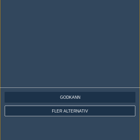
LOGGA IN
REGISTRERA DIG
Följ oss i social media
Följ oss på Facebook
Följ oss på Twitter
GODKÄNN
Följ oss på Instagram
FLER ALTERNATIV
Följ oss på Twitch
Information