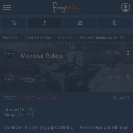
AD
FRAGBITE
/
COUNTER-STRIKE
/
MATCHER
/
MOVISTAR RIDERS VS. FORZE
16
16
2
Movistar Riders
14
10
0
Forze
CS:GO
»
GG BET
»
Group A
Best of 3
Inferno
(16 - 10
)
Mirage
(16 - 14
)
Movistar Riders laguppställning
Forze laguppställning