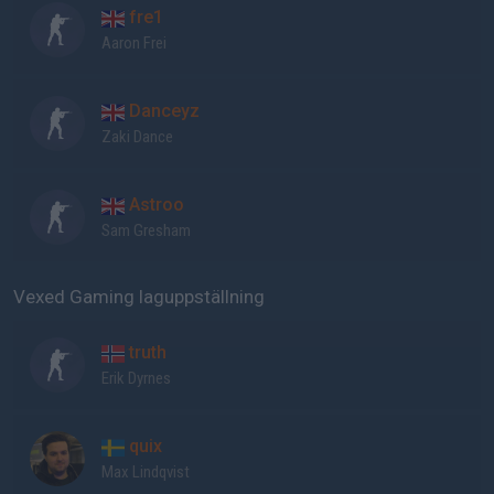
fre1
Aaron Frei
Danceyz
Zaki Dance
Astroo
Sam Gresham
Vexed Gaming laguppställning
truth
Erik Dyrnes
quix
Max Lindqvist