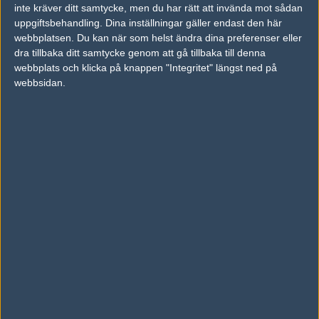
vs.
Team Spirit
16-8
inte kräver ditt samtycke, men du har rätt att invända mot sådan
uppgiftsbehandling. Dina inställningar gäller endast den här
vs.
Team Kinguin
22-18
webbplatsen. Du kan när som helst ändra dina preferenser eller
dra tillbaka ditt samtycke genom att gå tillbaka till denna
vs.
PACT
16-12
webbplats och klicka på knappen "Integritet" längst ned på
webbsidan.
Previous results for
Vexed Gaming
vs.
Pride
16-7
vs.
Virtus.pro
16-11
vs.
Tricked Esport
5-16
vs.
Asterion Esports
12-16
vs.
Fragsters
7-16
vs.
Paperplanes
10-16
Tipset
Du måste vara inloggad för att kunna satsa våra vackra bites på en
match. Har du inget konto?
Registrera dig
nu, snabbt och smärtfritt!