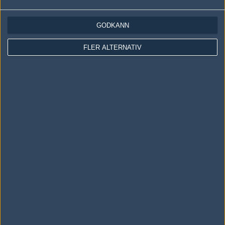
GODKÄNN
Följ oss i social media
FLER ALTERNATIV
Följ oss på Facebook
Följ oss på Twitter
Följ oss på Instagram
Följ oss på Twitch
Information
Annonsering
Copyright och Privacy Policy
Användaravtal
Kontakta