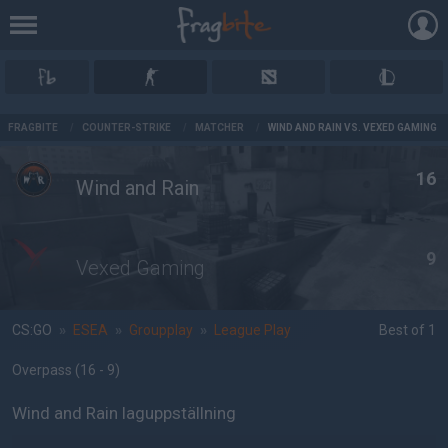
AD
FRAGBITE
/
COUNTER-STRIKE
/
MATCHER
/
WIND AND RAIN VS. VEXED GAMING
16
Wind and Rain
9
Vexed Gaming
CS:GO
»
ESEA
»
Groupplay
»
League Play
Best of 1
Overpass
(16 - 9
)
Wind and Rain laguppställning