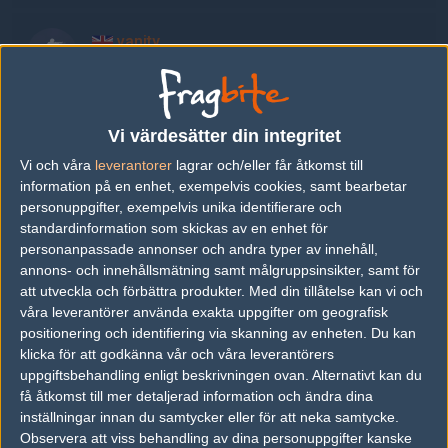
vanity
Kyle Garthwaite
pickles
Vi värdesätter din integritet
Charlie Pickles
Vi och våra
leverantorer
lagrar och/eller får åtkomst till
information på en enhet, exempelvis cookies, samt bearbetar
personuppgifter, exempelvis unika identifierare och
ozzy
standardinformation som skickas av en enhet för
Oscar Scott
personanpassade annonser och andra typer av innehåll,
annons- och innehållsmätning samt målgruppsinsikter, samt för
att utveckla och förbättra produkter.
Med din tillåtelse kan vi och
Previous results for
Wind and Rain
våra leverantörer använda exakta uppgifter om geografisk
positionering och identifiering via skanning av enheten. Du kan
vs.
Movistar Riders
16-9
klicka för att godkänna vår och våra leverantörers
uppgiftsbehandling enligt beskrivningen ovan. Alternativt kan du
vs.
Boys in Blue
10-16
få åtkomst till mer detaljerad information och ändra dina
vs.
Tricked Esport
11-16
inställningar innan du samtycker eller för att neka samtycke.
Observera att viss behandling av dina personuppgifter kanske