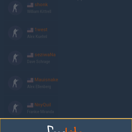
shonk
William Kittrell
1west
Alex Kuehnl
seziwaNa
Dave Schrage
Mauisnake
Alex Ellenberg
NnyQuil
Frankie Miranda
Previous results for
AZIO