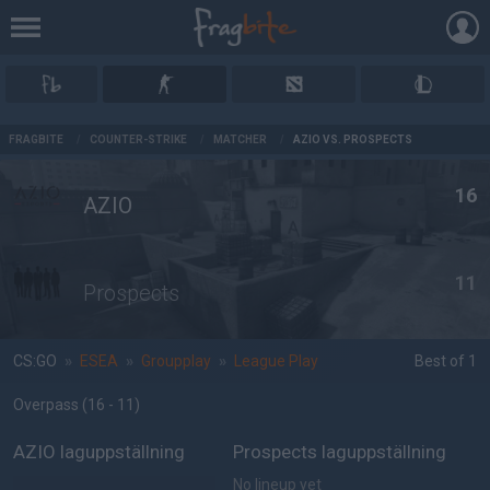
AD
FRAGBITE
/
COUNTER-STRIKE
/
MATCHER
/
AZIO VS. PROSPECTS
16
AZIO
11
Prospects
CS:GO
»
ESEA
»
Groupplay
»
League Play
Best of 1
Overpass
(16 - 11
)
AZIO laguppställning
Prospects laguppställning
No lineup yet