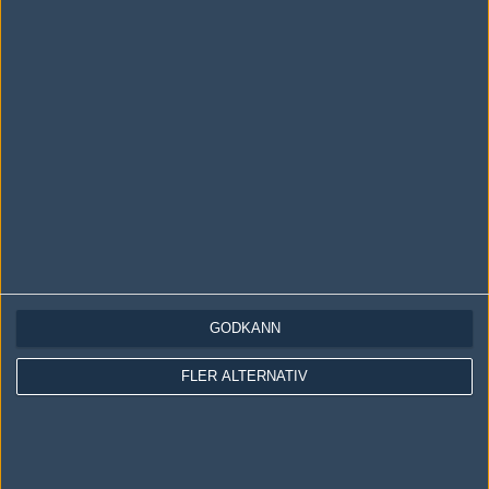
LOGGA IN
REGISTRERA DIG
Följ oss i social media
Följ oss på Facebook
Följ oss på Twitter
GODKÄNN
Följ oss på Instagram
FLER ALTERNATIV
Följ oss på Twitch
Information
Annonsering