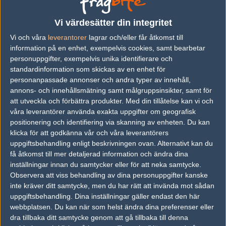
vs.
Gorilla Gang
16-4
Vi värdesätter din integritet
Vi och våra
leverantorer
lagrar och/eller får åtkomst till
vs.
Swole Patrol
11-16
information på en enhet, exempelvis cookies, samt bearbetar
vs.
Clutch Solutions
10-16
personuppgifter, exempelvis unika identifierare och
standardinformation som skickas av en enhet för
vs.
The Pioneers
16-11
personanpassade annonser och andra typer av innehåll,
annons- och innehållsmätning samt målgruppsinsikter, samt för
vs.
Really Old People
16-8
att utveckla och förbättra produkter.
Med din tillåtelse kan vi och
vs.
Born
4-16
våra leverantörer använda exakta uppgifter om geografisk
positionering och identifiering via skanning av enheten. Du kan
Previous results for
Prospects
klicka för att godkänna vår och våra leverantörers
uppgiftsbehandling enligt beskrivningen ovan. Alternativt kan du
vs.
The Entourage
14-16
få åtkomst till mer detaljerad information och ändra dina
inställningar innan du samtycker eller för att neka samtycke.
vs.
Vikings
11-16
Observera att viss behandling av dina personuppgifter kanske
inte kräver ditt samtycke, men du har rätt att invända mot sådan
vs.
Swole Patrol
16-8
uppgiftsbehandling. Dina inställningar gäller endast den här
webbplatsen. Du kan när som helst ändra dina preferenser eller
vs.
Fam143
13-16
dra tillbaka ditt samtycke genom att gå tillbaka till denna