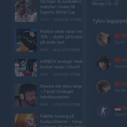
Så följer du Eyeballers
Mirage
(16 - 4
)
matcher i kvalet till
Esports World Cup
Tyloo laguppst
07:37
COUNTER-STRIKE
Roblox värde rasar med
M
70% – skyller på bristen
på virala spel
Liu Ke
IGÅR
ALLA SEKTIONER
so
m0NESY avslöjar: Hade
Haowe
kunnat spela i Cloud9
IGÅR
COUNTER-STRIKE
D
Snacka skit ännu längre
Hui Wu
– Faceit förlänger
halvtidssnacket
IGÅR
COUNTER-STRIKE
Bn
Hansel
FalleNs lösning på
fuskproblemet – tvinga