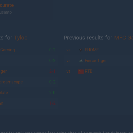
curate
Susanto
ts for
Tyloo
Previous results for
MFC G
 Gaming
0-2
vs.
EHOME
0-2
vs.
Fierce Tiger
iger
2-1
vs.
RTB
-dreamscape
0-2
lute
2-0
an
1-2