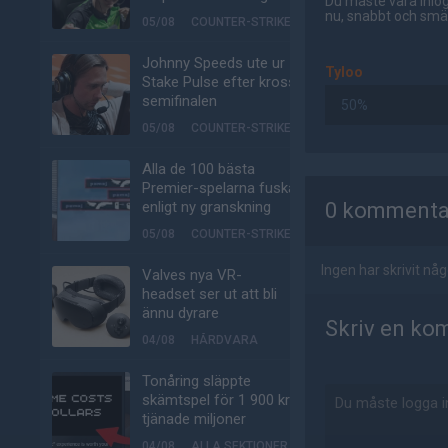
Du måste vara inlog
nu, snabbt och smär
05/08
COUNTER-STRIKE
Johnny Speeds ute ur
Tyloo
Stake Pulse efter kross i
semifinalen
50%
05/08
COUNTER-STRIKE
Alla de 100 bästa
AD
Premier-spelarna fuskar
enligt ny granskning
0 kommenta
05/08
COUNTER-STRIKE
Ingen har skrivit n
Valves nya VR-
headset ser ut att bli
ännu dyrare
Skriv en ko
04/08
HÅRDVARA
Tonåring släppte
skämtspel för 1 900 kr –
tjänade miljoner
04/08
ALLA SEKTIONER