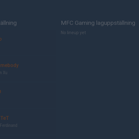
ällning
MFC Gaming laguppställning
No lineup yet
o
mebody
n Xu
D
TeT
 Ferdinand