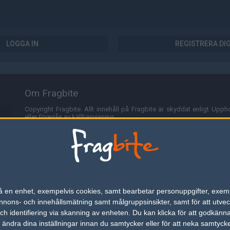
LOGGA IN
REGISTRERA DI
Om Fragbite
Copyright Fragbite. Allt innehåll på Fragbite är skyddat enligt Uppho
eller föregås av källhänvisning.
Alla åsikter uttryckta på Fragbite representerar varje enskild skribe
Programmering och design av
Fredric Bohlin
. För frågor rörande sajt
Cookies
Fragbite använder cookies för att spara användarspecifik informa
n på en enhet, exempelvis cookies, samt bearbetar personuppgifter, exem
omröstningar och för att föra statistik. För att slippa cookies kan 
ons- och innehållsmätning samt målgruppsinsikter, samt för att utveck
besöka Fragbite. Den här textraden finns här på grund av lagen om ele
h identifiering via skanning av enheten. Du kan klicka för att godkänn
h ändra dina inställningar innan du samtycker eller för att neka samtyck