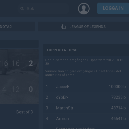
LOGGA IN
DOTA2
LEAGUE OF LEGENDS
AD
TOPPLISTA TIPSET
Den nuvarande omgången i Tipset varar till 2018-12-
16
16
2
30.
Vinnare från tidigare omgångar i Tipset finns i det
anrika Hall of Fame.
1
JacceE
100000 b
4
12
0
2
cYbEr-
78233 b
3
MartinStr
48714 b
Best of 3
4
Armon
46541 b