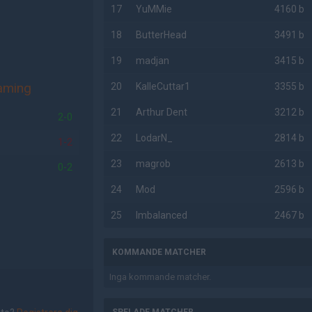
17
YuMMie
4160 b
18
ButterHead
3491 b
19
madjan
3415 b
aming
20
KalleCuttar1
3355 b
21
Arthur Dent
3212 b
2-0
22
LodarN_
2814 b
1-2
23
magrob
2613 b
0-2
24
Mod
2596 b
25
Imbalanced
2467 b
KOMMANDE MATCHER
Inga kommande matcher.