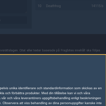
10
Deathhog
14115 b
AD
G
vsrättslagen. Citat eller texter baserade på Fragbites innehåll ska följas
nt och överensstämmer inte nödvändigtvis med Fragbites åsikter.
en kan du skicka iväg ett email till
vår support
.
tion så som t.ex. användarnamn. Cookies sparas även när man deltar i
pelvis unika identifierare och standardinformation som skickas av en
du stänga av cookies i din webbläsares inställningar eller välja att inte
la och förbättra produkter.
Med din tillåtelse kan vi och våra
ktronisk kommunikation som trädde i kraft 25 juli 2003.
a vår och våra leverantörers uppgiftsbehandling enligt beskrivningen
e.
Observera att viss behandling av dina personuppgifter kanske inte