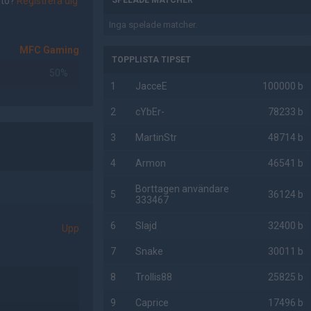
nto?
Registrera dig
SPELADE MATCHER
Inga spelade matcher.
MFC Gaming
TOPPLISTA TIPSET
50%
1
JacceE
100000 b
2
cYbEr-
78233 b
3
MartinStr
48714 b
4
Armon
46541 b
Borttagen användare
5
36124 b
333467
6
Slajd
32400 b
Upp
7
Snake
30011 b
8
Trollis88
25825 b
9
Caprice
17496 b