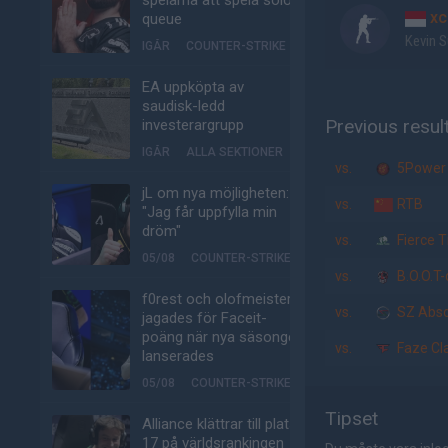
spelarna att spela solo-
xc
queue
Kevin 
IGÅR
COUNTER-STRIKE
EA uppköpta av
saudisk-ledd
Previous resul
investerargrupp
IGÅR
ALLA SEKTIONER
vs.
5Power
jL om nya möjligheten:
vs.
RTB
"Jag får uppfylla min
dröm"
vs.
Fierce T
05/08
COUNTER-STRIKE
vs.
B.O.O.T
f0rest och olofmeister
vs.
SZ Abso
jagades för Faceit-
poäng när nya säsongen
vs.
Faze Cl
lanserades
05/08
COUNTER-STRIKE
Tipset
Alliance klättrar till plats
17 på världsrankingen