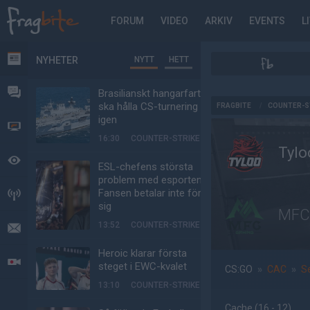
FORUM
VIDEO
ARKIV
EVENTS
L
NYHETER
NYTT
HETT
NYHETER
FORUM
Brasilianskt hangarfartyg
AD
ska hålla CS-turnering –
FRAGBITE
/
COUNTER-S
igen
VIDEO
16:30
COUNTER-STRIKE
Tylo
BEVAKAT
ESL-chefens största
problem med esporten:
Fansen betalar inte för
HÄNDELSER
sig
MFC
13:52
COUNTER-STRIKE
MEDDELANDEN
Heroic klarar första
LIVESÄNDNINGAR
steget i EWC-kvalet
CS:GO
»
CAC
»
S
13:10
COUNTER-STRIKE
Cache
(16 - 12
)