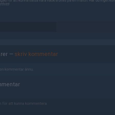
gad för att kunna satsa våra vackra bites på en match. Har du inget ko
tfritt!
rer —
skriv kommentar
ågon kommentar ännu.
mmentar