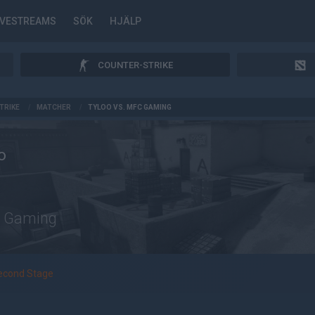
IVESTREAMS
SÖK
HJÄLP
COUNTER-STRIKE
TRIKE
/
MATCHER
/
TYLOO VS. MFC GAMING
o
 Gaming
econd Stage