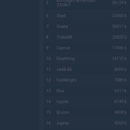
Borttagen användare
5
36124 b
333467
6
Slajd
32400 b
7
Snake
30011 b
8
Trollis88
25825 b
9
Caprice
17496 b
10
Deathhog
14115 b
11
vadåråå
8000 b
12
FeelAlright
7085 b
13
lifox
6517 b
14
hyyyla
6149 b
15
Bruiser
4608 b
16
zaphio
4569 b