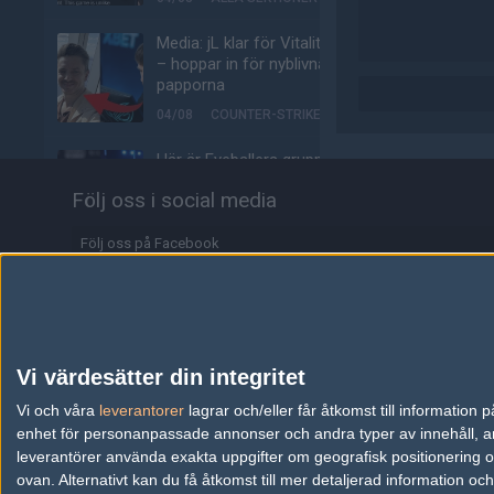
Media: jL klar för Vitality
– hoppar in för nyblivna
papporna
04/08
COUNTER-STRIKE
Här är Eyeballers grupp i
kvalet till Esports World
Följ oss i social media
Cup
04/08
COUNTER-STRIKE
Följ oss på Facebook
Johnny Speeds klara för
Följ oss på Twitter
semifinal i LAN:et efter
kross mot SHiNE
Följ oss på Instagram
04/08
COUNTER-STRIKE
Följ oss på Twitch
Vi värdesätter din integritet
LNZ klar för höstens
Information
Vi och våra
leverantorer
lagrar och/eller får åtkomst till informatio
Starseries
enhet för personanpassade annonser och andra typer av innehåll, ann
04/08
COUNTER-STRIKE
Annonsering
leverantörer använda exakta uppgifter om geografisk positionering oc
ovan. Alternativt kan du få åtkomst till mer detaljerad information oc
Biljetterna till Majorn i
Copyright och Privacy Policy