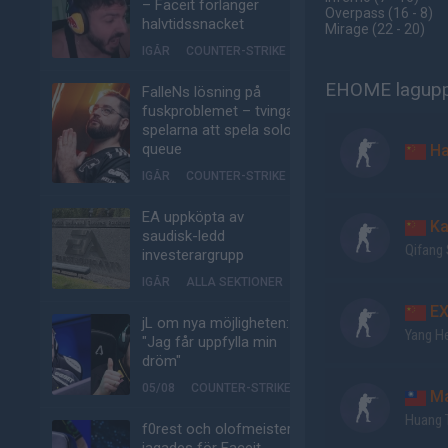
– Faceit förlänger
Overpass
(16 - 8
)
halvtidssnacket
Mirage
(22 - 20
)
IGÅR
COUNTER-STRIKE
EHOME lagupps
FalleNs lösning på
fuskproblemet – tvinga
spelarna att spela solo-
queue
Ha
IGÅR
COUNTER-STRIKE
EA uppköpta av
Ka
saudisk-ledd
Qifang
investerargrupp
IGÅR
ALLA SEKTIONER
EX
jL om nya möjligheten:
Yang H
"Jag får uppfylla min
dröm"
05/08
COUNTER-STRIKE
Ma
Huang 
f0rest och olofmeister