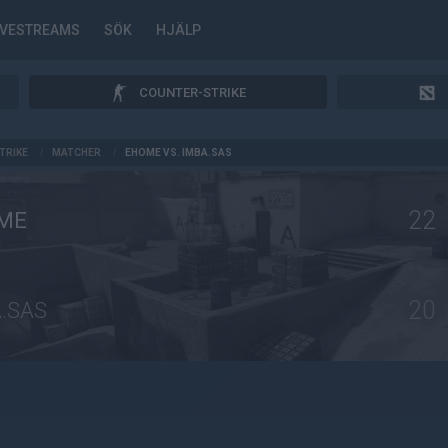
IVESTREAMS
SÖK
HJÄLP
COUNTER-STRIKE
TRIKE
/
MATCHER
/
EHOME VS. IMBA.SAS
22
ME
20
.SAS