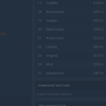
17
YuMMie
4160 b
18
ButterHead
3491 b
19
madjan
3415 b
20
KalleCuttar1
3355 b
SAS
21
Arthur Dent
3212 b
1-2
22
LodarN_
2814 b
23
magrob
2613 b
24
Mod
2596 b
25
Imbalanced
2467 b
KOMMANDE MATCHER
Inga kommande matcher.