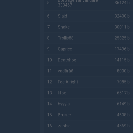
Borttagen användare
5
36124 b
333467
6
Slajd
32400 b
7
Snake
30011 b
8
Trollis88
25825 b
9
Caprice
17496 b
10
Deathhog
14115 b
11
vadåråå
8000 b
12
FeelAlright
7085 b
13
lifox
6517 b
14
hyyyla
6149 b
15
Bruiser
4608 b
16
zaphio
4569 b