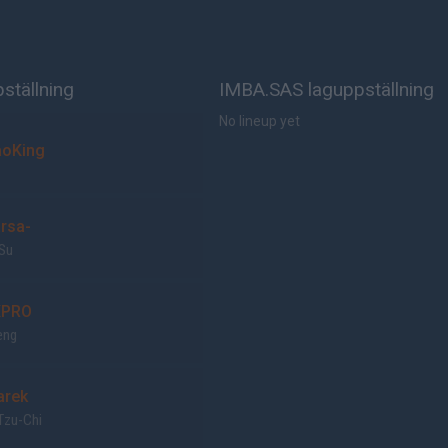
tällning
IMBA.SAS laguppställning
No lineup yet
oKing
rsa-
 Su
PRO
eng
rek
Tzu-Chi