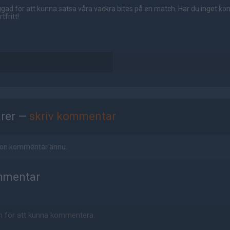
gad för att kunna satsa våra vackra bites på en match. Har du inget ko
tfritt!
rer —
skriv kommentar
ågon kommentar ännu.
mmentar