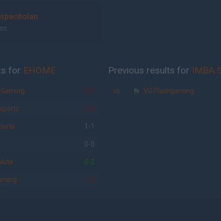
spacitolan
Sun
ts for
EHOME
Previous results for
IMBA.
 Gaming
2-0
vs.
VG.Flashgaming
sports
2-0
ports
1-1
0-0
lute
0-2
aming
1-2