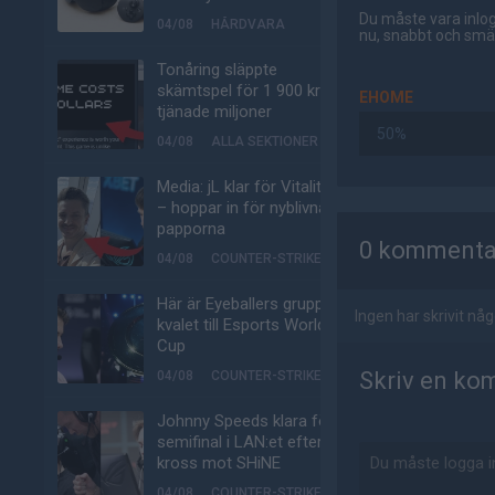
Du måste vara inlog
04/08
HÅRDVARA
nu, snabbt och smär
Tonåring släppte
skämtspel för 1 900 kr –
EHOME
tjänade miljoner
50%
04/08
ALLA SEKTIONER
Media: jL klar för Vitality
– hoppar in för nyblivna
AD
papporna
0 kommenta
04/08
COUNTER-STRIKE
Här är Eyeballers grupp i
Ingen har skrivit n
kvalet till Esports World
Cup
Skriv en ko
04/08
COUNTER-STRIKE
Johnny Speeds klara för
semifinal i LAN:et efter
kross mot SHiNE
04/08
COUNTER-STRIKE