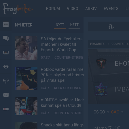
FORUM
VIDEO
ARKIV
EVENTS
L
NYHETER
NYTT
HETT
NYHETER
FORUM
Så följer du Eyeballers
AD
matcher i kvalet till
FRAGBITE
/
COUNTER-S
Esports World Cup
VIDEO
07:37
COUNTER-STRIKE
EHO
BEVAKAT
Roblox värde rasar med
70% – skyller på bristen
på virala spel
HÄNDELSER
IMBA
IGÅR
ALLA SEKTIONER
MEDDELANDEN
m0NESY avslöjar: Hade
kunnat spela i Cloud9
LIVESÄNDNINGAR
CS:GO
»
CAC
»
IGÅR
COUNTER-STRIKE
Snacka skit ännu längre
Inferno
(7 - 16
)