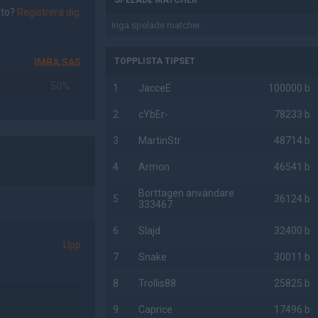
SPELADE MATCHER
nto?
Registrera dig
Inga spelade matcher.
TOPPLISTA TIPSET
IMBA.SAS
50%
1
JacceE
100000 b
2
cYbEr-
78233 b
3
MartinStr
48714 b
4
Armon
46541 b
Borttagen användare
5
36124 b
333467
6
Slajd
32400 b
Upp
7
Snake
30011 b
8
Trollis88
25825 b
9
Caprice
17496 b