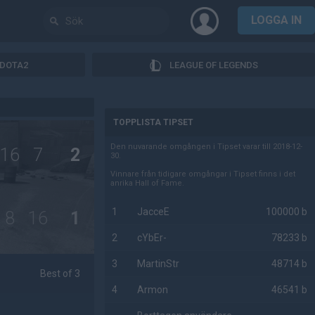
LOGGA IN
DOTA2
LEAGUE OF LEGENDS
AD
TOPPLISTA TIPSET
Den nuvarande omgången i Tipset varar till 2018-12-
16
7
2
30.
Vinnare från tidigare omgångar i Tipset finns i det
anrika Hall of Fame.
1
JacceE
100000 b
8
16
1
2
cYbEr-
78233 b
3
MartinStr
48714 b
Best of 3
4
Armon
46541 b