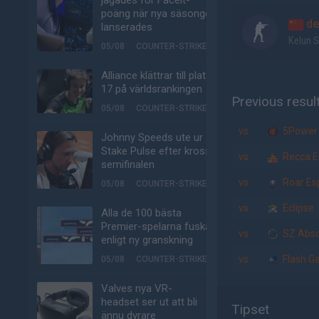
jagades för Faceit-
poäng när nya säsongen
de
lanserades
Kelun 
05/08
COUNTER-STRIKE
Alliance klättrar till plats
17 på världsrankingen
Previous resul
05/08
COUNTER-STRIKE
vs.
5Power
Johnny Speeds ute ur
Stake Pulse efter kross i
vs.
Recca E
semifinalen
vs.
Roar Es
05/08
COUNTER-STRIKE
vs.
Eclipse
Alla de 100 bästa
Premier-spelarna fuskar
vs.
SZ Abso
enligt ny granskning
vs.
Flash G
05/08
COUNTER-STRIKE
Valves nya VR-
headset ser ut att bli
Tipset
ännu dyrare