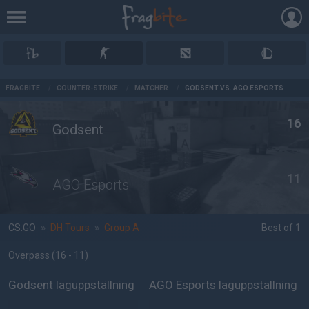
AD
FRAGBITE
/
COUNTER-STRIKE
/
MATCHER
/
GODSENT VS. AGO ESPORTS
16
Godsent
11
AGO Esports
CS:GO
»
DH Tours
»
Group A
Best of 1
Overpass
(16 - 11
)
Godsent laguppställning
AGO Esports laguppställning