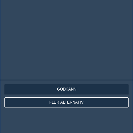
LOGGA IN
REGISTRERA DIG
Följ oss i social media
Följ oss på Facebook
Följ oss på Twitter
GODKÄNN
Följ oss på Instagram
FLER ALTERNATIV
Följ oss på Twitch
Information
Annonsering