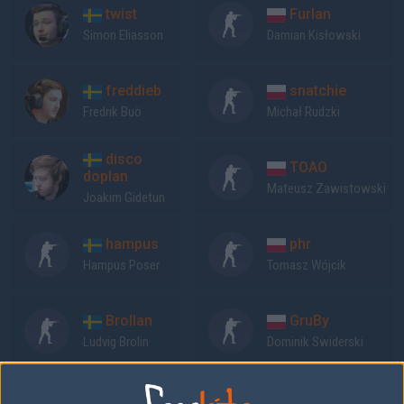
twist
Furlan
Simon Eliasson
Damian Kisłowski
freddieb
snatchie
Fredrik Buö
Michał Rudzki
disco
TOAO
doplan
Mateusz Zawistowski
Joakim Gidetun
hampus
phr
Hampus Poser
Tomasz Wójcik
Brollan
GruBy
Ludvig Brolin
Dominik Swiderski
Previous results for
Godsent