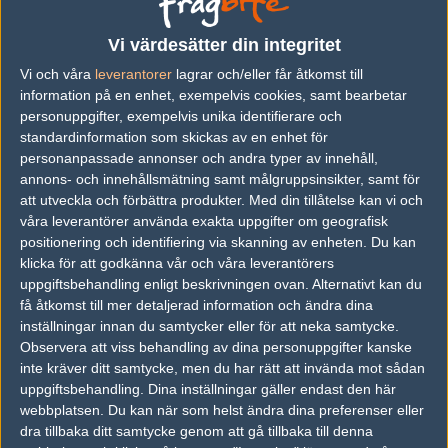
vs.
AGO Esports
2-1
Vi värdesätter din integritet
Vi och våra
leverantorer
lagrar och/eller får åtkomst till
vs.
Faze Clan
13-16
information på en enhet, exempelvis cookies, samt bearbetar
vs.
Faze Clan
14-16
personuppgifter, exempelvis unika identifierare och
standardinformation som skickas av en enhet för
vs.
Fnatic
16-14
personanpassade annonser och andra typer av innehåll,
annons- och innehållsmätning samt målgruppsinsikter, samt för
vs.
Fnatic
16-14
att utveckla och förbättra produkter.
Med din tillåtelse kan vi och
vs.
AGO Esports
0-2
våra leverantörer använda exakta uppgifter om geografisk
positionering och identifiering via skanning av enheten. Du kan
Previous results for
AGO Esports
klicka för att godkänna vår och våra leverantörers
uppgiftsbehandling enligt beskrivningen ovan. Alternativt kan du
vs.
Alternate Attax
0-2
få åtkomst till mer detaljerad information och ändra dina
inställningar innan du samtycker eller för att neka samtycke.
vs.
Godsent
2-1
Observera att viss behandling av dina personuppgifter kanske
inte kräver ditt samtycke, men du har rätt att invända mot sådan
vs.
Red Reserve
0-2
uppgiftsbehandling. Dina inställningar gäller endast den här
webbplatsen. Du kan när som helst ändra dina preferenser eller
vs.
Godsent
0-2
dra tillbaka ditt samtycke genom att gå tillbaka till denna