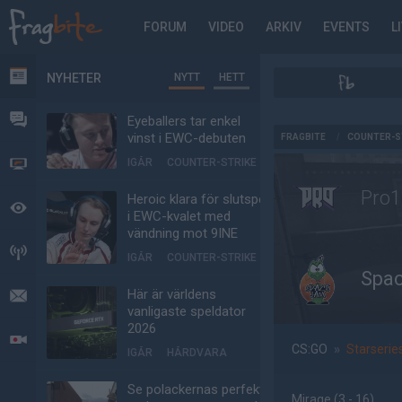
FORUM
VIDEO
ARKIV
EVENTS
L
NYHETER
NYTT
HETT
NYHETER
FORUM
Eyeballers tar enkel
AD
vinst i EWC-debuten
FRAGBITE
/
COUNTER-S
IGÅR
COUNTER-STRIKE
VIDEO
Pro1
Heroic klara för slutspel
BEVAKAT
i EWC-kvalet med
vändning mot 9INE
HÄNDELSER
IGÅR
COUNTER-STRIKE
Spa
Här är världens
MEDDELANDEN
vanligaste speldator
2026
LIVESÄNDNINGAR
CS:GO
»
Starserie
IGÅR
HÅRDVARA
Se polackernas perfekta
Mirage
(3 - 16
)