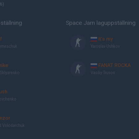
16
)
ställning
Space Jam laguppställning
f
It's my
emeschuk
Yaroslav Ushkov
ike
FANAT ROCKA
 Sklyarenko
Vasiliy Trusov
ush
hevchenko
nzor
d Volodarchuk