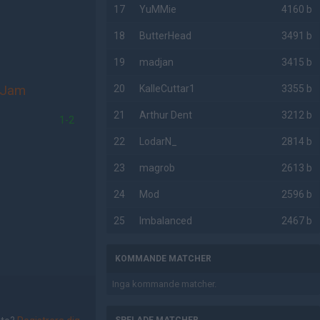
17
YuMMie
4160 b
18
ButterHead
3491 b
19
madjan
3415 b
 Jam
20
KalleCuttar1
3355 b
21
Arthur Dent
3212 b
1-2
22
LodarN_
2814 b
23
magrob
2613 b
24
Mod
2596 b
25
Imbalanced
2467 b
KOMMANDE MATCHER
Inga kommande matcher.