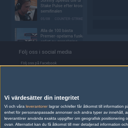
Johnny Speeds ute ur
Stake Pulse efter kross i
semifinalen
05/08
COUNTER-STRIKE
Alla de 100 bästa
Premier-spelarna fuskar
enligt ny granskning
05/08
COUNTER-STRIKE
Följ oss i social media
Valves nya VR-
Följ oss på Facebook
headset ser ut att bli
ännu dyrare
Följ oss på Twitter
04/08
HÅRDVARA
Följ oss på Instagram
Tonåring släppte
Följ oss på Twitch
skämtspel för 1 900 kr –
Vi värdesätter din integritet
tjänade miljoner
Information
Vi och våra
leverantorer
lagrar och/eller får åtkomst till informatio
04/08
ALLA SEKTIONER
enhet för personanpassade annonser och andra typer av innehåll, ann
Annonsering
leverantörer använda exakta uppgifter om geografisk positionering oc
Media: jL klar för Vitality
ovan. Alternativt kan du få åtkomst till mer detaljerad information oc
– hoppar in för nyblivna
Copyright och Privacy Policy