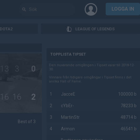
LOGGA IN
DOTA2
LEAGUE OF LEGENDS
AD
TOPPLISTA TIPSET
Den nuvarande omgången i Tipset varar till 2018-12-
13
3
0
30.
Vinnare från tidigare omgångar i Tipset finns i det
anrika Hall of Fame.
1
JacceE
100000 b
16
16
2
2
cYbEr-
78233 b
3
MartinStr
48714 b
Best of 3
4
Armon
46541 b