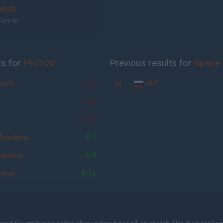
arich
Karetin
ts for
Pro100
Previous results for
Space
orts
0-2
vs.
HEY
r
2-0
N
16-13
 Academy
2-1
Academy
16-8
erve
8-16