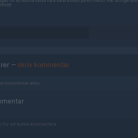
gad för att kunna satsa våra vackra bites på en match. Har du inget ko
tfritt!
rer —
skriv kommentar
ågon kommentar ännu.
mmentar