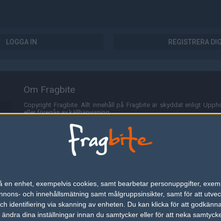
LOGGA IN
REGISTRERA DI
Om Fragbite
Copyright Fragbite. Allt innehåll på Fragbite är skyddat enligt Uppho
eller föregås av källhänvisning.
Alla åsikter uttryckta på Fragbite representerar varje enskild skribe
Programmering och design av
Fredric Bohlin
. För frågor rörande sajt
Cookies
Fragbite använder cookies för att spara användarspecifik informa
n på en enhet, exempelvis cookies, samt bearbetar personuppgifter, exem
omröstningar och för att föra statistik. För att slippa cookies kan 
ons- och innehållsmätning samt målgruppsinsikter, samt för att utveck
besöka Fragbite. Den här textraden finns här på grund av lagen om ele
h identifiering via skanning av enheten. Du kan klicka för att godkänn
h ändra dina inställningar innan du samtycker eller för att neka samtyck