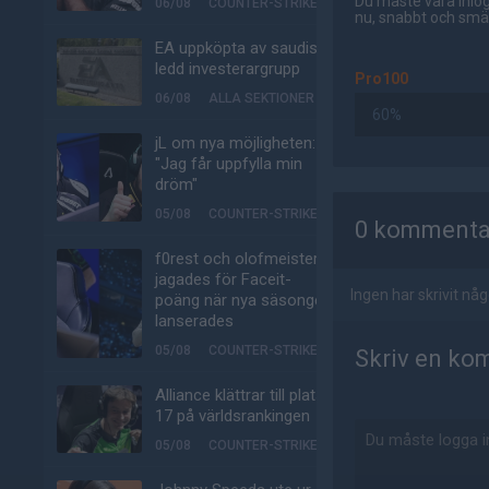
Du måste vara inlog
06/08
COUNTER-STRIKE
nu, snabbt och smär
EA uppköpta av saudisk-
ledd investerargrupp
Pro100
06/08
ALLA SEKTIONER
60%
jL om nya möjligheten:
"Jag får uppfylla min
dröm"
AD
05/08
COUNTER-STRIKE
0 kommenta
f0rest och olofmeister
jagades för Faceit-
Ingen har skrivit n
poäng när nya säsongen
lanserades
05/08
COUNTER-STRIKE
Skriv en ko
Alliance klättrar till plats
17 på världsrankingen
05/08
COUNTER-STRIKE