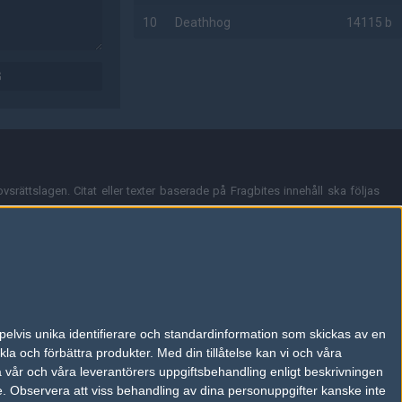
10
Deathhog
14115 b
AD
G
vsrättslagen. Citat eller texter baserade på Fragbites innehåll ska följas
nt och överensstämmer inte nödvändigtvis med Fragbites åsikter.
en kan du skicka iväg ett email till
vår support
.
tion så som t.ex. användarnamn. Cookies sparas även när man deltar i
pelvis unika identifierare och standardinformation som skickas av en
du stänga av cookies i din webbläsares inställningar eller välja att inte
la och förbättra produkter.
Med din tillåtelse kan vi och våra
ktronisk kommunikation som trädde i kraft 25 juli 2003.
a vår och våra leverantörers uppgiftsbehandling enligt beskrivningen
e.
Observera att viss behandling av dina personuppgifter kanske inte