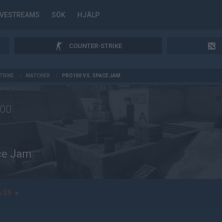
IVESTREAMS
SÖK
HJÄLP
COUNTER-STRIKE
TRIKE
/
MATCHER
/
PRO100 VS. SPACE JAM
00
ce Jam
s S5
»