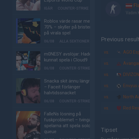
Esports World Cup
Fl
IGÅR
COUNTER-STRIKE
Vadim 
Roblox värde rasar med
70% – skyller på bristen
på virala spel
Previous resul
06/08
ALLA SEKTIONER
vs.
AGO Esp
m0NESY avslöjar: Hade
kunnat spela i Cloud9
vs.
Avanga
06/08
COUNTER-STRIKE
vs.
DIVIZO
Snacka skit ännu längre
vs.
Envyus
– Faceit förlänger
halvtidssnacket
vs.
North 
06/08
COUNTER-STRIKE
vs.
Red Res
FalleNs lösning på
fuskproblemet – tvinga
spelarna att spela solo-
Tipset
queue