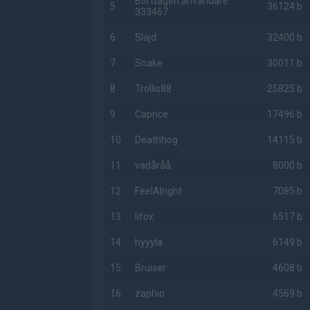
Borttagen användare
5
36124 b
333467
6
Slajd
32400 b
7
Snake
30011 b
8
Trollis88
25825 b
9
Caprice
17496 b
10
Deathhog
14115 b
11
vadåråå
8000 b
12
FeelAlright
7085 b
13
lifox
6517 b
14
hyyyla
6149 b
15
Bruiser
4608 b
16
zaphio
4569 b