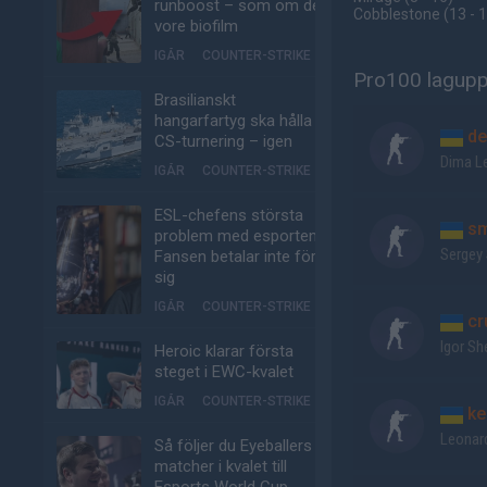
runboost – som om det
Cobblestone
(13 - 
vore biofilm
IGÅR
COUNTER-STRIKE
Pro100 lagupp
Brasilianskt
hangarfartyg ska hålla
de
CS-turnering – igen
Dima L
IGÅR
COUNTER-STRIKE
ESL-chefens största
sm
problem med esporten:
Sergey
Fansen betalar inte för
sig
IGÅR
COUNTER-STRIKE
cr
Igor S
Heroic klarar första
steget i EWC-kvalet
IGÅR
COUNTER-STRIKE
ke
Leonar
Så följer du Eyeballers
matcher i kvalet till