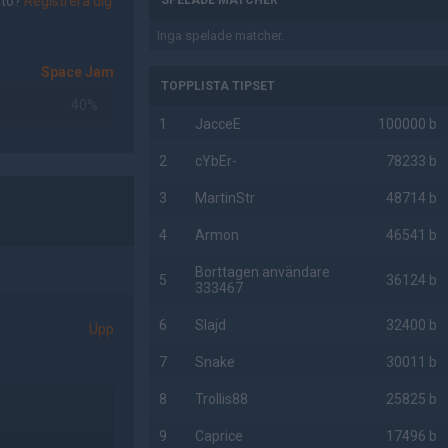
nto?
Registrera dig
SPELADE MATCHER
Inga spelade matcher.
Space Jam
TOPPLISTA TIPSET
40%
1
JacceE
100000 b
2
cYbEr-
78233 b
3
MartinStr
48714 b
4
Armon
46541 b
Borttagen användare
5
36124 b
333467
6
Slajd
32400 b
Upp
7
Snake
30011 b
8
Trollis88
25825 b
9
Caprice
17496 b