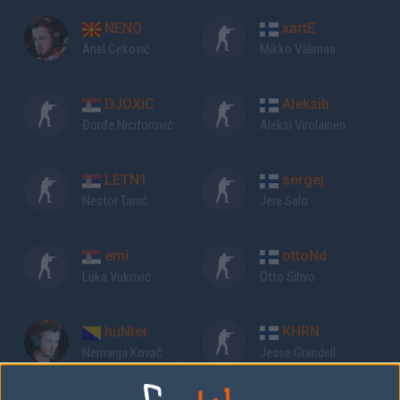
NENO
xartE
Anel Ceković
Mikko Välimaa
DJOXiC
Aleksib
Đorđe Niciforović
Aleksi Virolainen
LETN1
sergej
Nestor Tanić
Jere Salo
emi
ottoNd
Luka Vuković
Otto Sihvo
huNter
KHRN
Nemanja Kovač
Jesse Grandell