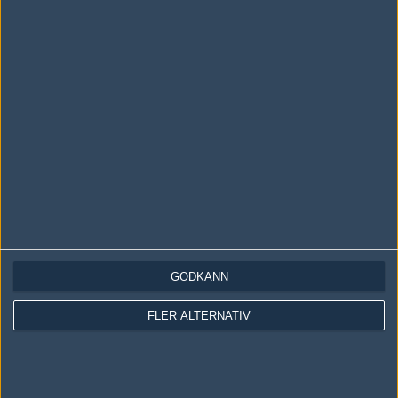
LOGGA IN
REGISTRERA DIG
Följ oss i social media
Följ oss på Facebook
Följ oss på Twitter
GODKÄNN
Följ oss på Instagram
FLER ALTERNATIV
Följ oss på Twitch
Information