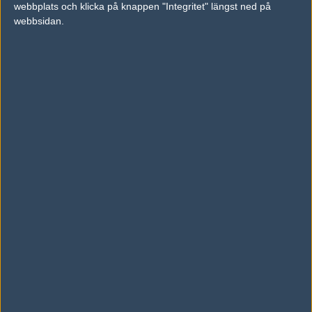
webbplats och klicka på knappen "Integritet" längst ned på
vs.
Renegades
2-0
webbsidan.
vs.
Godsent
1-2
Tipset
Du måste vara inloggad för att kunna satsa våra vackra bites på en
match. Har du inget konto?
Registrera dig
nu, snabbt och smärtfritt!
Valiance
HAVU Gaming
60%
40%
AD
0 kommentarer —
skriv kommentar
Ingen har skrivit någon kommentar ännu.
Skriv en kommentar
Upp