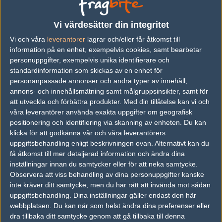
Previous results for
Valiance
Vi värdesätter din integritet
vs.
Royal Bandits
1-2
Vi och våra
leverantorer
lagrar och/eller får åtkomst till
vs.
KPI Gaming
1-2
information på en enhet, exempelvis cookies, samt bearbetar
personuppgifter, exempelvis unika identifierare och
vs.
Quantum Bellator Fire
2-0
standardinformation som skickas av en enhet för
personanpassade annonser och andra typer av innehåll,
vs.
North
2-1
annons- och innehållsmätning samt målgruppsinsikter, samt för
vs.
Noreg
0-2
att utveckla och förbättra produkter.
Med din tillåtelse kan vi och
våra leverantörer använda exakta uppgifter om geografisk
vs.
Heroic
0-2
positionering och identifiering via skanning av enheten. Du kan
klicka för att godkänna vår och våra leverantörers
Previous results for
HAVU Gaming
uppgiftsbehandling enligt beskrivningen ovan. Alternativt kan du
få åtkomst till mer detaljerad information och ändra dina
vs.
Enyoy
2-0
inställningar innan du samtycker eller för att neka samtycke.
Observera att viss behandling av dina personuppgifter kanske
vs.
Team Singularity
1-2
inte kräver ditt samtycke, men du har rätt att invända mot sådan
vs.
Alternate Attax
2-0
uppgiftsbehandling. Dina inställningar gäller endast den här
webbplatsen. Du kan när som helst ändra dina preferenser eller
vs.
Flash Gaming
1-2
dra tillbaka ditt samtycke genom att gå tillbaka till denna