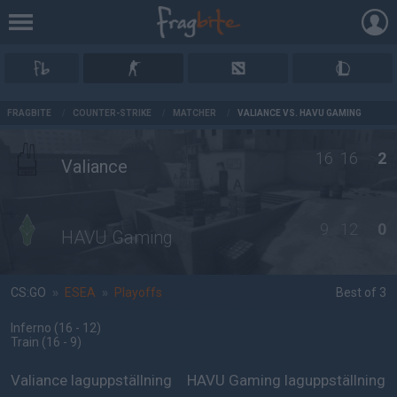
AD
FRAGBITE
/
COUNTER-STRIKE
/
MATCHER
/
VALIANCE VS. HAVU GAMING
16
16
2
Valiance
9
12
0
HAVU Gaming
CS:GO
»
ESEA
»
Playoffs
Best of 3
Inferno
(16 - 12
)
Train
(16 - 9
)
Valiance laguppställning
HAVU Gaming laguppställning