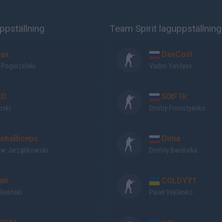
ppställning
Team Spirit laguppställning
ax
DavCost
 Pogorzelski
Vadim Vasilyev
EO
S0tF1k
ubski
Dmitry Forostyanko
shaBiceps
Dima
aw Jarząbkowski
Dmitriy Bandurka
ali
COLDYY1
ieliński
Pavel Veklenko