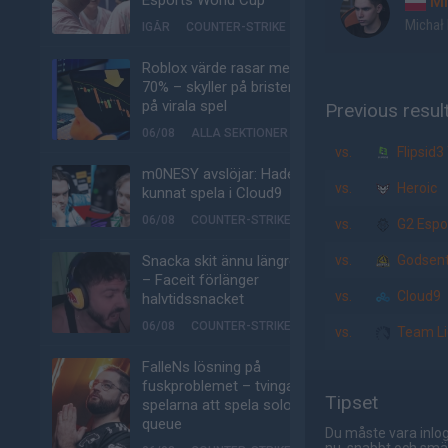
Esports World Cup
MI
Michał 
IGÅR
COUNTER-STRIKE
Roblox värde rasar med
70% – skyller på bristen
på virala spel
Previous resul
06/08
ALLA SEKTIONER
vs.
Flipsid3
m0NESY avslöjar: Hade
vs.
Heroic
kunnat spela i Cloud9
06/08
COUNTER-STRIKE
vs.
G2 Espo
Snacka skit ännu längre
vs.
Godsen
– Faceit förlänger
vs.
Cloud9
halvtidssnacket
06/08
COUNTER-STRIKE
vs.
Team Li
FalleNs lösning på
fuskproblemet – tvinga
Tipset
spelarna att spela solo-
queue
Du måste vara inlog