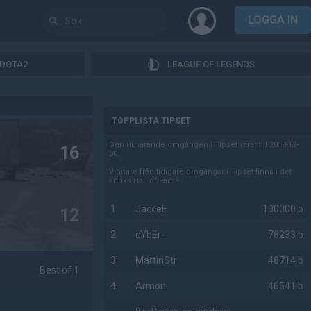
LOGGA IN
DOTA2
LEAGUE OF LEGENDS
AD
TOPPLISTA TIPSET
Den nuvarande omgången i Tipset varar till 2018-12-
16
30.
Vinnare från tidigare omgångar i Tipset finns i det
anrika Hall of Fame.
1
JacceE
100000 b
12
2
cYbEr-
78233 b
3
MartinStr
48714 b
Best of 1
4
Armon
46541 b