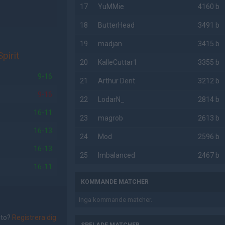
17
YuMMie
4160 b
18
ButterHead
3491 b
19
madjan
3415 b
pirit
20
KalleCuttar1
3355 b
9-16
21
Arthur Dent
3212 b
9-16
22
LodarN_
2814 b
16-11
23
magrob
2613 b
16-13
24
Mod
2596 b
16-13
25
Imbalanced
2467 b
16-11
KOMMANDE MATCHER
Inga kommande matcher.
nto?
Registrera dig