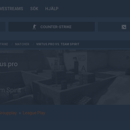
IVESTREAMS
SÖK
HJÄLP
COUNTER-STRIKE
TRIKE
/
MATCHER
/
VIRTUS.PRO VS. TEAM SPIRIT
tus.pro
m Spirit
Groupplay
»
League Play