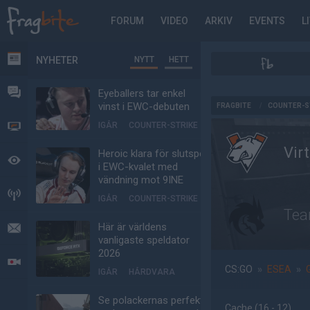
FORUM
VIDEO
ARKIV
EVENTS
L
NYHETER
NYTT
HETT
NYHETER
FORUM
Eyeballers tar enkel
AD
vinst i EWC-debuten
FRAGBITE
/
COUNTER-S
IGÅR
COUNTER-STRIKE
VIDEO
Vir
Heroic klara för slutspel
BEVAKAT
i EWC-kvalet med
vändning mot 9INE
HÄNDELSER
IGÅR
COUNTER-STRIKE
Tea
Här är världens
MEDDELANDEN
vanligaste speldator
2026
LIVESÄNDNINGAR
CS:GO
»
ESEA
»
IGÅR
HÅRDVARA
Se polackernas perfekta
Cache
(16 - 12
)