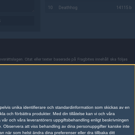
10
Deathhog
14115 b
G
AD
vsrättslagen. Citat eller texter baserade på Fragbites innehåll ska följas
nt och överensstämmer inte nödvändigtvis med Fragbites åsikter.
en kan du skicka iväg ett email till
vår support
.
tion så som t.ex. användarnamn. Cookies sparas även när man deltar i
pelvis unika identifierare och standardinformation som skickas av en
du stänga av cookies i din webbläsares inställningar eller välja att inte
la och förbättra produkter.
Med din tillåtelse kan vi och våra
ktronisk kommunikation som trädde i kraft 25 juli 2003.
a vår och våra leverantörers uppgiftsbehandling enligt beskrivningen
e.
Observera att viss behandling av dina personuppgifter kanske inte
 när som helst ändra dina preferenser eller dra tillbaka ditt