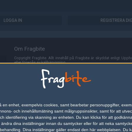
LOGGA IN
REGISTRERA DI
Om Fragbite
Copyright Fragbite. Allt innehåll på Fragbite är skyddat enligt Uppho
eller föregås av källhänvisning.
Alla åsikter uttryckta på Fragbite representerar varje enskild skribe
Programmering och design av
Fredric Bohlin
. För frågor rörande sajt
Cookies
Fragbite använder cookies för att spara användarspecifik informa
n på en enhet, exempelvis cookies, samt bearbetar personuppgifter, exem
omröstningar och för att föra statistik. För att slippa cookies kan 
ons- och innehållsmätning samt målgruppsinsikter, samt för att utveck
besöka Fragbite. Den här textraden finns här på grund av lagen om ele
h identifiering via skanning av enheten. Du kan klicka för att godkänn
h ändra dina inställningar innan du samtycker eller för att neka samtyck
Annonsering
behandling. Dina inställningar gäller endast den här webbplatsen. Du kan