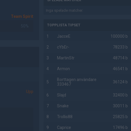
SPELADE MATCHER
Inga spelade matcher.
Team Spirit
TOPPLISTA TIPSET
50%
1
JacceE
100000 b
2
cYbEr-
78233 b
3
MartinStr
48714 b
4
Armon
46541 b
Borttagen användare
5
36124 b
333467
Upp
6
Slajd
32400 b
7
Snake
30011 b
8
Trollis88
25825 b
9
Caprice
17496 b