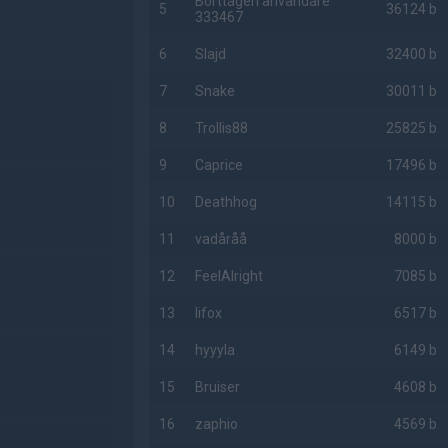
Borttagen användare
5
36124 b
333467
6
Slajd
32400 b
7
Snake
30011 b
8
Trollis88
25825 b
9
Caprice
17496 b
10
Deathhog
14115 b
11
vadåråå
8000 b
12
FeelAlright
7085 b
13
lifox
6517 b
14
hyyyla
6149 b
15
Bruiser
4608 b
16
zaphio
4569 b