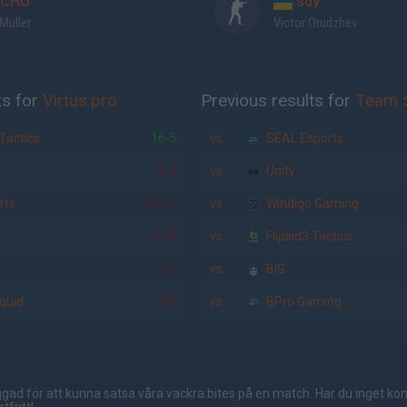
CHU
sdy
Müller
Victor Orudzhev
ts for
Virtus.pro
Previous results for
Team S
 Tactics
16-5
vs.
SEAL Esports
0-2
vs.
Unity
rts
16-12
vs.
Windigo Gaming
t
3-16
vs.
Flipsid3 Tactics
0-2
vs.
BIG
quid
2-0
vs.
BPro Gaming
gad för att kunna satsa våra vackra bites på en match. Har du inget ko