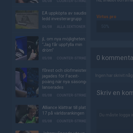
nu, snabbt och smär
06/08
COUNTER-STRIKE
EA uppköpta av saudisk-
Virtus.pro
ledd investerargrupp
50%
06/08
ALLA SEKTIONER
jL om nya möjligheten:
"Jag får uppfylla min
AD
dröm"
0 kommenta
05/08
COUNTER-STRIKE
f0rest och olofmeister
Ingen har skrivit n
jagades för Faceit-
poäng när nya säsongen
lanserades
Skriv en ko
05/08
COUNTER-STRIKE
Alliance klättrar till plats
17 på världsrankingen
05/08
COUNTER-STRIKE