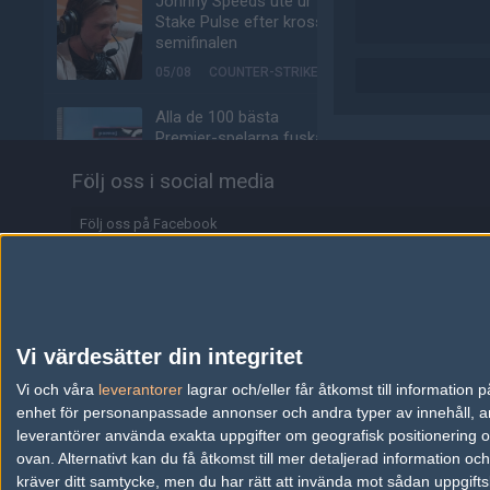
Johnny Speeds ute ur
Stake Pulse efter kross i
semifinalen
05/08
COUNTER-STRIKE
Alla de 100 bästa
Premier-spelarna fuskar
enligt ny granskning
Följ oss i social media
05/08
COUNTER-STRIKE
Följ oss på Facebook
Valves nya VR-
headset ser ut att bli
Följ oss på Twitter
ännu dyrare
Följ oss på Instagram
04/08
HÅRDVARA
Följ oss på Twitch
Tonåring släppte
Vi värdesätter din integritet
skämtspel för 1 900 kr –
Information
Vi och våra
leverantorer
tjänade miljoner
lagrar och/eller får åtkomst till informatio
enhet för personanpassade annonser och andra typer av innehåll, ann
04/08
ALLA SEKTIONER
Annonsering
leverantörer använda exakta uppgifter om geografisk positionering oc
ovan. Alternativt kan du få åtkomst till mer detaljerad information oc
Media: jL klar för Vitality
Copyright och Privacy Policy
kräver ditt samtycke, men du har rätt att invända mot sådan uppgifts
– hoppar in för nyblivna