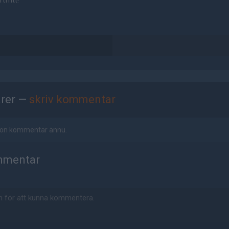
tfritt!
rer —
skriv kommentar
ågon kommentar ännu.
mmentar