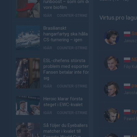
runboost – som om det
vore biofilm
IGÅR
COUNTER-STRIKE
Virtus.pro lagu
Brasilianskt
Sn
hangarfartyg ska hålla
CS-turnering – igen
Janusz
IGÅR
COUNTER-STRIKE
N
ESL-chefens största
problem med esporten:
Filip K
Fansen betalar inte för
sig
pa
IGÅR
COUNTER-STRIKE
Jarosł
Heroic klarar första
steget i EWC-kvalet
by
IGÅR
COUNTER-STRIKE
Paweł B
Så följer du Eyeballers
matcher i kvalet till