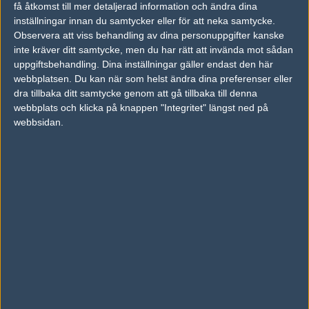
få åtkomst till mer detaljerad information och ändra dina
inställningar innan du samtycker eller för att neka samtycke.
Observera att viss behandling av dina personuppgifter kanske
Previous results for
Ninjas in Pyjamas
inte kräver ditt samtycke, men du har rätt att invända mot sådan
uppgiftsbehandling. Dina inställningar gäller endast den här
vs.
G2 Esports
1-2
webbplatsen. Du kan när som helst ändra dina preferenser eller
vs.
Order
0-2
dra tillbaka ditt samtycke genom att gå tillbaka till denna
webbplats och klicka på knappen "Integritet" längst ned på
vs.
North
10-16
webbsidan.
vs.
Space Soldiers
10-16
vs.
Space Soldiers
15-19
vs.
Fnatic
14-16
Previous results for
North
vs.
Heroic
2-0
vs.
Faze Clan
2-0
vs.
Ninjas in Pyjamas
10-16