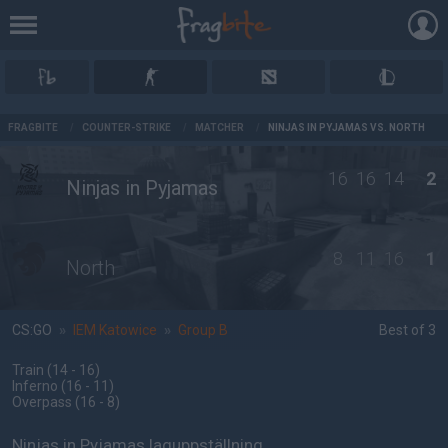
AD
FRAGBITE
/
COUNTER-STRIKE
/
MATCHER
/
NINJAS IN PYJAMAS VS. NORTH
16
16
14
2
Ninjas in Pyjamas
8
11
16
1
North
CS:GO
»
IEM Katowice
»
Group B
Best of 3
Train
(14 - 16
)
Inferno
(16 - 11
)
Overpass
(16 - 8
)
Ninjas in Pyjamas laguppställning