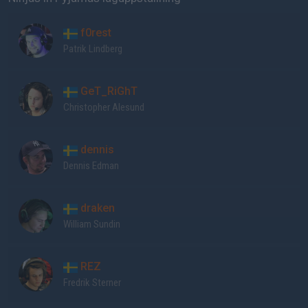
f0rest
Patrik Lindberg
GeT_RiGhT
Christopher Alesund
dennis
Dennis Edman
draken
William Sundin
REZ
Fredrik Sterner