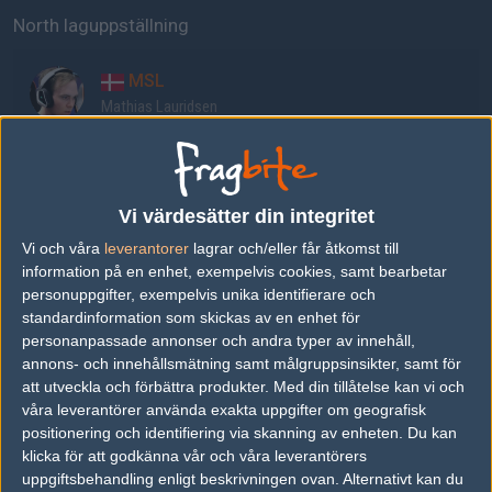
North laguppställning
MSL
Mathias Lauridsen
aizy
Philip Aistrup
Vi värdesätter din integritet
Vi och våra
leverantorer
lagrar och/eller får åtkomst till
Kjaerbye
information på en enhet, exempelvis cookies, samt bearbetar
Markus Kjærbye
personuppgifter, exempelvis unika identifierare och
standardinformation som skickas av en enhet för
personanpassade annonser och andra typer av innehåll,
mertz
annons- och innehållsmätning samt målgruppsinsikter, samt för
Daniel Mertz
att utveckla och förbättra produkter.
Med din tillåtelse kan vi och
våra leverantörer använda exakta uppgifter om geografisk
positionering och identifiering via skanning av enheten. Du kan
valde
klicka för att godkänna vår och våra leverantörers
uppgiftsbehandling enligt beskrivningen ovan. Alternativt kan du
Valdemar Vangså