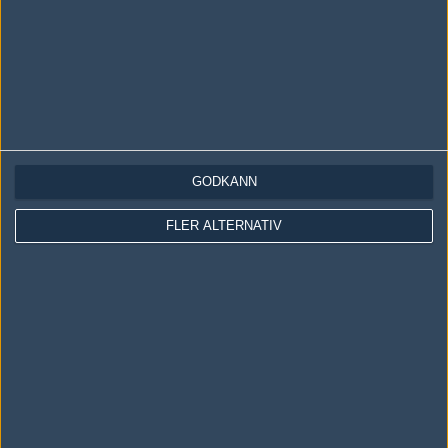
GODKÄNN
LOGGA IN
REGISTRERA DIG
FLER ALTERNATIV
Följ oss i social media
Följ oss på Facebook
Följ oss på Twitter
Följ oss på Instagram
Följ oss på Twitch