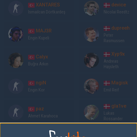
XANTARES
device
Ismailcan Dörtkardeş
Nicolai Reedtz
dupreeh
MAJ3R
Peter
Engin Kupeli
Rasmussen
Xyp9x
Calyx
Andreas
Buğra Arkın
Højsleth
ngiN
Magisk
Engin Kor
Emil Reif
gla1ve
paz
Lukas
Ahmet Karahoca
Rossander
Previous results for
Space Soldiers