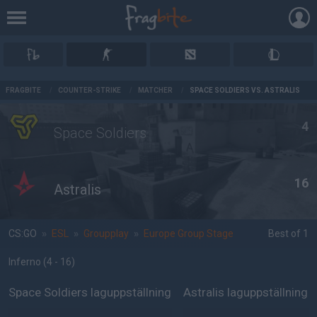
AD
FRAGBITE
/
COUNTER-STRIKE
/
MATCHER
/
SPACE SOLDIERS VS. ASTRALIS
4
Space Soldiers
16
Astralis
CS:GO
»
ESL
»
Groupplay
»
Europe Group Stage
Best of 1
Inferno
(4 - 16
)
Space Soldiers laguppställning
Astralis laguppställning