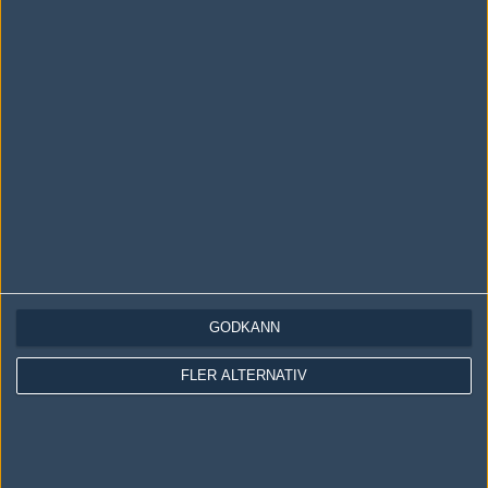
LOGGA IN
REGISTRERA DIG
Följ oss i social media
Följ oss på Facebook
Följ oss på Twitter
GODKÄNN
Följ oss på Instagram
FLER ALTERNATIV
Följ oss på Twitch
Information
Annonsering