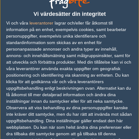
vs.
Astralis
14-16
Vi värdesätter din integritet
Vi och våra
leverantorer
lagrar och/eller får åtkomst till
vs.
North
16-13
information på en enhet, exempelvis cookies, samt bearbetar
vs.
North
16-9
personuppgifter, exempelvis unika identifierare och
standardinformation som skickas av en enhet för
vs.
Fnatic
16-14
personanpassade annonser och andra typer av innehåll,
annons- och innehållsmätning samt målgruppsinsikter, samt för
vs.
Fnatic
11-16
att utveckla och förbättra produkter.
Med din tillåtelse kan vi och
vs.
Virtus.pro
0-2
våra leverantörer använda exakta uppgifter om geografisk
positionering och identifiering via skanning av enheten. Du kan
Previous results for
Astralis
klicka för att godkänna vår och våra leverantörers
uppgiftsbehandling enligt beskrivningen ovan. Alternativt kan du
vs.
Space Soldiers
14-16
få åtkomst till mer detaljerad information och ändra dina
inställningar innan du samtycker eller för att neka samtycke.
vs.
Mousesports
16-7
Observera att viss behandling av dina personuppgifter kanske
inte kräver ditt samtycke, men du har rätt att invända mot sådan
vs.
Mousesports
16-14
uppgiftsbehandling. Dina inställningar gäller endast den här
webbplatsen. Du kan när som helst ändra dina preferenser eller
vs.
Fnatic
9-16
dra tillbaka ditt samtycke genom att gå tillbaka till denna