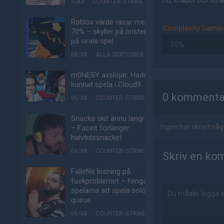
nu, snabbt och smär
IGÅR
COUNTER-STRIKE
Roblox värde rasar med
Complexity Gamin
70% – skyller på bristen
på virala spel
50%
06/08
ALLA SEKTIONER
m0NESY avslöjar: Hade
AD
kunnat spela i Cloud9
0 kommenta
06/08
COUNTER-STRIKE
Snacka skit ännu längre
Ingen har skrivit n
– Faceit förlänger
halvtidssnacket
06/08
COUNTER-STRIKE
Skriv en ko
FalleNs lösning på
fuskproblemet – tvinga
spelarna att spela solo-
queue
06/08
COUNTER-STRIKE