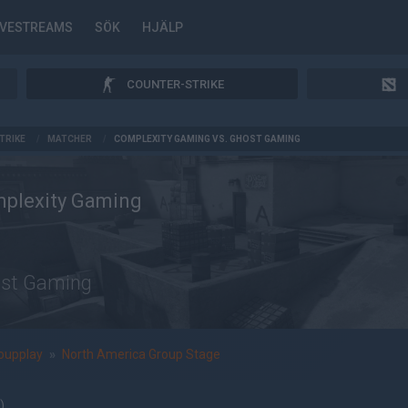
IVESTREAMS
SÖK
HJÄLP
COUNTER-STRIKE
TRIKE
/
MATCHER
/
COMPLEXITY GAMING VS. GHOST GAMING
plexity Gaming
st Gaming
oupplay
»
North America Group Stage
)