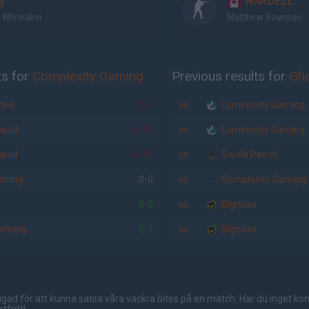
y
WARDELL
 Whiteaker
Matthew Bowman
ts for
Complexity Gaming
Previous results for
Gh
des
2-1
vs.
Luminosity Gaming
quid
6-16
vs.
Luminosity Gaming
quid
6-16
vs.
Swole Patrol
aming
0-0
vs.
Complexity Gaming
0-2
vs.
Dignitas
aming
2-1
vs.
Dignitas
gad för att kunna satsa våra vackra bites på en match. Har du inget ko