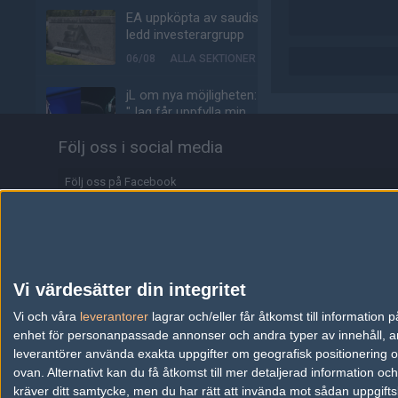
EA uppköpta av saudisk-
ledd investerargrupp
06/08
ALLA SEKTIONER
jL om nya möjligheten:
"Jag får uppfylla min
dröm"
Följ oss i social media
05/08
COUNTER-STRIKE
Följ oss på Facebook
f0rest och olofmeister
jagades för Faceit-
Följ oss på Twitter
poäng när nya säsongen
lanserades
Följ oss på Instagram
05/08
COUNTER-STRIKE
Följ oss på Twitch
Vi värdesätter din integritet
Alliance klättrar till plats
Information
Vi och våra
leverantorer
17 på världsrankingen
lagrar och/eller får åtkomst till informatio
enhet för personanpassade annonser och andra typer av innehåll, ann
05/08
COUNTER-STRIKE
Annonsering
leverantörer använda exakta uppgifter om geografisk positionering oc
ovan. Alternativt kan du få åtkomst till mer detaljerad information oc
Johnny Speeds ute ur
Copyright och Privacy Policy
kräver ditt samtycke, men du har rätt att invända mot sådan uppgifts
Stake Pulse efter kross i