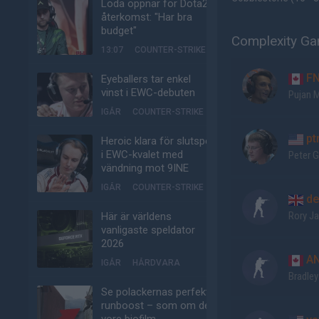
Loda öppnar för Dota2-
återkomst: "Har bra
budget"
Complexity Ga
13:07
COUNTER-STRIKE
F
Eyeballers tar enkel
vinst i EWC-debuten
Pujan 
IGÅR
COUNTER-STRIKE
pt
Heroic klara för slutspel
i EWC-kvalet med
Peter 
vändning mot 9INE
IGÅR
COUNTER-STRIKE
de
Rory J
Här är världens
vanligaste speldator
2026
AN
IGÅR
HÅRDVARA
Bradley
Se polackernas perfekta
runboost – som om det