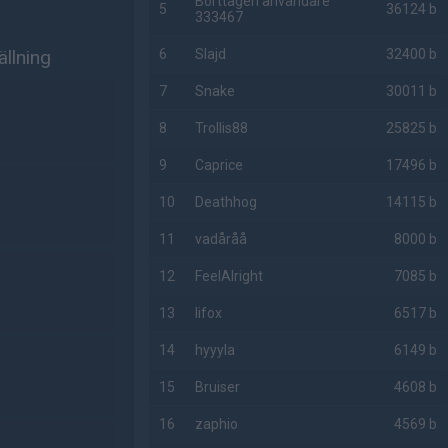
Borttagen användare
5
36124 b
333467
llning
6
Slajd
32400 b
7
Snake
30011 b
8
Trollis88
25825 b
9
Caprice
17496 b
10
Deathhog
14115 b
11
vadåråå
8000 b
12
FeelAlright
7085 b
13
lifox
6517 b
14
hyyyla
6149 b
15
Bruiser
4608 b
16
zaphio
4569 b