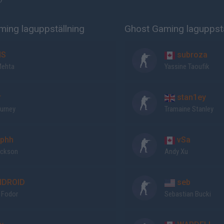
ming laguppställning
Ghost Gaming laguppstä
NS
subroza
Mehta
Yassine Taoufik
r
stan1ey
Gurney
Tramaine Stanley
phh
vSa
ackson
Andy Xu
DROID
seb
 Fodor
Sebastian Bucki