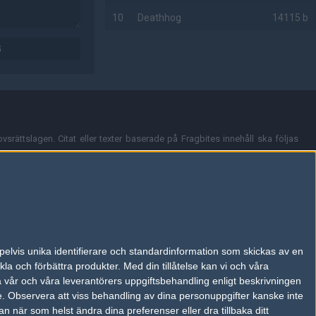
10
Deathhog
14115 b
G
AD
vsrättslagen. Citat eller texter baserade på Fragbites innehåll ska följas
nt och överensstämmer inte nödvändigtvis med Fragbites åsikter.
en kan du skicka iväg ett email till
vår support
.
tion så som t.ex. användarnamn. Cookies sparas även när man deltar i
pelvis unika identifierare och standardinformation som skickas av en
du stänga av cookies i din webbläsares inställningar eller välja att inte
la och förbättra produkter.
Med din tillåtelse kan vi och våra
ktronisk kommunikation som trädde i kraft 25 juli 2003.
a vår och våra leverantörers uppgiftsbehandling enligt beskrivningen
e.
Observera att viss behandling av dina personuppgifter kanske inte
 när som helst ändra dina preferenser eller dra tillbaka ditt