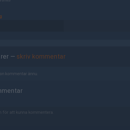
tfritt!
g
rer —
skriv kommentar
ågon kommentar ännu.
mmentar