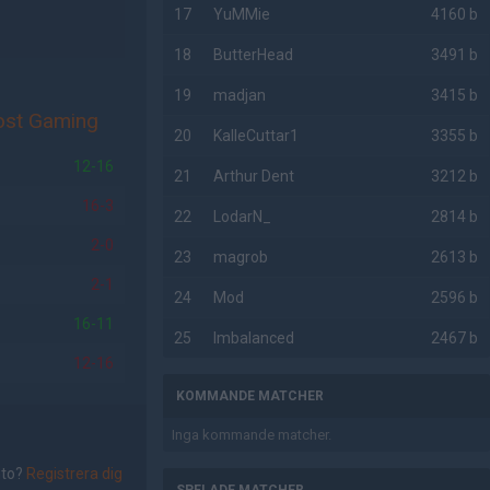
17
YuMMie
4160 b
18
ButterHead
3491 b
19
madjan
3415 b
ost Gaming
20
KalleCuttar1
3355 b
12-16
21
Arthur Dent
3212 b
16-3
22
LodarN_
2814 b
2-0
23
magrob
2613 b
2-1
24
Mod
2596 b
16-11
25
Imbalanced
2467 b
12-16
KOMMANDE MATCHER
Inga kommande matcher.
nto?
Registrera dig