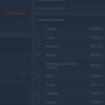
SPELADE MATCHER
Inga spelade matcher.
Ghost Gaming
TOPPLISTA TIPSET
50%
1
JacceE
100000 b
2
cYbEr-
78233 b
3
MartinStr
48714 b
4
Armon
46541 b
Borttagen användare
5
36124 b
333467
Upp
6
Slajd
32400 b
7
Snake
30011 b
8
Trollis88
25825 b
9
Caprice
17496 b