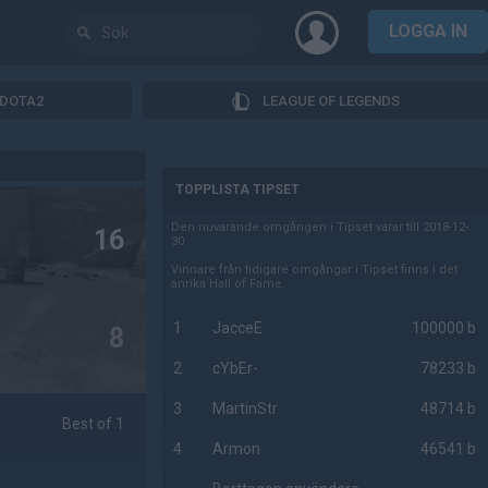
LOGGA IN
DOTA2
LEAGUE OF LEGENDS
AD
TOPPLISTA TIPSET
Den nuvarande omgången i Tipset varar till 2018-12-
16
30.
Vinnare från tidigare omgångar i Tipset finns i det
anrika Hall of Fame.
1
JacceE
100000 b
8
2
cYbEr-
78233 b
3
MartinStr
48714 b
Best of 1
4
Armon
46541 b