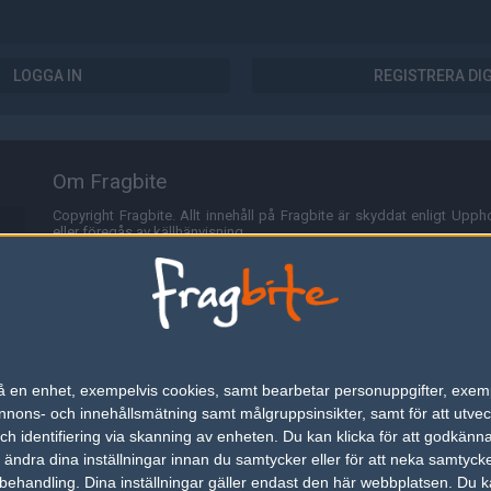
LOGGA IN
REGISTRERA DI
Om Fragbite
Copyright Fragbite. Allt innehåll på Fragbite är skyddat enligt Uppho
eller föregås av källhänvisning.
Alla åsikter uttryckta på Fragbite representerar varje enskild skribe
Programmering och design av
Fredric Bohlin
. För frågor rörande sajt
Cookies
Fragbite använder cookies för att spara användarspecifik informa
n på en enhet, exempelvis cookies, samt bearbetar personuppgifter, exem
omröstningar och för att föra statistik. För att slippa cookies kan 
ons- och innehållsmätning samt målgruppsinsikter, samt för att utveck
besöka Fragbite. Den här textraden finns här på grund av lagen om ele
h identifiering via skanning av enheten. Du kan klicka för att godkänn
h ändra dina inställningar innan du samtycker eller för att neka samtyck
Annonsering
behandling. Dina inställningar gäller endast den här webbplatsen. Du kan