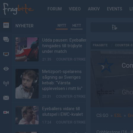
FORUM
VIDEO
ARKIV
EVENTS
L
NYHETER
NYTT
HETT
NYHETER
FORUM
Udda pausen: Eyeballers
AD
tvingades till tröjbyte
FRAGBITE
/
COUNTER-S
under match
VIDEO
21:35
COUNTER-STRIKE
Com
BEVAKAT
Metizport-spelarens
sågning av Sveriges
kebab: "Värsta
HÄNDELSER
upplevelsen i mitt liv"
Gho
20:31
COUNTER-STRIKE
MEDDELANDEN
Eyeballers vidare till
LIVESÄNDNINGAR
slutspel i EWC-kvalet
CS:GO
»
ESL
»
Gr
17:24
COUNTER-STRIKE
Cobblestone
(16 - 8