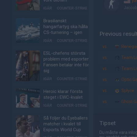
vore biofilm
ya
Jaccob
IGÅR
COUNTER-STRIKE
Brasilianskt
hangarfartyg ska hålla
CS-turnering – igen
Previous resul
IGÅR
COUNTER-STRIKE
vs.
Renega
ESL-chefens största
vs.
Team Li
problem med esporten:
Fansen betalar inte för
vs.
Team Li
sig
IGÅR
COUNTER-STRIKE
vs.
Optic G
vs.
Splyce
Heroic klarar första
steget i EWC-kvalet
vs.
Ghost G
IGÅR
COUNTER-STRIKE
Så följer du Eyeballers
Tipset
matcher i kvalet till
Esports World Cup
Du måste vara inlog