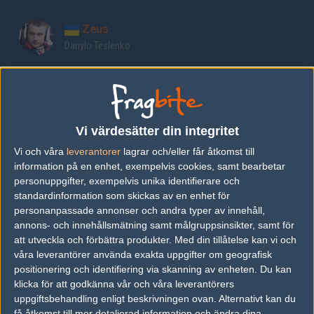
Zeus
Danylo Teslenko
Edward
Ioann Sukhariev
Vi värdesätter din integritet
flamie
Vi och våra
leverantorer
lagrar och/eller får åtkomst till
Egor Vasilyev
information på en enhet, exempelvis cookies, samt bearbetar
personuppgifter, exempelvis unika identifierare och
standardinformation som skickas av en enhet för
s1mple
personanpassade annonser och andra typer av innehåll,
Oleksandr Kostyliev
annons- och innehållsmätning samt målgruppsinsikter, samt för
att utveckla och förbättra produkter.
Med din tillåtelse kan vi och
våra leverantörer använda exakta uppgifter om geografisk
electronic
positionering och identifiering via skanning av enheten. Du kan
Denis Sharipov
klicka för att godkänna vår och våra leverantörers
uppgiftsbehandling enligt beskrivningen ovan. Alternativt kan du
få åtkomst till mer detaljerad information och ändra dina