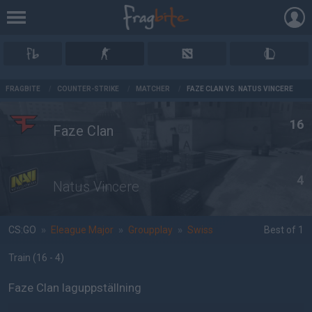
AD
FRAGBITE
/
COUNTER-STRIKE
/
MATCHER
/
FAZE CLAN VS. NATUS VINCERE
16
Faze Clan
4
Natus Vincere
CS:GO
»
Eleague Major
»
Groupplay
»
Swiss
Best of 1
Train
(16 - 4
)
Faze Clan laguppställning