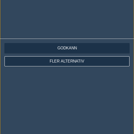
GODKÄNN
LOGGA IN
REGISTRERA DIG
FLER ALTERNATIV
Följ oss i social media
Följ oss på Facebook
Följ oss på Twitter
Följ oss på Instagram
Följ oss på Twitch
Information