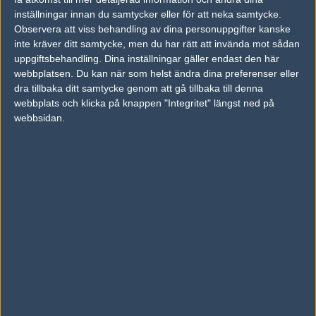
inställningar innan du samtycker eller för att neka samtycke.
Previous results for
Faze Clan
Observera att viss behandling av dina personuppgifter kanske
inte kräver ditt samtycke, men du har rätt att invända mot sådan
vs.
Quantum Bellator Fire
6-16
uppgiftsbehandling. Dina inställningar gäller endast den här
vs.
Vega Squadron
6-16
webbplatsen. Du kan när som helst ändra dina preferenser eller
dra tillbaka ditt samtycke genom att gå tillbaka till denna
vs.
Team Liquid
16-14
webbplats och klicka på knappen "Integritet" längst ned på
webbsidan.
vs.
Mousesports
1-2
vs.
Fnatic
0-2
vs.
Cloud9
2-0
Previous results for
Natus Vincere
vs.
Sprout
3-16
vs.
Mousesports
16-2
vs.
Quantum Bellator Fire
16-8
vs.
Mousesports
0-2