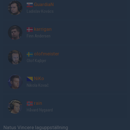
GuardiaN
Ladislav Kovács
karrigan
Finn Andersen
olofmeister
Olof Kajbjer
NiKo
Nikola Kovač
rain
Håvard Nygaard
Natus Vincere laguppställning