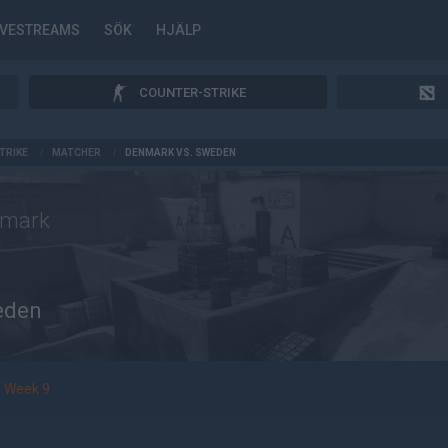
IVESTREAMS
SÖK
HJÄLP
COUNTER-STRIKE
TRIKE
/
MATCHER
/
DENMARK VS. SWEDEN
nmark
eden
Week 9