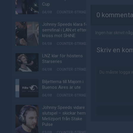
AD
Cup
04/08
COUNTER-STRIKE
0 kommenta
Johnny Speeds klara för
semifinal i LAN:et efter
Ingen har skrivit n
kross mot SHiNE
04/08
COUNTER-STRIKE
Skriv en ko
LNZ klar för höstens
Starseries
04/08
COUNTER-STRIKE
Biljetterna till Majorn i
Buenos Aires är ute
04/08
COUNTER-STRIKE
Johnny Speeds vidare till
slutspel – skickar hem
Metizport från Stake
Pulse
03/08
COUNTER-STRIKE