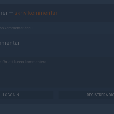
rer —
skriv kommentar
ågon kommentar ännu.
mmentar
LOGGA IN
REGISTRERA DI