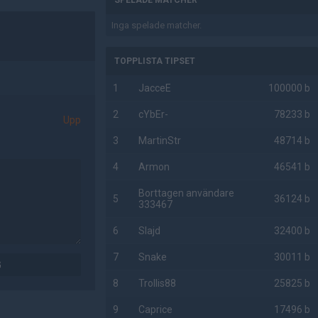
SPELADE MATCHER
Inga spelade matcher.
TOPPLISTA TIPSET
1
JacceE
100000 b
2
cYbEr-
78233 b
Upp
3
MartinStr
48714 b
4
Armon
46541 b
Borttagen användare
5
36124 b
333467
6
Slajd
32400 b
7
Snake
30011 b
G
8
Trollis88
25825 b
9
Caprice
17496 b