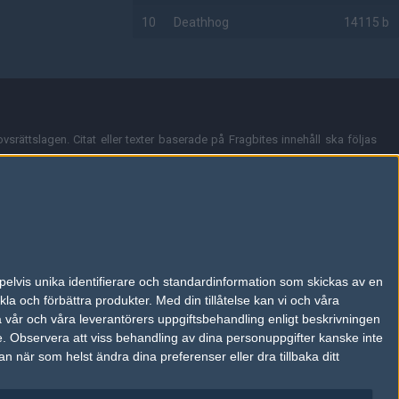
10
Deathhog
14115 b
AD
vsrättslagen. Citat eller texter baserade på Fragbites innehåll ska följas
nt och överensstämmer inte nödvändigtvis med Fragbites åsikter.
en kan du skicka iväg ett email till
vår support
.
tion så som t.ex. användarnamn. Cookies sparas även när man deltar i
pelvis unika identifierare och standardinformation som skickas av en
du stänga av cookies i din webbläsares inställningar eller välja att inte
la och förbättra produkter.
Med din tillåtelse kan vi och våra
ktronisk kommunikation som trädde i kraft 25 juli 2003.
a vår och våra leverantörers uppgiftsbehandling enligt beskrivningen
e.
Observera att viss behandling av dina personuppgifter kanske inte
 när som helst ändra dina preferenser eller dra tillbaka ditt