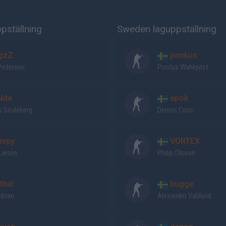
pställning
Sweden laguppställning
gzZ
ponkus
Pedersen
Pontus Wahlqvist
Nde
epok
 Sindeberg
Dennis Cicic
ispy
VORTEX
Larsen
Philip Olsson
thal
bugge
drian
Alexander Vahlund