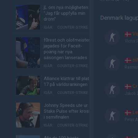
jL om nya möjligheten:
"Jag får uppfylla min
Denmark lagup
dröm"
IGÅR
COUNTER-STRIKE
Vi
f0rest och olofmeister
Victor 
jagades för Faceit-
poäng när nya
säsongen lanserades
si
IGÅR
COUNTER-STRIKE
Rasmus
Alliance klättrar till plats
17 på världsrankingen
Cr
IGÅR
COUNTER-STRIKE
Jakob 
Johnny Speeds ute ur
Stake Pulse efter kross
Le
i semifinalen
Peter A
IGÅR
COUNTER-STRIKE