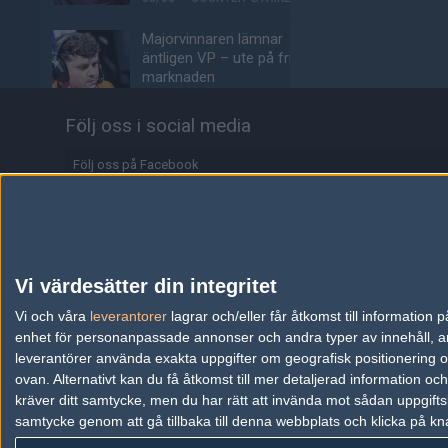
Majorvinnaren lämnar
äntligen VP – ute på fria
marknaden
03/08
COUNTER-STRIKE
Följ oss i social media
Johnny Speeds slår ut
Lilmix, möter Metizport i
Följ oss på Facebook
avgörande matchen
Följ oss på Twitter
03/08
COUNTER-STRIKE
Följ oss på Instagram
Metizport slår Johnny
Speeds i MaiL09:s
Följ oss på Twitch
Vi värdesätter din integritet
debutmatch
Information
Vi och våra
leverantorer
lagrar och/eller får åtkomst till informatio
03/08
COUNTER-STRIKE
enhet för personanpassade annonser och andra typer av innehåll, ann
Annonsering
Svenskarnas dödsgrupp
leverantörer använda exakta uppgifter om geografisk positionering oc
– idag börjar Stake Pulse
ovan. Alternativt kan du få åtkomst till mer detaljerad information oc
Copyright och Privacy Policy
för tre svensklag
kräver ditt samtycke, men du har rätt att invända mot sådan uppgifts
samtycke genom att gå tillbaka till denna webbplats och klicka på kn
Användaravtal
03/08
COUNTER-STRIKE