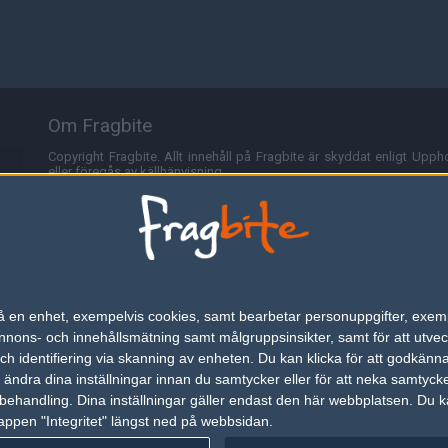
Om Fragbite
Copyright Fragbite. Allt innehåll på Fragbite är skyddat enligt Uppho
eller föregås av källhänvisning.
Alla åsikter uttryckta på Fragbite representerar varje enskild skribe
Programmering och design av
Fredric Bohlin
. För frågor rörande sajt
Cookies
Fragbite använder cookies för att spara användarspecifik informa
n på en enhet, exempelvis cookies, samt bearbetar personuppgifter, exem
omröstningar och för att föra statistik. För att slippa cookies kan 
ons- och innehållsmätning samt målgruppsinsikter, samt för att utveck
besöka Fragbite. Den här textraden finns här på grund av lagen om ele
h identifiering via skanning av enheten. Du kan klicka för att godkänn
h ändra dina inställningar innan du samtycker eller för att neka samtyck
Annonsering
behandling. Dina inställningar gäller endast den här webbplatsen. Du kan
appen "Integritet" längst ned på webbsidan.
Är du intresserad av att annonsera på Fragbite,
tryck här
.