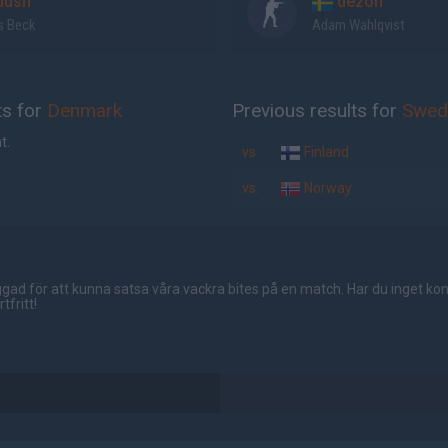
uush
dezon
s Beck
Adam Wahlqvist
ts for
Denmark
Previous results for
Swed
t.
vs.
Finland
vs.
Norway
gad för att kunna satsa våra vackra bites på en match. Har du inget ko
tfritt!