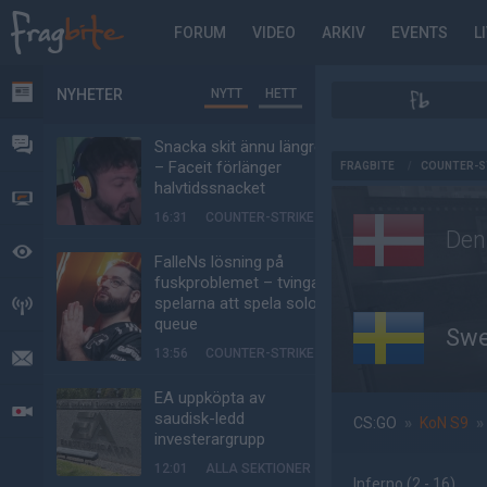
FORUM
VIDEO
ARKIV
EVENTS
L
NYHETER
NYTT
HETT
NYHETER
FORUM
Snacka skit ännu längre
AD
– Faceit förlänger
FRAGBITE
/
COUNTER-S
halvtidssnacket
VIDEO
16:31
COUNTER-STRIKE
De
BEVAKAT
FalleNs lösning på
fuskproblemet – tvinga
spelarna att spela solo-
HÄNDELSER
queue
Sw
13:56
COUNTER-STRIKE
MEDDELANDEN
EA uppköpta av
LIVESÄNDNINGAR
saudisk-ledd
CS:GO
»
KoN S9
»
investerargrupp
12:01
ALLA SEKTIONER
Inferno
(2 - 16
)