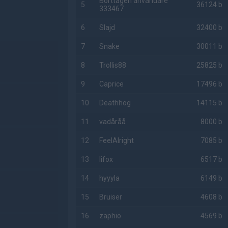
Borttagen användare
5
36124 b
333467
6
Slajd
32400 b
7
Snake
30011 b
8
Trollis88
25825 b
9
Caprice
17496 b
10
Deathhog
14115 b
11
vadåråå
8000 b
12
FeelAlright
7085 b
13
lifox
6517 b
14
hyyyla
6149 b
15
Bruiser
4608 b
16
zaphio
4569 b