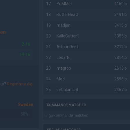
17
YuMMie
4160 b
18
ButterHead
3491 b
19
madjan
3415 b
en
20
KalleCuttar1
3355 b
2-16
21
Arthur Dent
3212 b
14-16
22
LodarN_
2814 b
23
magrob
2613 b
24
Mod
2596 b
nto?
Registrera dig
25
Imbalanced
2467 b
Sweden
KOMMANDE MATCHER
50%
Inga kommande matcher.