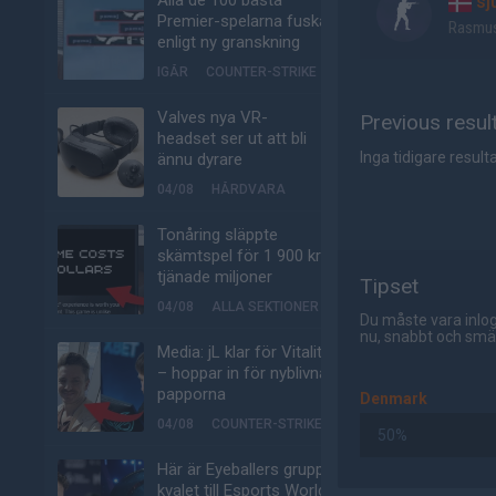
Alla de 100 bästa
sj
Premier-spelarna fuskar
Rasmu
enligt ny granskning
IGÅR
COUNTER-STRIKE
Valves nya VR-
Previous resul
headset ser ut att bli
Inga tidigare resulta
ännu dyrare
04/08
HÅRDVARA
Tonåring släppte
skämtspel för 1 900 kr –
tjänade miljoner
Tipset
04/08
ALLA SEKTIONER
Du måste vara inlog
nu, snabbt och smär
Media: jL klar för Vitality
– hoppar in för nyblivna
papporna
Denmark
04/08
COUNTER-STRIKE
50%
Här är Eyeballers grupp i
kvalet till Esports World