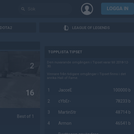
LOGGA IN
DOTA2
LEAGUE OF LEGENDS
AD
TOPPLISTA TIPSET
Den nuvarande omgången i Tipset varar till 2018-12-
2
30.
Vinnare från tidigare omgångar i Tipset finns i det
anrika Hall of Fame.
1
JacceE
100000 b
16
2
cYbEr-
78233 b
3
MartinStr
48714 b
Best of 1
4
Armon
46541 b