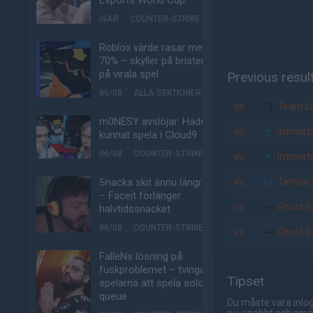
Esports World Cup
IGÅR
COUNTER-STRIKE
Roblox värde rasar med
70% – skyller på bristen
på virala spel
Previous resul
06/08
ALLA SEKTIONER
vs.
Team Li
m0NESY avslöjar: Hade
vs.
Immorta
kunnat spela i Cloud9
06/08
COUNTER-STRIKE
vs.
Immorta
Snacka skit ännu längre
vs.
Tempo 
– Faceit förlänger
vs.
Ghost G
halvtidssnacket
06/08
COUNTER-STRIKE
vs.
Ghost G
FalleNs lösning på
fuskproblemet – tvinga
Tipset
spelarna att spela solo-
queue
Du måste vara inlog