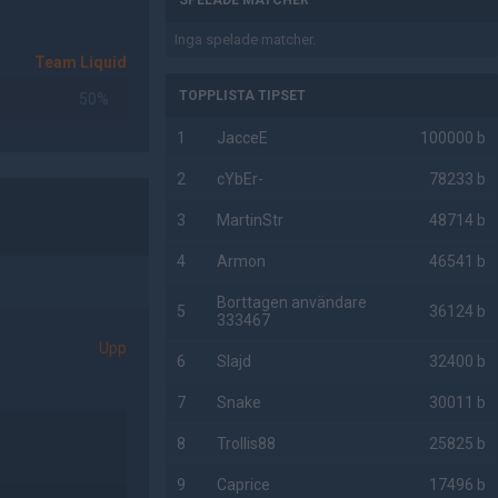
SPELADE MATCHER
Inga spelade matcher.
Team Liquid
TOPPLISTA TIPSET
50%
1
JacceE
100000 b
2
cYbEr-
78233 b
3
MartinStr
48714 b
4
Armon
46541 b
Borttagen användare
5
36124 b
333467
Upp
6
Slajd
32400 b
7
Snake
30011 b
8
Trollis88
25825 b
9
Caprice
17496 b