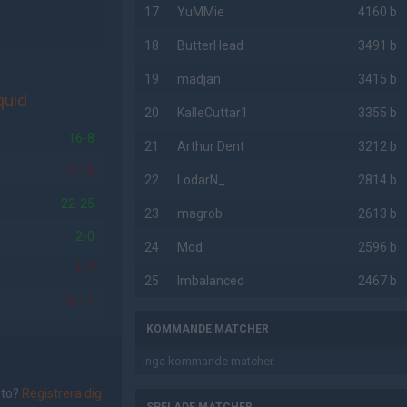
17
YuMMie
4160 b
18
ButterHead
3491 b
19
madjan
3415 b
quid
20
KalleCuttar1
3355 b
16-8
21
Arthur Dent
3212 b
13-16
22
LodarN_
2814 b
22-25
23
magrob
2613 b
2-0
24
Mod
2596 b
1-2
25
Imbalanced
2467 b
16-11
KOMMANDE MATCHER
Inga kommande matcher.
nto?
Registrera dig