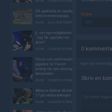
nu, snabbt och smär
06/08
COUNTER-STRIKE
EA uppköpta av saudisk-
Rogue
ledd investerargrupp
50%
06/08
ALLA SEKTIONER
jL om nya möjligheten:
"Jag får uppfylla min
AD
dröm"
0 kommenta
05/08
COUNTER-STRIKE
f0rest och olofmeister
Ingen har skrivit n
jagades för Faceit-
poäng när nya säsongen
lanserades
Skriv en ko
05/08
COUNTER-STRIKE
Alliance klättrar till plats
17 på världsrankingen
05/08
COUNTER-STRIKE