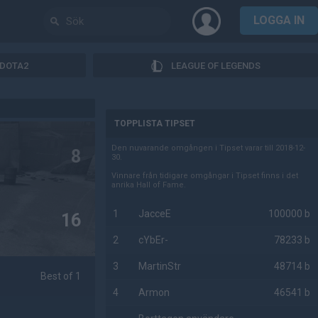
LOGGA IN
DOTA2
LEAGUE OF LEGENDS
AD
TOPPLISTA TIPSET
Den nuvarande omgången i Tipset varar till 2018-12-
8
30.
Vinnare från tidigare omgångar i Tipset finns i det
anrika Hall of Fame.
1
JacceE
100000 b
16
2
cYbEr-
78233 b
3
MartinStr
48714 b
Best of 1
4
Armon
46541 b