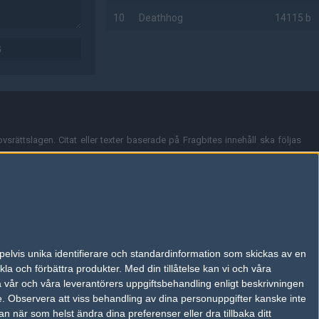
10
Deathhog
14115 b
G
AD
vsrättslagen. Citat eller texter baserade på Fragbites innehåll ska följas
nt och överensstämmer inte nödvändigtvis med Fragbites åsikter.
en kan du skicka iväg ett email till
vår support
.
tion så som t.ex. användarnamn. Cookies sparas även när man deltar i
pelvis unika identifierare och standardinformation som skickas av en
du stänga av cookies i din webbläsares inställningar eller välja att inte
la och förbättra produkter.
Med din tillåtelse kan vi och våra
ktronisk kommunikation som trädde i kraft 25 juli 2003.
a vår och våra leverantörers uppgiftsbehandling enligt beskrivningen
e.
Observera att viss behandling av dina personuppgifter kanske inte
 när som helst ändra dina preferenser eller dra tillbaka ditt