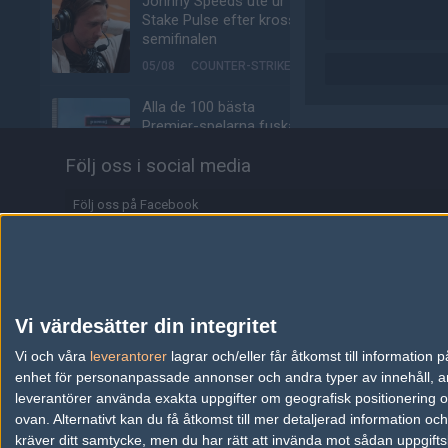
Johnny Speeds ute ur
Stake Pulse efter kross i
semifinalen
05/08
COUNTER-STRIKE
Alla de 100 bästa
Premier-spelarna fuskar
enligt ny granskning
Följ oss i social media
05/08
COUNTER-STRIKE
Följ oss på Facebook
Valves nya VR-
headset ser ut att bli
Följ oss på Twitter
ännu dyrare
Följ oss på Instagram
04/08
HÅRDVARA
Följ oss på Twitch
Tonåring släppte
Vi värdesätter din integritet
skämtspel för 1 900 kr –
Information
Vi och våra
leverantorer
tjänade miljoner
lagrar och/eller får åtkomst till informatio
enhet för personanpassade annonser och andra typer av innehåll, ann
04/08
ALLA SEKTIONER
Annonsering
leverantörer använda exakta uppgifter om geografisk positionering oc
ovan. Alternativt kan du få åtkomst till mer detaljerad information oc
Media: jL klar för Vitality
Copyright och Privacy Policy
kräver ditt samtycke, men du har rätt att invända mot sådan uppgifts
– hoppar in för nyblivna