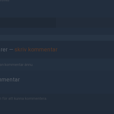
tfritt!
rer —
skriv kommentar
ågon kommentar ännu.
mmentar