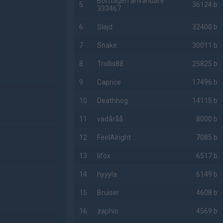
Borttagen användare
5
36124 b
333467
6
Slajd
32400 b
7
Snake
30011 b
8
Trollis88
25825 b
9
Caprice
17496 b
10
Deathhog
14115 b
11
vadåråå
8000 b
12
FeelAlright
7085 b
13
lifox
6517 b
14
hyyyla
6149 b
15
Bruiser
4608 b
16
zaphio
4569 b