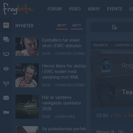
FORUM
VIDEO
ARKIV
EVENTS
L
NYHETER
NYTT
HETT
NYHETER
FORUM
Eyeballers tar enkel
AD
vinst i EWC-debuten
FRAGBITE
/
COUNTER-S
IGÅR
COUNTER-STRIKE
VIDEO
Rog
Heroic klara för slutspel
BEVAKAT
i EWC-kvalet med
vändning mot 9INE
HÄNDELSER
IGÅR
COUNTER-STRIKE
Tea
Här är världens
MEDDELANDEN
vanligaste speldator
2026
LIVESÄNDNINGAR
CS:GO
»
ESL
»
Se
IGÅR
HÅRDVARA
Se polackernas perfekta
Mirage
(8 - 16
)