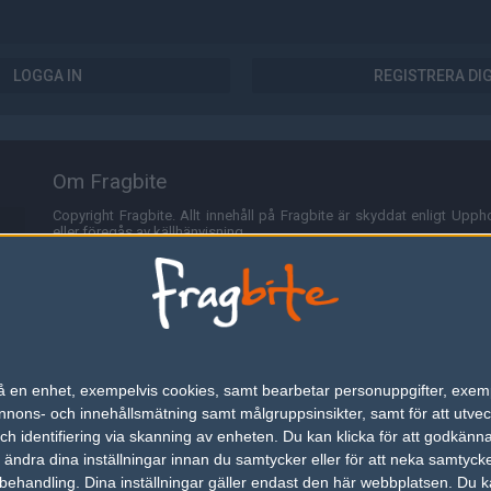
LOGGA IN
REGISTRERA DI
Om Fragbite
Copyright Fragbite. Allt innehåll på Fragbite är skyddat enligt Uppho
eller föregås av källhänvisning.
Alla åsikter uttryckta på Fragbite representerar varje enskild skribe
Programmering och design av
Fredric Bohlin
. För frågor rörande sajt
Cookies
Fragbite använder cookies för att spara användarspecifik informa
n på en enhet, exempelvis cookies, samt bearbetar personuppgifter, exem
omröstningar och för att föra statistik. För att slippa cookies kan 
ons- och innehållsmätning samt målgruppsinsikter, samt för att utveck
besöka Fragbite. Den här textraden finns här på grund av lagen om ele
h identifiering via skanning av enheten. Du kan klicka för att godkänn
h ändra dina inställningar innan du samtycker eller för att neka samtyck
Annonsering
behandling. Dina inställningar gäller endast den här webbplatsen. Du kan