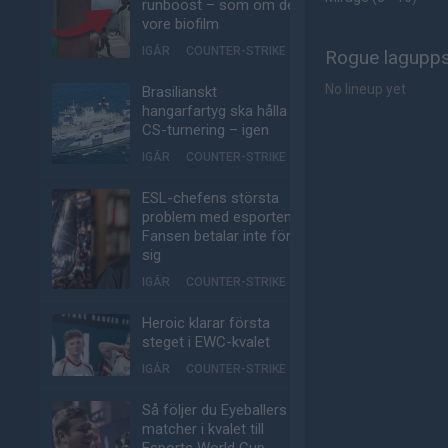
runboost – som om det
vore biofilm
IGÅR
COUNTER-STRIKE
Rogue lagupps
No lineup yet
Brasilianskt
hangarfartyg ska hålla
CS-turnering – igen
IGÅR
COUNTER-STRIKE
ESL-chefens största
problem med esporten:
Fansen betalar inte för
sig
IGÅR
COUNTER-STRIKE
Heroic klarar första
steget i EWC-kvalet
IGÅR
COUNTER-STRIKE
Så följer du Eyeballers
matcher i kvalet till