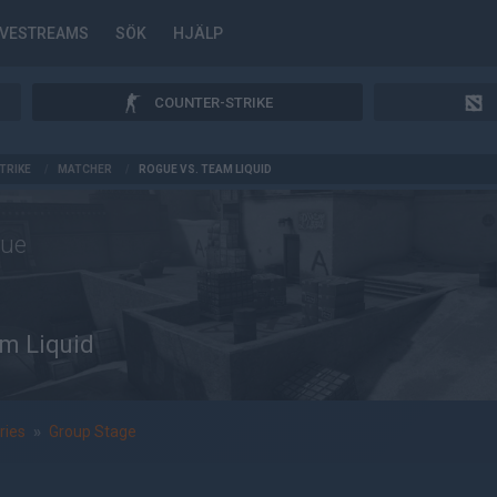
IVESTREAMS
SÖK
HJÄLP
COUNTER-STRIKE
TRIKE
/
MATCHER
/
ROGUE VS. TEAM LIQUID
ue
m Liquid
ries
»
Group Stage