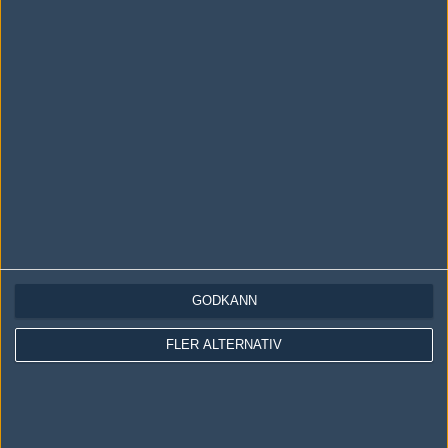
LOGGA IN
REGISTRERA DIG
Följ oss i social media
Följ oss på Facebook
Följ oss på Twitter
GODKÄNN
Följ oss på Instagram
FLER ALTERNATIV
Följ oss på Twitch
Information
Annonsering