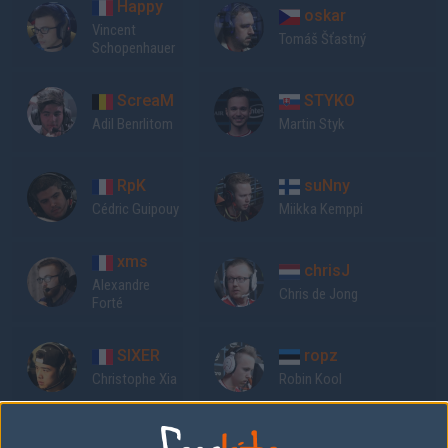
Happy
oskar
Vincent
Tomáš Šťastný
Schopenhauer
ScreaM
STYKO
Adil Benrlitom
Martin Styk
RpK
suNny
Cédric Guipouy
Miikka Kemppi
xms
chrisJ
Alexandre
Chris de Jong
Forté
SIXER
ropz
Christophe Xia
Robin Kool
Previous results for
Envy