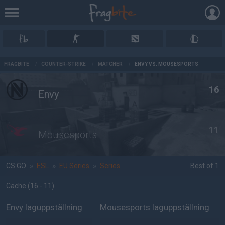
AD
FRAGBITE
/
COUNTER-STRIKE
/
MATCHER
/
ENVY VS. MOUSESPORTS
16
Envy
11
Mousesports
CS:GO
»
ESL
»
EU Series
»
Series
Best of 1
Cache
(16 - 11
)
Envy laguppställning
Mousesports laguppställning