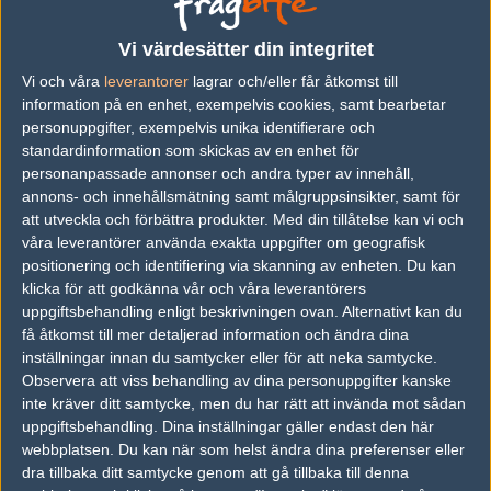
vs.
G2 Esports
16-13
Vi värdesätter din integritet
Vi och våra
leverantorer
lagrar och/eller får åtkomst till
vs.
G2 Esports
9-16
information på en enhet, exempelvis cookies, samt bearbetar
vs.
Mousesports
2-0
personuppgifter, exempelvis unika identifierare och
standardinformation som skickas av en enhet för
vs.
North
1-2
personanpassade annonser och andra typer av innehåll,
annons- och innehållsmätning samt målgruppsinsikter, samt för
vs.
Fnatic
2-0
att utveckla och förbättra produkter.
Med din tillåtelse kan vi och
vs.
Natus Vincere
16-14
våra leverantörer använda exakta uppgifter om geografisk
positionering och identifiering via skanning av enheten. Du kan
Previous results for
Mousesports
klicka för att godkänna vår och våra leverantörers
uppgiftsbehandling enligt beskrivningen ovan. Alternativt kan du
vs.
Natus Vincere
11-16
få åtkomst till mer detaljerad information och ändra dina
inställningar innan du samtycker eller för att neka samtycke.
vs.
Natus Vincere
16-12
Observera att viss behandling av dina personuppgifter kanske
inte kräver ditt samtycke, men du har rätt att invända mot sådan
vs.
Heroic
13-16
uppgiftsbehandling. Dina inställningar gäller endast den här
webbplatsen. Du kan när som helst ändra dina preferenser eller
vs.
Heroic
12-16
dra tillbaka ditt samtycke genom att gå tillbaka till denna