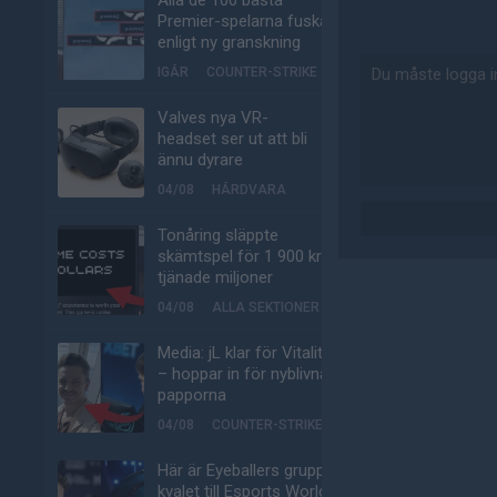
Alla de 100 bästa
Premier-spelarna fuskar
enligt ny granskning
IGÅR
COUNTER-STRIKE
Valves nya VR-
headset ser ut att bli
ännu dyrare
04/08
HÅRDVARA
Tonåring släppte
skämtspel för 1 900 kr –
tjänade miljoner
04/08
ALLA SEKTIONER
Media: jL klar för Vitality
– hoppar in för nyblivna
papporna
04/08
COUNTER-STRIKE
Här är Eyeballers grupp i
kvalet till Esports World