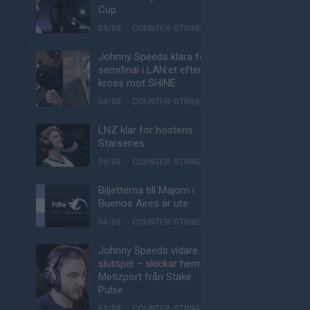
Cup
04/08
COUNTER-STRIKE
Johnny Speeds klara för
semifinal i LAN:et efter
kross mot SHiNE
04/08
COUNTER-STRIKE
LNZ klar för höstens
Starseries
04/08
COUNTER-STRIKE
Biljetterna till Majorn i
Buenos Aires är ute
04/08
COUNTER-STRIKE
Johnny Speeds vidare till
slutspel – skickar hem
Metizport från Stake
Pulse
03/08
COUNTER-STRIKE