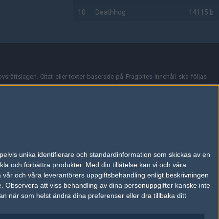
10
Deathhog
14115 b
AD
vsrättslagen. Citat eller texter baserade på Fragbites innehåll ska följas
nt och överensstämmer inte nödvändigtvis med Fragbites åsikter.
en kan du skicka iväg ett email till
vår support
.
tion så som t.ex. användarnamn. Cookies sparas även när man deltar i
pelvis unika identifierare och standardinformation som skickas av en
du stänga av cookies i din webbläsares inställningar eller välja att inte
la och förbättra produkter.
Med din tillåtelse kan vi och våra
ktronisk kommunikation som trädde i kraft 25 juli 2003.
a vår och våra leverantörers uppgiftsbehandling enligt beskrivningen
e.
Observera att viss behandling av dina personuppgifter kanske inte
 när som helst ändra dina preferenser eller dra tillbaka ditt