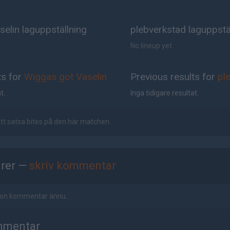
elin laguppställning
plebverkstad laguppstä
No lineup yet
ts for
Wiggas got Vaselin
Previous results for
pl
t.
Inga tidigare resultat.
 att satsa bites på den här matchen.
rer —
skriv kommentar
ågon kommentar ännu.
mmentar