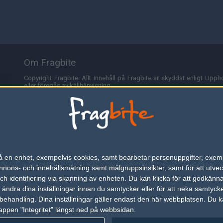
Om Fragbite
Copyright Fragbite. Allt innehåll på Fragbite är skyddat enligt Uppho
eller föregås av källhänvisning.
Alla åsikter uttryckta på Fragbite representerar varje enskild skribe
Programmering och design av
Fredric Bohlin
. För frågor rörande sajt
Cookies
Fragbite använder cookies för att spara användarspecifik informa
n på en enhet, exempelvis cookies, samt bearbetar personuppgifter, exem
omröstningar och för att föra statistik. För att slippa cookies kan 
ons- och innehållsmätning samt målgruppsinsikter, samt för att utveck
besöka Fragbite. Den här textraden finns här på grund av lagen om ele
h identifiering via skanning av enheten. Du kan klicka för att godkänn
h ändra dina inställningar innan du samtycker eller för att neka samtyck
Annonsering
behandling. Dina inställningar gäller endast den här webbplatsen. Du kan
appen "Integritet" längst ned på webbsidan.
Är du intresserad av att annonsera på Fragbite,
tryck här
.