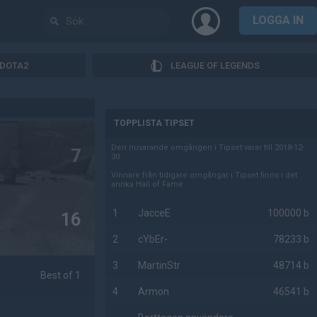
LOGGA IN
DOTA2
LEAGUE OF LEGENDS
AD
TOPPLISTA TIPSET
Den nuvarande omgången i Tipset varar till 2018-12-
7
30.
Vinnare från tidigare omgångar i Tipset finns i det
anrika Hall of Fame.
1
JacceE
100000 b
16
2
cYbEr-
78233 b
3
MartinStr
48714 b
Best of 1
4
Armon
46541 b