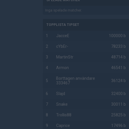
SPELADE MATCHER
Inga spelade matcher.
TOPPLISTA TIPSET
1
JacceE
100000 b
2
cYbEr-
78233 b
3
MartinStr
48714 b
4
Armon
46541 b
Borttagen användare
5
36124 b
333467
6
Slajd
32400 b
7
Snake
30011 b
8
Trollis88
25825 b
9
Caprice
17496 b