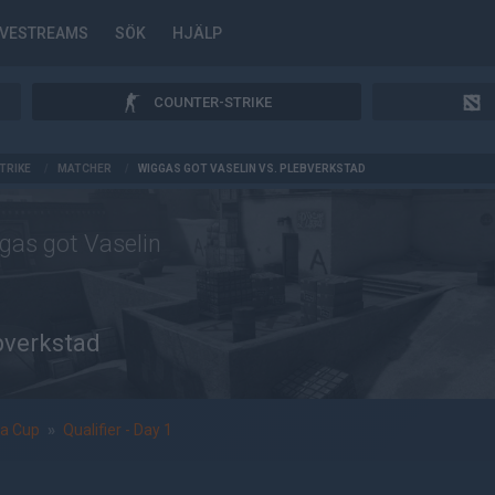
IVESTREAMS
SÖK
HJÄLP
COUNTER-STRIKE
TRIKE
/
MATCHER
/
WIGGAS GOT VASELIN VS. PLEBVERKSTAD
gas got Vaselin
bverkstad
la Cup
»
Qualifier - Day 1