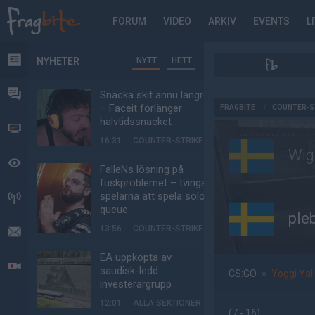
FORUM
VIDEO
ARKIV
EVENTS
L
NYHETER
NYTT
HETT
NYHETER
FORUM
Snacka skit ännu längre
AD
– Faceit förlänger
FRAGBITE
/
COUNTER-S
halvtidssnacket
VIDEO
16:31
COUNTER-STRIKE
Wig
BEVAKAT
FalleNs lösning på
fuskproblemet – tvinga
spelarna att spela solo-
HÄNDELSER
queue
ple
13:56
COUNTER-STRIKE
MEDDELANDEN
EA uppköpta av
LIVESÄNDNINGAR
saudisk-ledd
CS:GO
»
Yoggi Yal
investerargrupp
12:01
ALLA SEKTIONER
(7 - 16
)