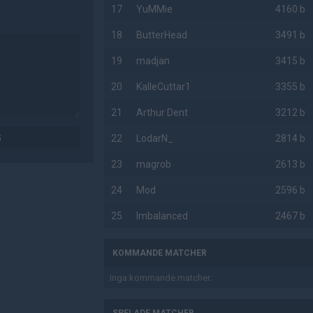
17
YuMMie
4160 b
18
ButterHead
3491 b
19
madjan
3415 b
20
KalleCuttar1
3355 b
21
Arthur Dent
3212 b
G
22
LodarN_
2814 b
23
magrob
2613 b
24
Mod
2596 b
25
Imbalanced
2467 b
KOMMANDE MATCHER
Inga kommande matcher.