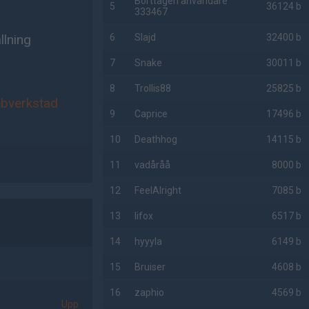
Borttagen användare
5
36124 b
333467
llning
6
Slajd
32400 b
7
Snake
30011 b
8
Trollis88
25825 b
ebverkstad
9
Caprice
17496 b
10
Deathhog
14115 b
11
vadåråå
8000 b
12
FeelAlright
7085 b
13
lifox
6517 b
14
hyyyla
6149 b
15
Bruiser
4608 b
16
zaphio
4569 b
Upp