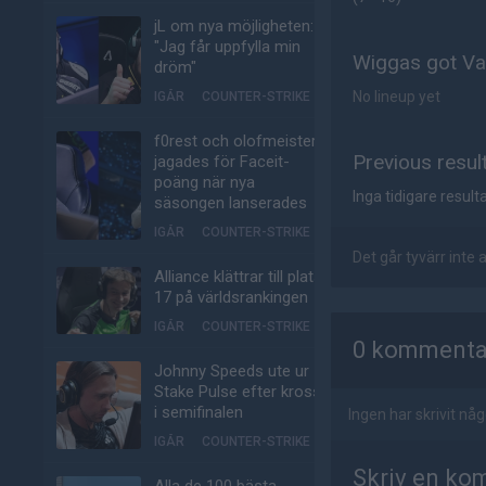
jL om nya möjligheten:
"Jag får uppfylla min
Wiggas got Vas
dröm"
No lineup yet
IGÅR
COUNTER-STRIKE
f0rest och olofmeister
Previous resul
jagades för Faceit-
poäng när nya
Inga tidigare resulta
säsongen lanserades
IGÅR
COUNTER-STRIKE
Det går tyvärr inte
Alliance klättrar till plats
17 på världsrankingen
AD
IGÅR
COUNTER-STRIKE
0 kommenta
Johnny Speeds ute ur
Stake Pulse efter kross
i semifinalen
Ingen har skrivit n
IGÅR
COUNTER-STRIKE
Skriv en ko