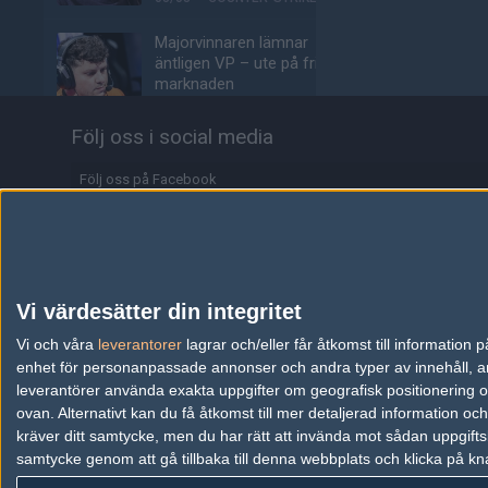
Majorvinnaren lämnar
äntligen VP – ute på fria
marknaden
03/08
COUNTER-STRIKE
Följ oss i social media
Johnny Speeds slår ut
Lilmix, möter Metizport i
Följ oss på Facebook
avgörande matchen
Följ oss på Twitter
03/08
COUNTER-STRIKE
Följ oss på Instagram
Metizport slår Johnny
Speeds i MaiL09:s
Följ oss på Twitch
Vi värdesätter din integritet
debutmatch
Information
Vi och våra
leverantorer
lagrar och/eller får åtkomst till informatio
03/08
COUNTER-STRIKE
enhet för personanpassade annonser och andra typer av innehåll, ann
Annonsering
Svenskarnas dödsgrupp
leverantörer använda exakta uppgifter om geografisk positionering oc
– idag börjar Stake Pulse
ovan. Alternativt kan du få åtkomst till mer detaljerad information oc
Copyright och Privacy Policy
för tre svensklag
kräver ditt samtycke, men du har rätt att invända mot sådan uppgifts
samtycke genom att gå tillbaka till denna webbplats och klicka på kn
Användaravtal
03/08
COUNTER-STRIKE