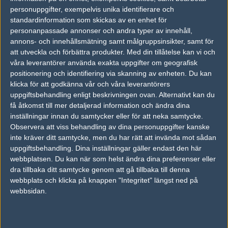
vs.
Luminosity Gaming
17-19
personuppgifter, exempelvis unika identifierare och
standardinformation som skickas av en enhet för
vs.
Complexity Gaming
16-14
personanpassade annonser och andra typer av innehåll,
annons- och innehållsmätning samt målgruppsinsikter, samt för
vs.
Complexity Gaming
6-16
att utveckla och förbättra produkter.
Med din tillåtelse kan vi och
vs.
Immortals
14-16
våra leverantörer använda exakta uppgifter om geografisk
positionering och identifiering via skanning av enheten. Du kan
vs.
Immortals
16-11
klicka för att godkänna vår och våra leverantörers
uppgiftsbehandling enligt beskrivningen ovan. Alternativt kan du
få åtkomst till mer detaljerad information och ändra dina
Tipset
inställningar innan du samtycker eller för att neka samtycke.
Du måste vara inloggad för att kunna satsa våra vackra bites på en
Observera att viss behandling av dina personuppgifter kanske
match. Har du inget konto?
Registrera dig
nu, snabbt och smärtfritt!
inte kräver ditt samtycke, men du har rätt att invända mot sådan
uppgiftsbehandling. Dina inställningar gäller endast den här
Team Liquid
Animal Squad
webbplatsen. Du kan när som helst ändra dina preferenser eller
50%
50%
dra tillbaka ditt samtycke genom att gå tillbaka till denna
webbplats och klicka på knappen "Integritet" längst ned på
webbsidan.
AD
0 kommentarer —
skriv kommentar