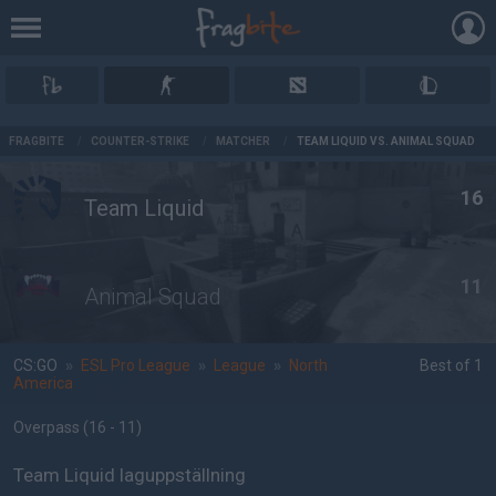
AD
FRAGBITE
/
COUNTER-STRIKE
/
MATCHER
/
TEAM LIQUID VS. ANIMAL SQUAD
16
Team Liquid
11
Animal Squad
CS:GO
»
ESL Pro League
»
League
»
North
Best of 1
America
Overpass
(16 - 11
)
Team Liquid laguppställning