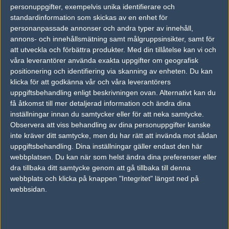
personuppgifter, exempelvis unika identifierare och
vs.
Team Spirit
12-16
standardinformation som skickas av en enhet för
personanpassade annonser och andra typer av innehåll,
vs.
ex-Dark Passage
16-10
annons- och innehållsmätning samt målgruppsinsikter, samt för
att utveckla och förbättra produkter.
Med din tillåtelse kan vi och
vs.
Flipsid3 Tactics
13-16
våra leverantörer använda exakta uppgifter om geografisk
positionering och identifiering via skanning av enheten. Du kan
vs.
Playing Ducks
22-18
klicka för att godkänna vår och våra leverantörers
uppgiftsbehandling enligt beskrivningen ovan. Alternativt kan du
Tipset
få åtkomst till mer detaljerad information och ändra dina
Du måste vara inloggad för att kunna satsa våra vackra bites på en
inställningar innan du samtycker eller för att neka samtycke.
match. Har du inget konto?
Registrera dig
nu, snabbt och smärtfritt!
Observera att viss behandling av dina personuppgifter kanske
inte kräver ditt samtycke, men du har rätt att invända mot sådan
eFuture
VeritasAequitas
uppgiftsbehandling. Dina inställningar gäller endast den här
webbplatsen. Du kan när som helst ändra dina preferenser eller
50%
50%
dra tillbaka ditt samtycke genom att gå tillbaka till denna
webbplats och klicka på knappen "Integritet" längst ned på
AD
webbsidan.
0 kommentarer —
skriv kommentar
Ingen har skrivit någon kommentar ännu.