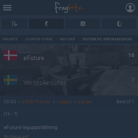
AD
FRAGBITE
/
COUNTER-STRIKE
/
MATCHER
/
EFUTURE VS. VERITASAEQUITAS
16
eFuture
7
VeritasAequitas
CS:GO
»
ESEA: Premier
»
League
»
Europe
Best of 1
(16 - 7
)
eFuture laguppställning
No lineup yet