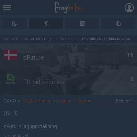
AD
FRAGBITE
/
COUNTER-STRIKE
/
MATCHER
/
EFUTURE VS. FLIPSID3 TACTICS
16
eFuture
8
Flipsid3 Tactics
CS:GO
»
ESEA: Premier
»
League
»
Europe
Best of 1
(16 - 8
)
eFuture laguppställning
No lineup yet