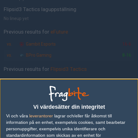
Flipsid3 Tactics laguppställning
No lineup yet
Previous results for
eFuture
vs.
Gambit Esports
16-6
vs.
BPro Gaming
8-16
Previous results for
Flipsid3 Tactics
vs.
Space Soldiers
16-12
vs.
ROYALS UK
16-6
vs.
Epsilon
1-2
Vi värdesätter din integritet
vs.
G2 Esports
2-0
Vi och våra
leverantorer
lagrar och/eller får åtkomst till
information på en enhet, exempelvis cookies, samt bearbetar
vs.
BIG
1-2
personuppgifter, exempelvis unika identifierare och
standardinformation som skickas av en enhet för
vs.
Optic Gaming
13-16