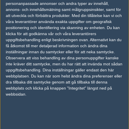
personanpassade annonser och andra typer av innehåll,
annons- och innehållsmätning samt målgruppsinsikter, samt för
Tipset
att utveckla och förbättra produkter.
Med din tillåtelse kan vi och
våra leverantörer använda exakta uppgifter om geografisk
Du måste vara inloggad för att kunna satsa våra vackra bites på en
match. Har du inget konto?
Registrera dig
nu, snabbt och smärtfritt!
positionering och identifiering via skanning av enheten. Du kan
klicka för att godkänna vår och våra leverantörers
eFuture
Flipsid3 Tactics
uppgiftsbehandling enligt beskrivningen ovan. Alternativt kan du
få åtkomst till mer detaljerad information och ändra dina
50%
50%
inställningar innan du samtycker eller för att neka samtycke.
Observera att viss behandling av dina personuppgifter kanske
inte kräver ditt samtycke, men du har rätt att invända mot sådan
AD
uppgiftsbehandling. Dina inställningar gäller endast den här
0 kommentarer —
skriv kommentar
webbplatsen. Du kan när som helst ändra dina preferenser eller
dra tillbaka ditt samtycke genom att gå tillbaka till denna
Ingen har skrivit någon kommentar ännu.
webbplats och klicka på knappen "Integritet" längst ned på
webbsidan.
Skriv en kommentar
Upp