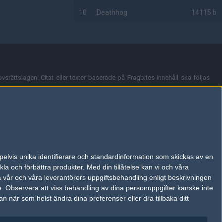
10
Deathhog
14115 b
AD
vsrättslagen. Citat eller texter baserade på Fragbites innehåll ska följas
nt och överensstämmer inte nödvändigtvis med Fragbites åsikter.
en kan du skicka iväg ett email till
vår support
.
tion så som t.ex. användarnamn. Cookies sparas även när man deltar i
pelvis unika identifierare och standardinformation som skickas av en
du stänga av cookies i din webbläsares inställningar eller välja att inte
la och förbättra produkter.
Med din tillåtelse kan vi och våra
ktronisk kommunikation som trädde i kraft 25 juli 2003.
a vår och våra leverantörers uppgiftsbehandling enligt beskrivningen
e.
Observera att viss behandling av dina personuppgifter kanske inte
 när som helst ändra dina preferenser eller dra tillbaka ditt