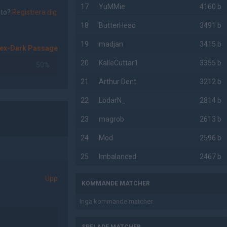
17
YuMMie
4160 b
nto?
Registrera dig
18
ButterHead
3491 b
19
madjan
3415 b
ex-Dark Passage
20
KalleCuttar1
3355 b
50%
21
Arthur Dent
3212 b
22
LodarN_
2814 b
23
magrob
2613 b
24
Mod
2596 b
25
Imbalanced
2467 b
Upp
KOMMANDE MATCHER
Inga kommande matcher.