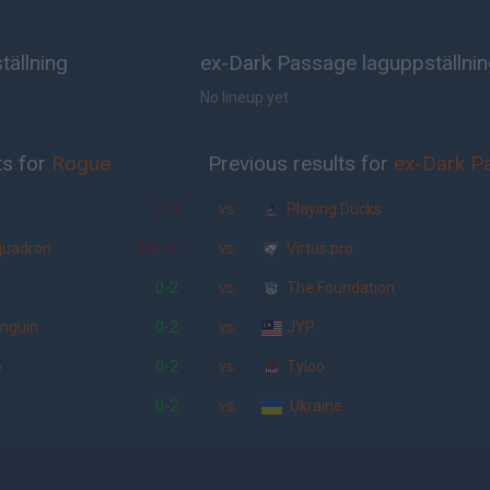
tällning
ex-Dark Passage laguppställni
No lineup yet
ts for
Rogue
Previous results for
ex-Dark P
2-0
vs.
Playing Ducks
quadron
16-14
vs.
Virtus.pro
0-2
vs.
The Foundation
nguin
0-2
vs.
JYP
o
0-2
vs.
Tyloo
0-2
vs.
.Ukraine