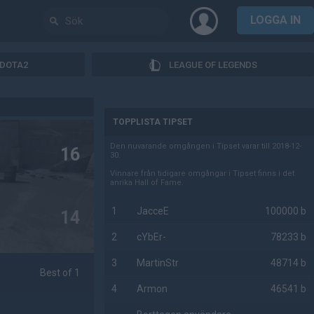
LOGGA IN
DOTA2
LEAGUE OF LEGENDS
AD
TOPPLISTA TIPSET
Den nuvarande omgången i Tipset varar till 2018-12-
16
30.
Vinnare från tidigare omgångar i Tipset finns i det
anrika Hall of Fame.
1
JacceE
100000 b
14
2
cYbEr-
78233 b
3
MartinStr
48714 b
Best of 1
4
Armon
46541 b