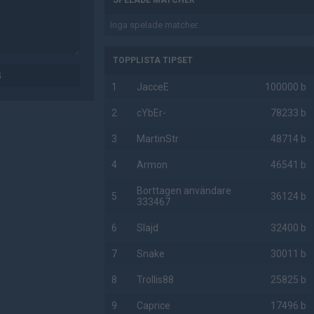
SPELADE MATCHER
Inga spelade matcher.
TOPPLISTA TIPSET
G
1
JacceE
100000 b
2
cYbEr-
78233 b
3
MartinStr
48714 b
4
Armon
46541 b
Borttagen användare
5
36124 b
333467
6
Slajd
32400 b
7
Snake
30011 b
8
Trollis88
25825 b
9
Caprice
17496 b