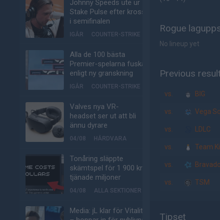
Johnny Speeds ute ur
Stake Pulse efter kross
i semifinalen
Rogue lagupps
IGÅR
COUNTER-STRIKE
No lineup yet
Alla de 100 bästa
Premier-spelarna fuskar
Previous resul
enligt ny granskning
IGÅR
COUNTER-STRIKE
vs.
BIG
Valves nya VR-
vs.
Vega S
headset ser ut att bli
ännu dyrare
vs.
LDLC
04/08
HÅRDVARA
vs.
Team Ki
Tonåring släppte
vs.
Bravad
skämtspel för 1 900 kr –
tjänade miljoner
vs.
TSM
04/08
ALLA SEKTIONER
Media: jL klar för Vitality
Tipset