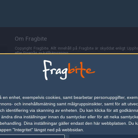
Om Fragbite
Copyright Fragbite. Allt innehåll på Fragbite är skyddat enligt Uppho
eller föregås av källhänvisning.
Alla åsikter uttryckta på Fragbite representerar varje enskild skribe
Programmering och design av
Fredric Bohlin
. För frågor rörande sajt
Cookies
Fragbite använder cookies för att spara användarspecifik informa
n på en enhet, exempelvis cookies, samt bearbetar personuppgifter, exem
omröstningar och för att föra statistik. För att slippa cookies kan 
ons- och innehållsmätning samt målgruppsinsikter, samt för att utveck
besöka Fragbite. Den här textraden finns här på grund av lagen om ele
h identifiering via skanning av enheten. Du kan klicka för att godkänn
h ändra dina inställningar innan du samtycker eller för att neka samtyck
Annonsering
behandling. Dina inställningar gäller endast den här webbplatsen. Du kan
appen "Integritet" längst ned på webbsidan.
Är du intresserad av att annonsera på Fragbite,
tryck här
.