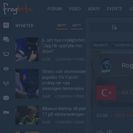
FORUM
VIDEO
ARKIV
EVENTS
L
NYHETER
NYTT
HETT
NYHETER
FORUM
jL om nya möjligheten:
AD
"Jag får uppfylla min
FRAGBITE
/
COUNTER-S
dröm"
VIDEO
IGÅR
COUNTER-STRIKE
Ro
BEVAKAT
f0rest och olofmeister
jagades för Faceit-
poäng när nya
HÄNDELSER
säsongen lanserades
ex-
IGÅR
COUNTER-STRIKE
MEDDELANDEN
Alliance klättrar till plats
LIVESÄNDNINGAR
17 på världsrankingen
CS:GO
»
ESEA: Pr
IGÅR
COUNTER-STRIKE
(16 - 14
)