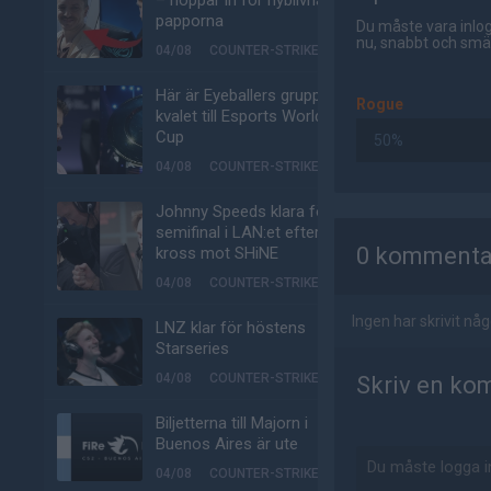
– hoppar in för nyblivna
papporna
Du måste vara inlog
nu, snabbt och smär
04/08
COUNTER-STRIKE
Här är Eyeballers grupp i
Rogue
kvalet till Esports World
Cup
50%
04/08
COUNTER-STRIKE
Johnny Speeds klara för
AD
semifinal i LAN:et efter
0 kommenta
kross mot SHiNE
04/08
COUNTER-STRIKE
Ingen har skrivit n
LNZ klar för höstens
Starseries
04/08
COUNTER-STRIKE
Skriv en ko
Biljetterna till Majorn i
Buenos Aires är ute
04/08
COUNTER-STRIKE