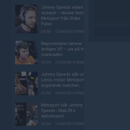
Johnny Speeds vidare till
slutspel – skickar hem
Metizport från Stake
Pulse
03/08
COUNTER-STRIKE
Majorvinnaren lämnar
äntligen VP – ute på fria
marknaden
03/08
COUNTER-STRIKE
Johnny Speeds slår ut
Lilmix, möter Metizport i
avgörande matchen
03/08
COUNTER-STRIKE
Metizport slår Johnny
Speeds i MaiL09:s
debutmatch
03/08
COUNTER-STRIKE