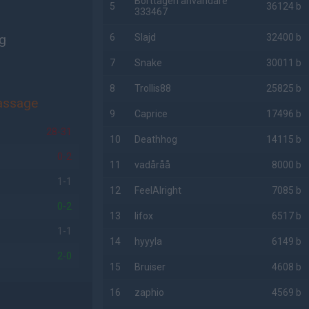
Borttagen användare
5
36124 b
333467
ng
6
Slajd
32400 b
7
Snake
30011 b
8
Trollis88
25825 b
assage
9
Caprice
17496 b
28-31
10
Deathhog
14115 b
0-2
11
vadåråå
8000 b
1-1
12
FeelAlright
7085 b
0-2
13
lifox
6517 b
1-1
14
hyyyla
6149 b
2-0
15
Bruiser
4608 b
16
zaphio
4569 b