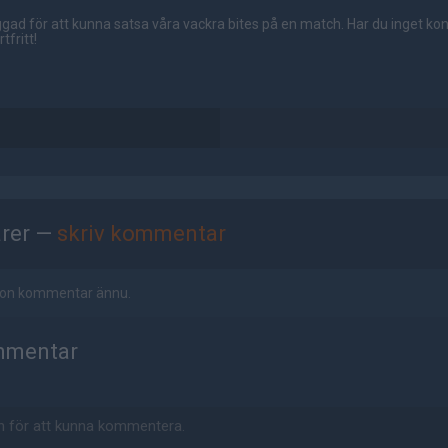
gad för att kunna satsa våra vackra bites på en match. Har du inget ko
tfritt!
rer —
skriv kommentar
ågon kommentar ännu.
mmentar