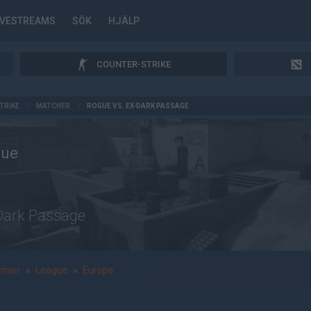
IVESTREAMS
SÖK
HJÄLP
COUNTER-STRIKE
TRIKE
/
MATCHER
/
ROGUE VS. EX-DARK PASSAGE
gue
Dark Passage
emier
»
League
»
Europe