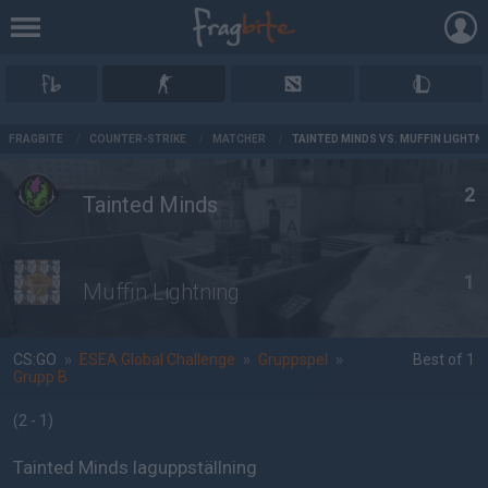
AD
FRAGBITE
/
COUNTER-STRIKE
/
MATCHER
/
TAINTED MINDS VS. MUFFIN LIGHTN
2
Tainted Minds
1
Muffin Lightning
CS:GO
»
ESEA Global Challenge
»
Gruppspel
»
Best of 1
Grupp B
(2 - 1
)
Tainted Minds laguppställning