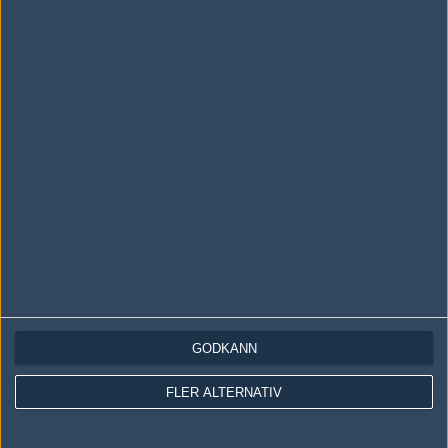
Följ oss i social media
Följ oss på Facebook
Följ oss på Twitter
Följ oss på Instagram
Följ oss på Twitch
Information
Annonsering
Copyright och Privacy Policy
Användaravtal
GODKÄNN
Kontakta
FLER ALTERNATIV
Om Fragbite