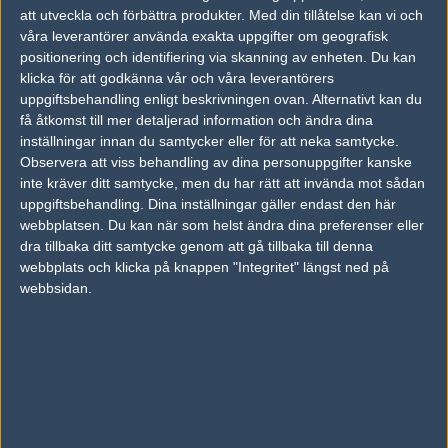
Tainted Minds
Muffin Lightning
att utveckla och förbättra produkter.
Med din tillåtelse kan vi och
våra leverantörer använda exakta uppgifter om geografisk
50%
50%
positionering och identifiering via skanning av enheten. Du kan
klicka för att godkänna vår och våra leverantörers
AD
uppgiftsbehandling enligt beskrivningen ovan. Alternativt kan du
0 kommentarer —
skriv kommentar
få åtkomst till mer detaljerad information och ändra dina
inställningar innan du samtycker eller för att neka samtycke.
Observera att viss behandling av dina personuppgifter kanske
Ingen har skrivit någon kommentar ännu.
inte kräver ditt samtycke, men du har rätt att invända mot sådan
uppgiftsbehandling. Dina inställningar gäller endast den här
Skriv en kommentar
Upp
webbplatsen. Du kan när som helst ändra dina preferenser eller
dra tillbaka ditt samtycke genom att gå tillbaka till denna
webbplats och klicka på knappen "Integritet" längst ned på
webbsidan.
LOGGA IN
REGISTRERA DIG