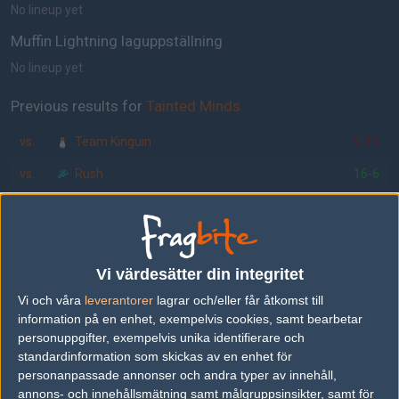
No lineup yet
Muffin Lightning laguppställning
No lineup yet
Previous results for
Tainted Minds
vs.
Team Kinguin
9-16
vs.
Rush
16-6
Previous results for
Muffin Lightning
vs.
Rush
0-2
Vi värdesätter din integritet
vs.
Team Kinguin
6-16
Vi och våra
leverantorer
lagrar och/eller får åtkomst till
information på en enhet, exempelvis cookies, samt bearbetar
Tipset
personuppgifter, exempelvis unika identifierare och
Du måste vara inloggad för att kunna satsa våra vackra bites på en
standardinformation som skickas av en enhet för
match. Har du inget konto?
Registrera dig
nu, snabbt och smärtfritt!
personanpassade annonser och andra typer av innehåll,
annons- och innehållsmätning samt målgruppsinsikter, samt för