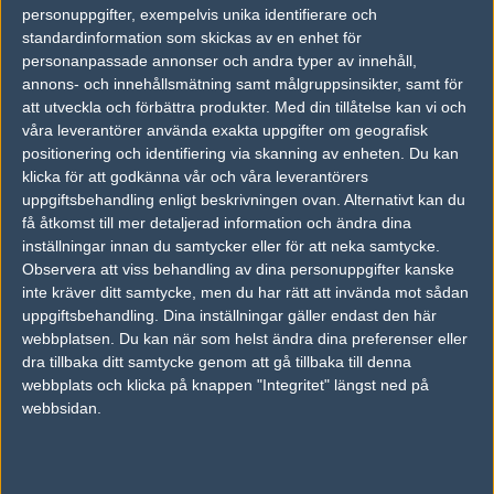
personuppgifter, exempelvis unika identifierare och
vs.
G2 Esports
16-4
standardinformation som skickas av en enhet för
personanpassade annonser och andra typer av innehåll,
vs.
Tyloo
19-17
annons- och innehållsmätning samt målgruppsinsikter, samt för
att utveckla och förbättra produkter.
Med din tillåtelse kan vi och
vs.
TSM
16-7
våra leverantörer använda exakta uppgifter om geografisk
positionering och identifiering via skanning av enheten. Du kan
vs.
TSM
12-16
klicka för att godkänna vår och våra leverantörers
uppgiftsbehandling enligt beskrivningen ovan. Alternativt kan du
Tipset
få åtkomst till mer detaljerad information och ändra dina
Du måste vara inloggad för att kunna satsa våra vackra bites på en
inställningar innan du samtycker eller för att neka samtycke.
match. Har du inget konto?
Registrera dig
nu, snabbt och smärtfritt!
Observera att viss behandling av dina personuppgifter kanske
inte kräver ditt samtycke, men du har rätt att invända mot sådan
Natus Vincere
Immortals
uppgiftsbehandling. Dina inställningar gäller endast den här
webbplatsen. Du kan när som helst ändra dina preferenser eller
50%
50%
dra tillbaka ditt samtycke genom att gå tillbaka till denna
webbplats och klicka på knappen "Integritet" längst ned på
AD
webbsidan.
0 kommentarer —
skriv kommentar
Ingen har skrivit någon kommentar ännu.