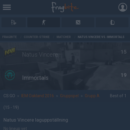
AD
FRAGBITE
/
COUNTER-STRIKE
/
MATCHER
/
NATUS VINCERE VS. IMMORTALS
15
Natus Vincere
19
Immortals
CS:GO
»
IEM Oakland 2016
»
Gruppspel
»
Grupp A
Best of 1
(15 - 19
)
Natus Vincere laguppställning
No lineup yet