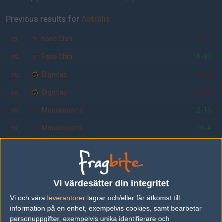
Previous results for
Astralis
vs.
Faze Clan
16-9
vs.
Faze Clan
16-13
vs.
Dignitas
16-2
vs.
Dignitas
12-16
vs.
Mousesports
12-16
vs.
Mousesports
16-4
Previous results for
Alternate Attax
vs.
Godsent
0-2
Vi värdesätter din integritet
vs.
Space Soldiers
16-14
Vi och våra
leverantorer
lagrar och/eller får åtkomst till
vs.
dd
10-16
information på en enhet, exempelvis cookies, samt bearbetar
personuppgifter, exempelvis unika identifierare och