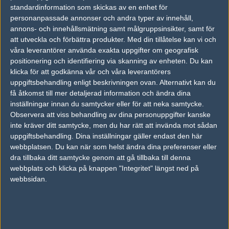
vs.
fish123
16-6
standardinformation som skickas av en enhet för
personanpassade annonser och andra typer av innehåll,
vs.
Astralis
16-12
annons- och innehållsmätning samt målgruppsinsikter, samt för
vs.
Envy
16-5
att utveckla och förbättra produkter.
Med din tillåtelse kan vi och
våra leverantörer använda exakta uppgifter om geografisk
positionering och identifiering via skanning av enheten. Du kan
Tipset
klicka för att godkänna vår och våra leverantörers
Du måste vara inloggad för att kunna satsa våra vackra bites på en
uppgiftsbehandling enligt beskrivningen ovan. Alternativt kan du
match. Har du inget konto?
Registrera dig
nu, snabbt och smärtfritt!
få åtkomst till mer detaljerad information och ändra dina
inställningar innan du samtycker eller för att neka samtycke.
Astralis
Alternate Attax
Observera att viss behandling av dina personuppgifter kanske
50%
50%
inte kräver ditt samtycke, men du har rätt att invända mot sådan
uppgiftsbehandling. Dina inställningar gäller endast den här
webbplatsen. Du kan när som helst ändra dina preferenser eller
AD
dra tillbaka ditt samtycke genom att gå tillbaka till denna
0 kommentarer —
skriv kommentar
webbplats och klicka på knappen "Integritet" längst ned på
webbsidan.
Ingen har skrivit någon kommentar ännu.
Skriv en kommentar
Upp