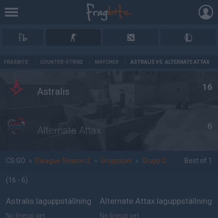
AD
FRAGBITE
/
COUNTER-STRIKE
/
MATCHER
/
ASTRALIS VS. ALTERNATE ATTAX
16
Astralis
6
Alternate Attax
CS:GO
»
Eleague Season 2
»
Gruppspel
»
Grupp C
Best of 1
(16 - 6
)
Astralis laguppställning
Alternate Attax laguppställning
No lineup yet
No lineup yet