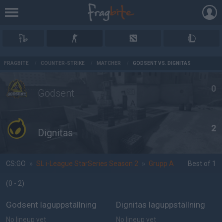
AD
FRAGBITE
/
COUNTER-STRIKE
/
MATCHER
/
GODSENT VS. DIGNITAS
0
Godsent
2
Dignitas
CS:GO
»
SL i-League StarSeries Season 2
»
Grupp A
Best of 1
(0 - 2
)
Godsent laguppställning
Dignitas laguppställning
No lineup yet
No lineup yet