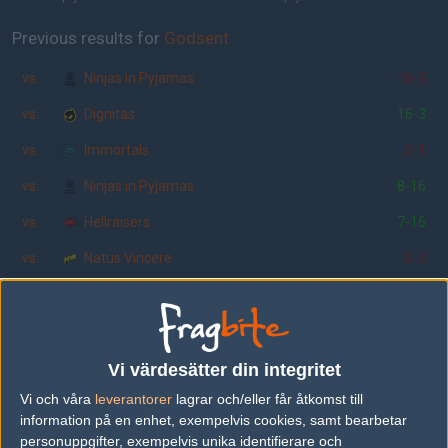
Previous results for
Godsent
vs.
Ninjas in Pyjamas
16-5
vs.
Dignitas
16-3
vs.
Immortals
2-1
vs.
Ninjas in Pyjamas
8-16
vs.
Hellraisers
7-16
vs.
Natus Vincere
0-2
Previous results for
Dignitas
vs.
Hellraisers
10-16
Vi värdesätter din integritet
vs.
Godsent
16-3
Vi och våra
leverantorer
lagrar och/eller får åtkomst till
vs.
Virtus.pro
7-16
information på en enhet, exempelvis cookies, samt bearbetar
personuppgifter, exempelvis unika identifierare och