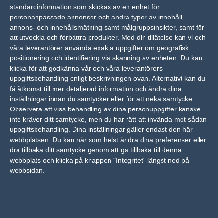
vs.
Virtus.pro
7-16
standardinformation som skickas av en enhet för
personanpassade annonser och andra typer av innehåll,
vs.
Flipsid3 Tactics
16-5
annons- och innehållsmätning samt målgruppsinsikter, samt för
vs.
Flipsid3 Tactics
9-16
att utveckla och förbättra produkter.
Med din tillåtelse kan vi och
våra leverantörer använda exakta uppgifter om geografisk
positionering och identifiering via skanning av enheten. Du kan
Tipset
klicka för att godkänna vår och våra leverantörers
Du måste vara inloggad för att kunna satsa våra vackra bites på en
uppgiftsbehandling enligt beskrivningen ovan. Alternativt kan du
match. Har du inget konto?
Registrera dig
nu, snabbt och smärtfritt!
få åtkomst till mer detaljerad information och ändra dina
inställningar innan du samtycker eller för att neka samtycke.
Godsent
Dignitas
Observera att viss behandling av dina personuppgifter kanske
60%
40%
inte kräver ditt samtycke, men du har rätt att invända mot sådan
uppgiftsbehandling. Dina inställningar gäller endast den här
webbplatsen. Du kan när som helst ändra dina preferenser eller
AD
dra tillbaka ditt samtycke genom att gå tillbaka till denna
0 kommentarer —
skriv kommentar
webbplats och klicka på knappen "Integritet" längst ned på
webbsidan.
Ingen har skrivit någon kommentar ännu.
Skriv en kommentar
Upp