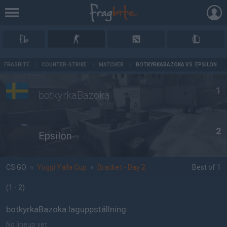
AD
FRAGBITE
/
COUNTER-STRIKE
/
MATCHER
/
BOTKYRKABAZOKA VS. EPSILON
1
botkyrkaBazoka
2
Epsilon
CS:GO
»
Yoggi Yalla Cup
»
Bracket - Day 2
Best of 1
(1 - 2
)
botkyrkaBazoka laguppställning
No lineup yet