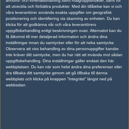
annons- och innehållsmätning samt målgruppsinsikter, samt för
att utveckla och förbättra produkter.
Med din tillåtelse kan vi och
vs.
Remind
0-0
våra leverantörer använda exakta uppgifter om geografisk
positionering och identifiering via skanning av enheten. Du kan
Det går tyvärr inte att satsa bites på den här matchen.
klicka för att godkänna vår och våra leverantörers
uppgiftsbehandling enligt beskrivningen ovan. Alternativt kan du
AD
få åtkomst till mer detaljerad information och ändra dina
0 kommentarer —
skriv kommentar
inställningar innan du samtycker eller för att neka samtycke.
Observera att viss behandling av dina personuppgifter kanske
inte kräver ditt samtycke, men du har rätt att invända mot sådan
Ingen har skrivit någon kommentar ännu.
uppgiftsbehandling. Dina inställningar gäller endast den här
webbplatsen. Du kan när som helst ändra dina preferenser eller
Skriv en kommentar
Upp
dra tillbaka ditt samtycke genom att gå tillbaka till denna
webbplats och klicka på knappen "Integritet" längst ned på
webbsidan.
LOGGA IN
REGISTRERA DIG