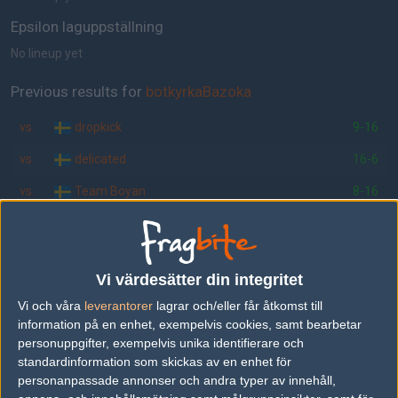
Epsilon laguppställning
No lineup yet
Previous results for
botkyrkaBazoka
vs.
dropkick
9-16
vs.
delicated
16-6
vs.
Team Boyan
8-16
vs.
Fem Nöjda Män
16-7
Previous results for
Epsilon
Vi värdesätter din integritet
vs.
YoloLife
6-16
Vi och våra
leverantorer
lagrar och/eller får åtkomst till
information på en enhet, exempelvis cookies, samt bearbetar
vs.
RainbowKittenWarriors
5-16
personuppgifter, exempelvis unika identifierare och
standardinformation som skickas av en enhet för
vs.
Horse-Power
16-5
personanpassade annonser och andra typer av innehåll,
vs.
Alpha Gaming
16-6