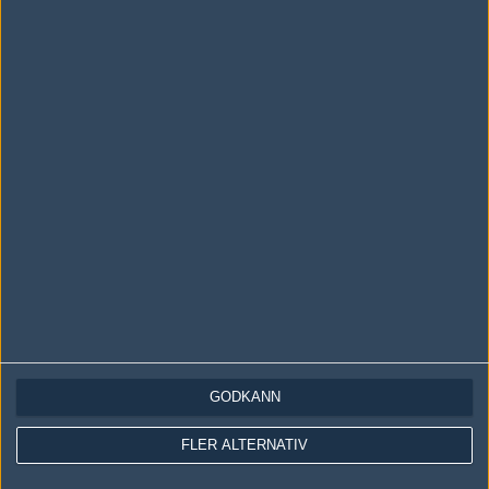
Följ oss i social media
Följ oss på Facebook
Följ oss på Twitter
Följ oss på Instagram
Följ oss på Twitch
Information
Annonsering
Copyright och Privacy Policy
Användaravtal
GODKÄNN
Kontakta
FLER ALTERNATIV