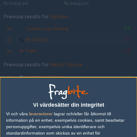
No lineup yet
No lineup yet
Previous results for
Astralis
vs.
Counter Logic Gaming
2-0
vs.
SK Gaming
2-1
vs.
Fnatic
2-0
Previous results for
Natus Vincere
vs.
Luminosity Gaming
2-0
vs.
TSM
0-2
vs.
Team Liquid
2-0
Vi värdesätter din integritet
vs.
Luminosity Gaming
2-0
Vi och våra
leverantorer
lagrar och/eller får åtkomst till
information på en enhet, exempelvis cookies, samt bearbetar
vs.
Titan
1-2
personuppgifter, exempelvis unika identifierare och
vs.
Mousesports
0-2
standardinformation som skickas av en enhet för