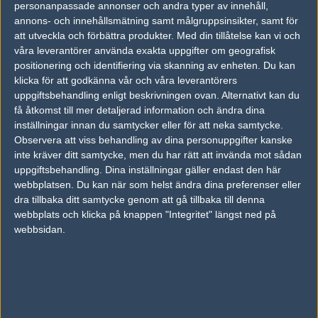
personanpassade annonser och andra typer av innehåll,
annons- och innehållsmätning samt målgruppsinsikter, samt för
Tipset
att utveckla och förbättra produkter.
Med din tillåtelse kan vi och
Du måste vara inloggad för att kunna satsa våra vackra bites på en
våra leverantörer använda exakta uppgifter om geografisk
match. Har du inget konto?
Registrera dig
nu, snabbt och smärtfritt!
positionering och identifiering via skanning av enheten. Du kan
klicka för att godkänna vår och våra leverantörers
Astralis
Natus Vincere
uppgiftsbehandling enligt beskrivningen ovan. Alternativt kan du
31%
69%
få åtkomst till mer detaljerad information och ändra dina
inställningar innan du samtycker eller för att neka samtycke.
Observera att viss behandling av dina personuppgifter kanske
AD
inte kräver ditt samtycke, men du har rätt att invända mot sådan
0 kommentarer —
skriv kommentar
uppgiftsbehandling. Dina inställningar gäller endast den här
webbplatsen. Du kan när som helst ändra dina preferenser eller
dra tillbaka ditt samtycke genom att gå tillbaka till denna
Ingen har skrivit någon kommentar ännu.
webbplats och klicka på knappen "Integritet" längst ned på
webbsidan.
Skriv en kommentar
Upp