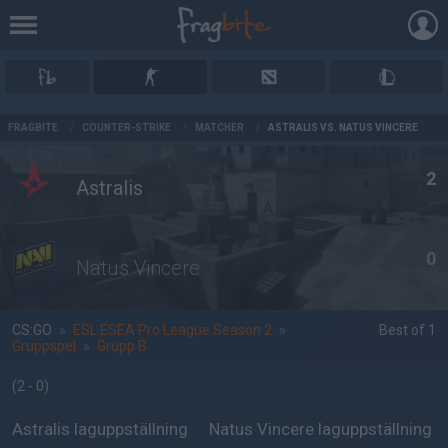
AD
FRAGBITE
/
COUNTER-STRIKE
/
MATCHER
/
ASTRALIS VS. NATUS VINCERE
2
Astralis
0
Natus Vincere
CS:GO
»
ESL ESEA Pro League Season 2
»
Best of 1
Gruppspel
»
Grupp B
(2 - 0
)
Astralis laguppställning
Natus Vincere laguppställning