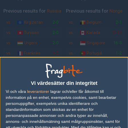
Previous results for
Russia
Previous results for
Norge
vs.
Kirgizistan
2-0
vs.
Belgium
2-1
vs.
Tunisien
2-0
vs.
Kanada
10-16
vs.
Ungern
2-0
vs.
Singapore
16-3
vs.
Frankrike
0-2
vs.
Portugal
1-2
vs.
.Ukraine
2-0
vs.
Sverige
2-1
vs.
Danmark
1-2
vs.
Belgium
16-10
Vi värdesätter din integritet
Tipset
Vi och våra
leverantorer
lagrar och/eller får åtkomst till
Du måste vara inloggad för att kunna satsa våra vackra bites på en
information på en enhet, exempelvis cookies, samt bearbetar
match. Har du inget konto?
Registrera dig
nu, snabbt och smärtfritt!
personuppgifter, exempelvis unika identifierare och
standardinformation som skickas av en enhet för
Russia
Norge
personanpassade annonser och andra typer av innehåll,
annons- och innehållsmätning samt målgruppsinsikter, samt för
39%
61%
att utveckla och förbättra produkter.
Med din tillåtelse kan vi och