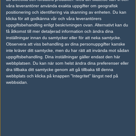
våra leverantörer använda exakta uppgifter om geografisk
AD
positionering och identifiering via skanning av enheten. Du kan
0 kommentarer —
skriv kommentar
klicka för att godkänna vår och våra leverantörers
uppgiftsbehandling enligt beskrivningen ovan. Alternativt kan du
få åtkomst till mer detaljerad information och ändra dina
Ingen har skrivit någon kommentar ännu.
inställningar innan du samtycker eller för att neka samtycke.
Observera att viss behandling av dina personuppgifter kanske
Skriv en kommentar
Upp
inte kräver ditt samtycke, men du har rätt att invända mot sådan
uppgiftsbehandling. Dina inställningar gäller endast den här
webbplatsen. Du kan när som helst ändra dina preferenser eller
dra tillbaka ditt samtycke genom att gå tillbaka till denna
webbplats och klicka på knappen "Integritet" längst ned på
webbsidan.
LOGGA IN
REGISTRERA DIG
Följ oss i social media