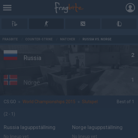
AD
FRAGBITE
/
COUNTER-STRIKE
/
MATCHER
/
RUSSIA VS. NORGE
2
Russia
1
Norge
CS:GO
»
World Championships 2015
»
Slutspel
Best of 1
(2 - 1
)
Russia laguppställning
Norge laguppställning
No lineup yet
No lineup yet