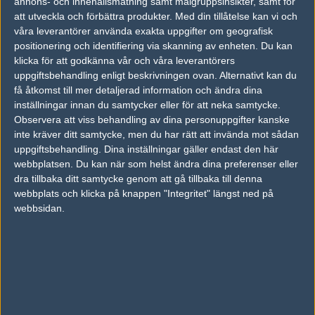
annons- och innehållsmätning samt målgruppsinsikter, samt för
att utveckla och förbättra produkter.
Med din tillåtelse kan vi och
myXMG
ESG!
våra leverantörer använda exakta uppgifter om geografisk
50%
50%
positionering och identifiering via skanning av enheten. Du kan
klicka för att godkänna vår och våra leverantörers
uppgiftsbehandling enligt beskrivningen ovan. Alternativt kan du
AD
få åtkomst till mer detaljerad information och ändra dina
0 kommentarer —
skriv kommentar
inställningar innan du samtycker eller för att neka samtycke.
Observera att viss behandling av dina personuppgifter kanske
inte kräver ditt samtycke, men du har rätt att invända mot sådan
Ingen har skrivit någon kommentar ännu.
uppgiftsbehandling. Dina inställningar gäller endast den här
webbplatsen. Du kan när som helst ändra dina preferenser eller
Skriv en kommentar
Upp
dra tillbaka ditt samtycke genom att gå tillbaka till denna
webbplats och klicka på knappen "Integritet" längst ned på
webbsidan.
LOGGA IN
REGISTRERA DIG