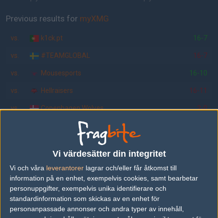
Previous results for
myXMG
vs.
k1ck.pt
16-7
vs.
#TEAMGLOBAL
16-7
vs.
Mousesports
16-10
vs.
Hellraisers
16-11
vs.
Copenhagen Wolves
2-0
vs.
3DMAX
1-2
Previous results for
ESG!
Vi värdesätter din integritet
vs.
ENCE Esports
26-23
Vi och våra
leverantorer
lagrar och/eller får åtkomst till
information på en enhet, exempelvis cookies, samt bearbetar
personuppgifter, exempelvis unika identifierare och
Tipset
standardinformation som skickas av en enhet för
Du måste vara inloggad för att kunna satsa våra vackra bites på en
personanpassade annonser och andra typer av innehåll,
match. Har du inget konto?
Registrera dig
nu, snabbt och smärtfritt!