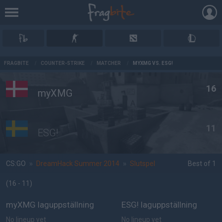
AD
FRAGBITE
/
COUNTER-STRIKE
/
MATCHER
/
MYXMG VS. ESG!
16
myXMG
11
ESG!
CS:GO
»
DreamHack Summer 2014
»
Slutspel
Best of 1
(16 - 11
)
myXMG laguppställning
ESG! laguppställning
No lineup yet
No lineup yet