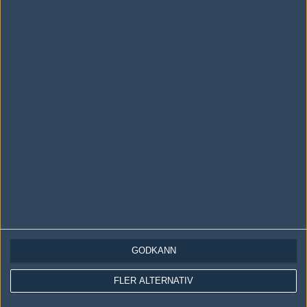
Följ oss i social media
Följ oss på Facebook
Följ oss på Twitter
Följ oss på Instagram
Följ oss på Twitch
Information
Annonsering
Copyright och Privacy Policy
Användaravtal
GODKÄNN
Kontakta
FLER ALTERNATIV