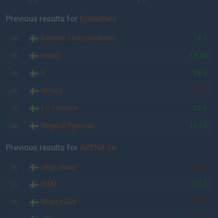
Previous results for
Eyeballers
vs.
Sweden Team Madness
13-2
vs.
loserz
13-10
vs.
S
13-3
vs.
denied
7-13
vs.
f.d. Fastlane
13-0
vs.
Ninjas in Pyjamas
11-16
Previous results for
ARENA.se
vs.
deep-inside
12-17
vs.
XiSM
17-2
vs.
Wicked Sick
11-17