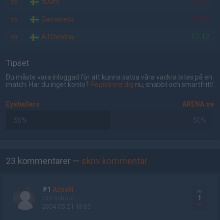
vs.
d00m
13-17
vs.
Gameness
17-12
vs.
AllTheWay
17-12
Tipset
Du måste vara inloggad för att kunna satsa våra vackra bites på en
match. Har du inget konto?
Registrera dig
nu, snabbt och smärtfritt!
Eyeballers
ARENA.se
50%
50%
AD
23 kommentarer —
skriv kommentar
#1
AzzeN
1
Old School
2004-05-21 13:35