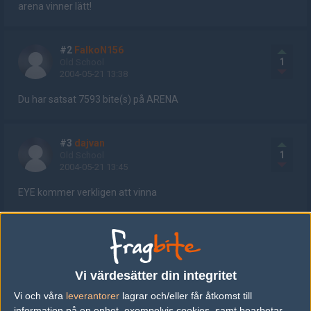
arena vinner lätt!
#2
FalkoN156
1
Old School
2004-05-21 13:38
Du har satsat 7593 bite(s) på ARENA
#3
dajvan
1
Old School
2004-05-21 13:45
EYE kommer verkligen att vinna
#4
kimack
1
Old School
2004-05-21 13:49
Vi värdesätter din integritet
ingen matchrad på RZ? :(
Vi och våra
leverantorer
lagrar och/eller får åtkomst till
information på en enhet, exempelvis cookies, samt bearbetar