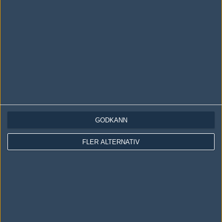
1
Old School
2004-05-21 14:56
500 bites på arena GOGO
#19
FiskREnS
1
Old School
2004-05-21 15:28
vad är det för kelligt med hltv:n? allt stannade och det står
"game pending" Kellerman live asså..
GODKÄNN
#20
Ljungen
FLER ALTERNATIV
1
Old School
2004-05-21 15:44
äääägda dom blev : )
#21
rilleman
1
Old School