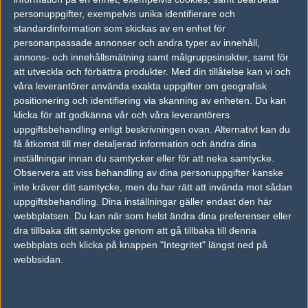
personuppgifter, exempelvis unika identifierare och
#5
impUlse
standardinformation som skickas av en enhet för
1
Old School
2004-05-21 13:52
personanpassade annonser och andra typer av innehåll,
annons- och innehållsmätning samt målgruppsinsikter, samt för
EYE
att utveckla och förbättra produkter.
Med din tillåtelse kan vi och
våra leverantörer använda exakta uppgifter om geografisk
positionering och identifiering via skanning av enheten. Du kan
#6
adlerz0ri__ ♥
klicka för att godkänna vår och våra leverantörers
1
Old School
uppgiftsbehandling enligt beskrivningen ovan. Alternativt kan du
2004-05-21 13:52
få åtkomst till mer detaljerad information och ändra dina
inställningar innan du samtycker eller för att neka samtycke.
Du har satsat 1607 bite(s) på EYE!
Observera att viss behandling av dina personuppgifter kanske
inte kräver ditt samtycke, men du har rätt att invända mot sådan
uppgiftsbehandling. Dina inställningar gäller endast den här
#7
adlerz0ri__ ♥
1
Old School
webbplatsen. Du kan när som helst ändra dina preferenser eller
2004-05-21 13:59
dra tillbaka ditt samtycke genom att gå tillbaka till denna
webbplats och klicka på knappen "Integritet" längst ned på
Vart stod HLTV ip? :S
webbsidan.
#8
Rikz
1
Old School