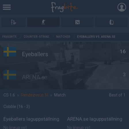
AD
FRAGBITE
/
COUNTER-STRIKE
/
MATCHER
/
EYEBALLERS VS. ARENA.SE
16
Eyeballers
3
ARENA.se
CS 1.6
»
Rendezvous XI
»
Match
Best of 1
Cobble
(16 - 3
)
Eyeballers laguppställning
ARENA.se laguppställning
No lineup yet
No lineup yet