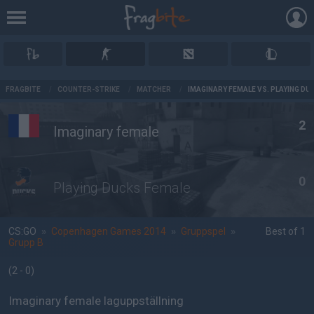
AD
FRAGBITE
/
COUNTER-STRIKE
/
MATCHER
/
IMAGINARY FEMALE VS. PLAYING DU
2
Imaginary female
0
Playing Ducks Female
CS:GO
»
Copenhagen Games 2014
»
Gruppspel
»
Best of 1
Grupp B
(2 - 0
)
Imaginary female laguppställning