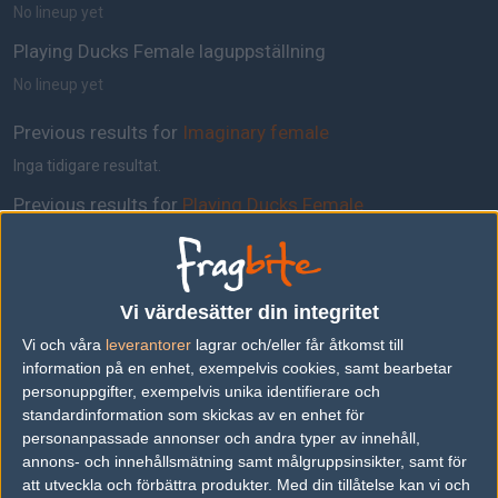
No lineup yet
Playing Ducks Female laguppställning
No lineup yet
Previous results for
Imaginary female
Inga tidigare resultat.
Previous results for
Playing Ducks Female
vs.
eSport-Engine
2-1
Tipset
Vi värdesätter din integritet
Du måste vara inloggad för att kunna satsa våra vackra bites på en
Vi och våra
leverantorer
lagrar och/eller får åtkomst till
match. Har du inget konto?
Registrera dig
nu, snabbt och smärtfritt!
information på en enhet, exempelvis cookies, samt bearbetar
personuppgifter, exempelvis unika identifierare och
Imaginary female
Playing Ducks Female
standardinformation som skickas av en enhet för
personanpassade annonser och andra typer av innehåll,
50%
50%
annons- och innehållsmätning samt målgruppsinsikter, samt för
att utveckla och förbättra produkter.
Med din tillåtelse kan vi och