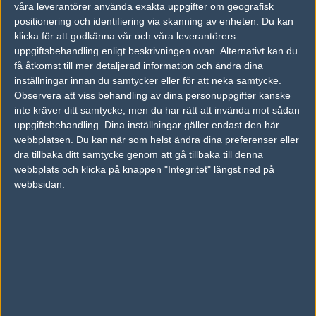
AD
våra leverantörer använda exakta uppgifter om geografisk
0 kommentarer —
skriv kommentar
positionering och identifiering via skanning av enheten. Du kan
klicka för att godkänna vår och våra leverantörers
uppgiftsbehandling enligt beskrivningen ovan. Alternativt kan du
Ingen har skrivit någon kommentar ännu.
få åtkomst till mer detaljerad information och ändra dina
inställningar innan du samtycker eller för att neka samtycke.
Skriv en kommentar
Upp
Observera att viss behandling av dina personuppgifter kanske
inte kräver ditt samtycke, men du har rätt att invända mot sådan
uppgiftsbehandling. Dina inställningar gäller endast den här
webbplatsen. Du kan när som helst ändra dina preferenser eller
dra tillbaka ditt samtycke genom att gå tillbaka till denna
webbplats och klicka på knappen "Integritet" längst ned på
webbsidan.
LOGGA IN
REGISTRERA DIG
Följ oss i social media
Följ oss på Facebook