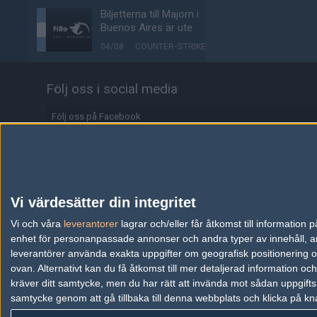
Biljetterna till Majorn i
Buenos Aires är ute
04/08
COUNTER-STRIKE
Johnny Speeds vidare till
Följ oss i social media
slutspel – skickar hem
Metizport från Stake
Pulse
Följ oss på Facebook
03/08
COUNTER-STRIKE
Följ oss på Twitter
Majorvinnaren lämnar
Följ oss på Instagram
äntligen VP – ute på fria
marknaden
Följ oss på Twitch
Vi värdesätter din integritet
03/08
COUNTER-STRIKE
Information
Vi och våra
leverantorer
lagrar och/eller får åtkomst till informatio
enhet för personanpassade annonser och andra typer av innehåll, ann
Johnny Speeds slår ut
Annonsering
Lilmix, möter Metizport i
leverantörer använda exakta uppgifter om geografisk positionering oc
avgörande matchen
ovan. Alternativt kan du få åtkomst till mer detaljerad information oc
Copyright och Privacy Policy
kräver ditt samtycke, men du har rätt att invända mot sådan uppgifts
03/08
COUNTER-STRIKE
samtycke genom att gå tillbaka till denna webbplats och klicka på kn
Användaravtal
Metizport slår Johnny