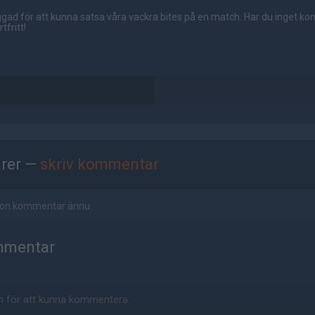
gad för att kunna satsa våra vackra bites på en match. Har du inget ko
tfritt!
rer —
skriv kommentar
ågon kommentar ännu.
mmentar