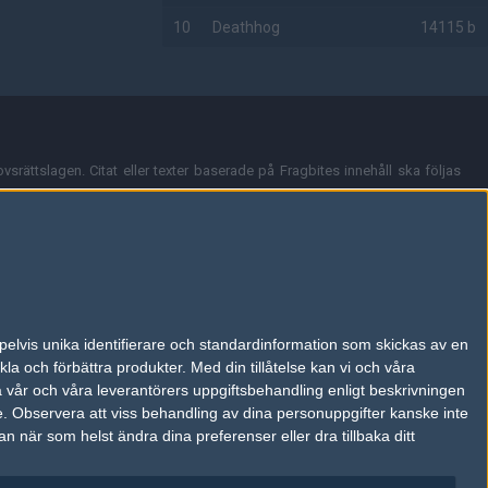
10
Deathhog
14115 b
AD
vsrättslagen. Citat eller texter baserade på Fragbites innehåll ska följas
nt och överensstämmer inte nödvändigtvis med Fragbites åsikter.
en kan du skicka iväg ett email till
vår support
.
tion så som t.ex. användarnamn. Cookies sparas även när man deltar i
pelvis unika identifierare och standardinformation som skickas av en
du stänga av cookies i din webbläsares inställningar eller välja att inte
la och förbättra produkter.
Med din tillåtelse kan vi och våra
ktronisk kommunikation som trädde i kraft 25 juli 2003.
a vår och våra leverantörers uppgiftsbehandling enligt beskrivningen
e.
Observera att viss behandling av dina personuppgifter kanske inte
 när som helst ändra dina preferenser eller dra tillbaka ditt