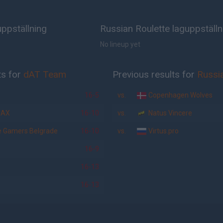
ppställning
Russian Roulette laguppställn
No lineup yet
ts for
dAT Team
Previous results for
Russi
16-5
vs.
Copenhagen Wolves
MAX
16-10
vs.
Natus Vincere
 Gamers Belgrade
16-10
vs.
Virtus.pro
16-9
16-13
16-13