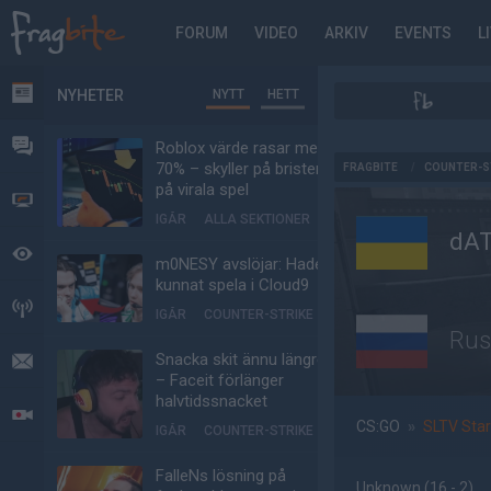
FORUM
VIDEO
ARKIV
EVENTS
L
NYHETER
NYTT
HETT
NYHETER
FORUM
Roblox värde rasar med
AD
70% – skyller på bristen
FRAGBITE
/
COUNTER-S
på virala spel
VIDEO
IGÅR
ALLA SEKTIONER
dA
BEVAKAT
m0NESY avslöjar: Hade
kunnat spela i Cloud9
HÄNDELSER
IGÅR
COUNTER-STRIKE
Rus
Snacka skit ännu längre
MEDDELANDEN
– Faceit förlänger
halvtidssnacket
LIVESÄNDNINGAR
CS:GO
»
SLTV Star
IGÅR
COUNTER-STRIKE
FalleNs lösning på
Unknown
(16 - 2
)