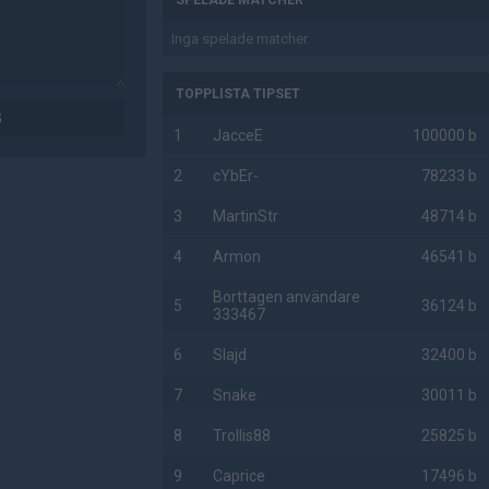
SPELADE MATCHER
Inga spelade matcher.
TOPPLISTA TIPSET
G
1
JacceE
100000 b
2
cYbEr-
78233 b
3
MartinStr
48714 b
4
Armon
46541 b
Borttagen användare
5
36124 b
333467
6
Slajd
32400 b
7
Snake
30011 b
8
Trollis88
25825 b
9
Caprice
17496 b