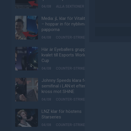
04/08
ALLA SEKTIONER
Media: jL klar för Vitality
– hoppar in för nyblivna
papporna
04/08
COUNTER-STRIKE
Här är Eyeballers grupp i
kvalet till Esports World
Cup
04/08
COUNTER-STRIKE
Johnny Speeds klara för
semifinal i LAN:et efter
kross mot SHiNE
04/08
COUNTER-STRIKE
LNZ klar för höstens
Starseries
04/08
COUNTER-STRIKE