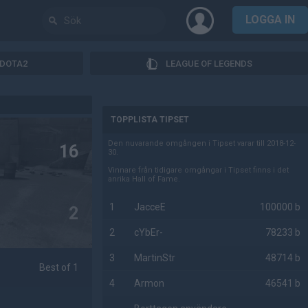
LOGGA IN
DOTA2
LEAGUE OF LEGENDS
AD
TOPPLISTA TIPSET
Den nuvarande omgången i Tipset varar till 2018-12-
16
30.
Vinnare från tidigare omgångar i Tipset finns i det
anrika Hall of Fame.
1
JacceE
100000 b
2
2
cYbEr-
78233 b
3
MartinStr
48714 b
Best of 1
4
Armon
46541 b