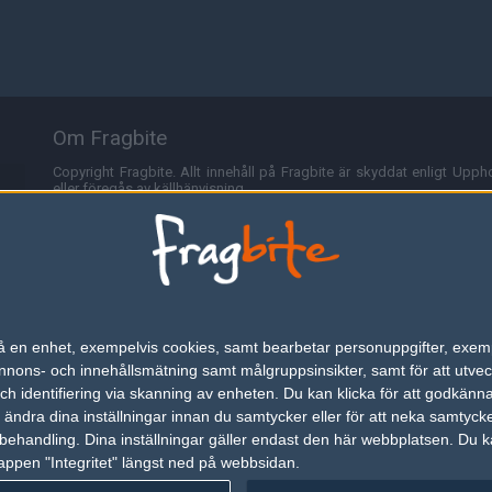
Om Fragbite
Copyright Fragbite. Allt innehåll på Fragbite är skyddat enligt Uppho
eller föregås av källhänvisning.
Alla åsikter uttryckta på Fragbite representerar varje enskild skribe
Programmering och design av
Fredric Bohlin
. För frågor rörande sajt
Cookies
Fragbite använder cookies för att spara användarspecifik informa
n på en enhet, exempelvis cookies, samt bearbetar personuppgifter, exem
omröstningar och för att föra statistik. För att slippa cookies kan 
ons- och innehållsmätning samt målgruppsinsikter, samt för att utveck
besöka Fragbite. Den här textraden finns här på grund av lagen om ele
h identifiering via skanning av enheten. Du kan klicka för att godkänn
h ändra dina inställningar innan du samtycker eller för att neka samtyck
Annonsering
behandling. Dina inställningar gäller endast den här webbplatsen. Du kan
appen "Integritet" längst ned på webbsidan.
Är du intresserad av att annonsera på Fragbite,
tryck här
.