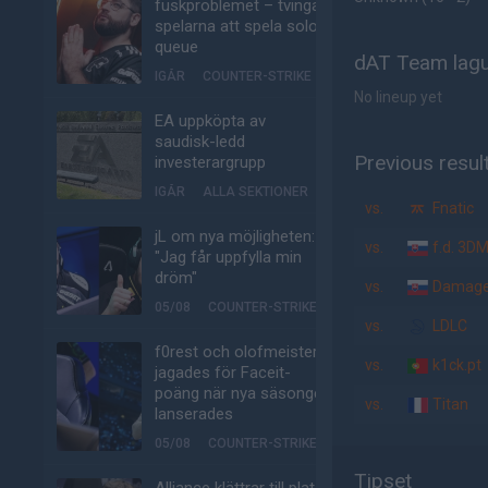
fuskproblemet – tvinga
spelarna att spela solo-
queue
dAT Team lagu
IGÅR
COUNTER-STRIKE
No lineup yet
EA uppköpta av
saudisk-ledd
Previous resul
investerargrupp
IGÅR
ALLA SEKTIONER
vs.
Fnatic
jL om nya möjligheten:
vs.
f.d. 3D
"Jag får uppfylla min
dröm"
vs.
Damage
05/08
COUNTER-STRIKE
vs.
LDLC
f0rest och olofmeister
vs.
k1ck.pt
jagades för Faceit-
poäng när nya säsongen
vs.
Titan
lanserades
05/08
COUNTER-STRIKE
Tipset