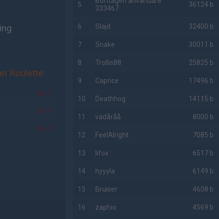
Borttagen användare
5
36124 b
333467
ing
6
Slajd
32400 b
7
Snake
30011 b
8
Trollis88
25825 b
an Roulette
9
Caprice
17496 b
16-1
10
Deathhog
14115 b
16-7
11
vadåråå
8000 b
16-7
12
FeelAlright
7085 b
13
lifox
6517 b
14
hyyyla
6149 b
15
Bruiser
4608 b
16
zaphio
4569 b