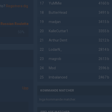
17
YuMMie
4160 b
nto?
Registrera dig
18
ButterHead
3491 b
19
madjan
3415 b
Russian Roulette
20
KalleCuttar1
3355 b
50%
21
Arthur Dent
3212 b
22
LodarN_
2814 b
23
magrob
2613 b
24
Mod
2596 b
25
Imbalanced
2467 b
Upp
KOMMANDE MATCHER
Inga kommande matcher.