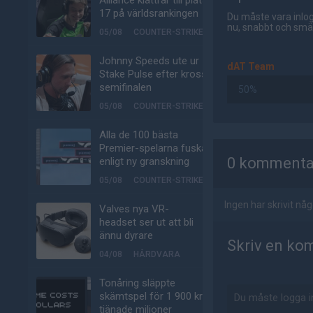
Alliance klättrar till plats
17 på världsrankingen
Du måste vara inlog
nu, snabbt och smär
05/08
COUNTER-STRIKE
Johnny Speeds ute ur
dAT Team
Stake Pulse efter kross i
semifinalen
50%
05/08
COUNTER-STRIKE
Alla de 100 bästa
AD
Premier-spelarna fuskar
0 kommenta
enligt ny granskning
05/08
COUNTER-STRIKE
Ingen har skrivit n
Valves nya VR-
headset ser ut att bli
ännu dyrare
Skriv en ko
04/08
HÅRDVARA
Tonåring släppte
skämtspel för 1 900 kr –
tjänade miljoner