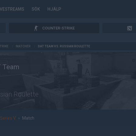
IVESTREAMS
SÖK
HJÄLP
COUNTER-STRIKE
TRIKE
/
MATCHER
/
DAT TEAM VS. RUSSIAN ROULETTE
T Team
sian Roulette
Series V
»
Match