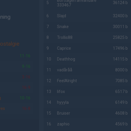
Borttagen användare
5
36124 b
333467
lning
6
Slajd
32400 b
7
Snake
30011 b
8
Trollis88
25825 b
ostalgie
9
Caprice
17496 b
11-16
10
Deathhog
14115 b
9-16
11
vadåråå
8000 b
3-16
12
FeelAlright
7085 b
16-9
13
lifox
6517 b
g
10-16
14
hyyyla
6149 b
ves
16-8
15
Bruiser
4608 b
16
zaphio
4569 b