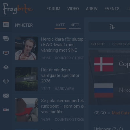
FORUM
VIDEO
ARKIV
EVENTS
L
NYHETER
NYTT
HETT
NYHETER
FORUM
Heroic klara för slutspel
AD
i EWC-kvalet med
FRAGBITE
/
COUNTER-S
vändning mot 9INE
VIDEO
18:23
COUNTER-STRIKE
Cop
BEVAKAT
Här är världens
vanligaste speldator
2026
HÄNDELSER
Nos
17:17
HÅRDVARA
MEDDELANDEN
Se polackernas perfekta
runboost – som om det
LIVESÄNDNINGAR
vore biofilm
CS:GO
»
Mad Catz 
16:59
COUNTER-STRIKE
Unknown
(2 - 0
)