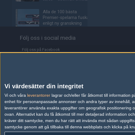
Alla de 100 bästa
Premier-spelarna fuskar
enligt ny granskning
05/08
COUNTER-STRIKE
Följ oss i social media
Valves nya VR-
headset ser ut att bli
Följ oss på Facebook
ännu dyrare
Följ oss på Twitter
04/08
HÅRDVARA
Följ oss på Instagram
Tonåring släppte
skämtspel för 1 900 kr –
Följ oss på Twitch
Vi värdesätter din integritet
tjänade miljoner
Information
Vi och våra
leverantorer
lagrar och/eller får åtkomst till informatio
04/08
ALLA SEKTIONER
enhet för personanpassade annonser och andra typer av innehåll, ann
Annonsering
Media: jL klar för Vitality
leverantörer använda exakta uppgifter om geografisk positionering oc
– hoppar in för nyblivna
ovan. Alternativt kan du få åtkomst till mer detaljerad information oc
Copyright och Privacy Policy
papporna
kräver ditt samtycke, men du har rätt att invända mot sådan uppgifts
samtycke genom att gå tillbaka till denna webbplats och klicka på kn
Användaravtal
04/08
COUNTER-STRIKE