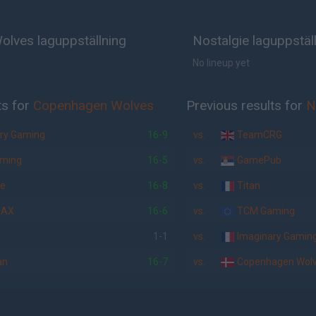
lves laguppställning
Nostalgie laguppstäl
No lineup yet
ts for
Copenhagen Wolves
Previous results for
N
ry Gaming
16-9
vs.
TeamCRG
ming
16-5
vs.
GamePub
ie
16-8
vs.
Titan
MAX
16-6
vs.
TCM Gaming
1-1
vs.
Imaginary Gamin
an
16-7
vs.
Copenhagen Wol