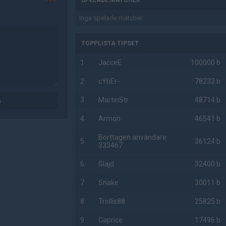
SPELADE MATCHER
Inga spelade matcher.
TOPPLISTA TIPSET
1
JacceE
100000 b
2
cYbEr-
78233 b
3
MartinStr
48714 b
G
4
Armon
46541 b
Borttagen användare
5
36124 b
333467
6
Slajd
32400 b
7
Snake
30011 b
8
Trollis88
25825 b
9
Caprice
17496 b