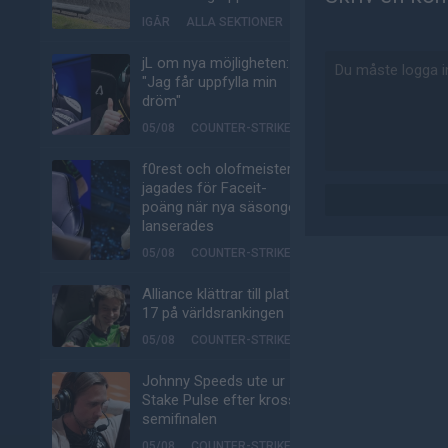
IGÅR
ALLA SEKTIONER
jL om nya möjligheten:
"Jag får uppfylla min
dröm"
05/08
COUNTER-STRIKE
f0rest och olofmeister
jagades för Faceit-
poäng när nya säsongen
lanserades
05/08
COUNTER-STRIKE
Alliance klättrar till plats
17 på världsrankingen
05/08
COUNTER-STRIKE
Johnny Speeds ute ur
Stake Pulse efter kross i
semifinalen
05/08
COUNTER-STRIKE