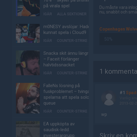
70% – skyller på bristen
på virala spel
Du måste vara inlog
nu, snabbt och smär
IGÅR
ALLA SEKTIONER
m0NESY avslöjar: Hade
Copenhagen Wolv
kunnat spela i Cloud9
50%
IGÅR
COUNTER-STRIKE
Snacka skit ännu längre
– Faceit förlänger
AD
halvtidssnacket
1 kommenta
IGÅR
COUNTER-STRIKE
FalleNs lösning på
fuskproblemet – tvinga
#1
Spad
spelarna att spela solo-
Vanlig an
queue
2013-02-2
IGÅR
COUNTER-STRIKE
wp
EA uppköpta av
saudisk-ledd
Skriv en ko
investerargrupp