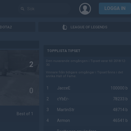
LOGGA IN
DOTA2
LEAGUE OF LEGENDS
AD
TOPPLISTA TIPSET
Den nuvarande omgången i Tipset varar till 2018-12-
2
30.
Vinnare från tidigare omgångar i Tipset finns i det
anrika Hall of Fame.
1
JacceE
100000 b
0
2
cYbEr-
78233 b
3
MartinStr
48714 b
Best of 1
4
Armon
46541 b