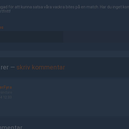
gad för att kunna satsa våra vackra bites på en match. Har du inget ko
tfritt!
es
rer —
skriv kommentar
erFyra
vändare
4 12:33
mmentar