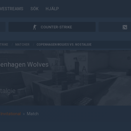
IVESTREAMS
SÖK
HJÄLP
COUNTER-STRIKE
TRIKE
/
MATCHER
/
COPENHAGEN WOLVES VS. NOSTALGIE
enhagen Wolves
talgie
Invitational
»
Match