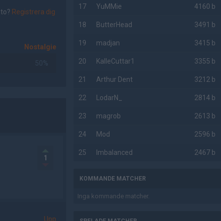
17
YuMMie
4160 b
nto?
Registrera dig
18
ButterHead
3491 b
19
madjan
3415 b
Nostalgie
20
KalleCuttar1
3355 b
50%
21
Arthur Dent
3212 b
22
LodarN_
2814 b
23
magrob
2613 b
24
Mod
2596 b
25
Imbalanced
2467 b
1
KOMMANDE MATCHER
Inga kommande matcher.
Upp