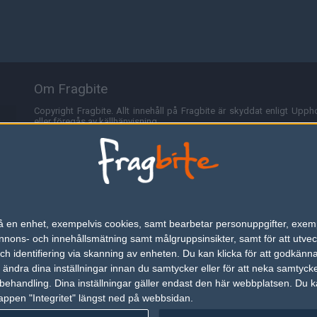
Om Fragbite
Copyright Fragbite. Allt innehåll på Fragbite är skyddat enligt Uppho
eller föregås av källhänvisning.
Alla åsikter uttryckta på Fragbite representerar varje enskild skribe
Programmering och design av
Fredric Bohlin
. För frågor rörande sajt
Cookies
Fragbite använder cookies för att spara användarspecifik informa
n på en enhet, exempelvis cookies, samt bearbetar personuppgifter, exem
omröstningar och för att föra statistik. För att slippa cookies kan 
ons- och innehållsmätning samt målgruppsinsikter, samt för att utveck
besöka Fragbite. Den här textraden finns här på grund av lagen om ele
h identifiering via skanning av enheten. Du kan klicka för att godkänn
h ändra dina inställningar innan du samtycker eller för att neka samtyck
Annonsering
behandling. Dina inställningar gäller endast den här webbplatsen. Du kan
appen "Integritet" längst ned på webbsidan.
Är du intresserad av att annonsera på Fragbite,
tryck här
.