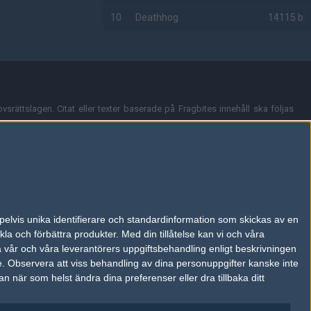
10
Deathhog
14115 b
AD
vsrättslagen. Citat eller texter baserade på Fragbites innehåll ska följas
nt och överensstämmer inte nödvändigtvis med Fragbites åsikter.
en kan du skicka iväg ett email till
vår support
.
tion så som t.ex. användarnamn. Cookies sparas även när man deltar i
pelvis unika identifierare och standardinformation som skickas av en
du stänga av cookies i din webbläsares inställningar eller välja att inte
la och förbättra produkter.
Med din tillåtelse kan vi och våra
ktronisk kommunikation som trädde i kraft 25 juli 2003.
a vår och våra leverantörers uppgiftsbehandling enligt beskrivningen
e.
Observera att viss behandling av dina personuppgifter kanske inte
 när som helst ändra dina preferenser eller dra tillbaka ditt