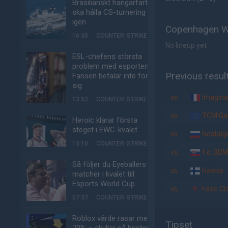
Brasilianskt hangarfartyg
ska hålla CS-turnering –
igen
Copenhagen Wo
16:30
COUNTER-STRIKE
No lineup yet
ESL-chefens största
problem med esporten:
Previous resul
Fansen betalar inte för
sig
vs.
Imagina
13:52
COUNTER-STRIKE
vs.
TCM Ga
Heroic klarar första
steget i EWC-kvalet
vs.
Nostalg
13:10
COUNTER-STRIKE
vs.
f.d. 3D
Så följer du Eyeballers
vs.
Hawks
matcher i kvalet till
Esports World Cup
vs.
Faze Cl
07:37
COUNTER-STRIKE
Roblox värde rasar med
Tipset