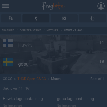
AD
FRAGBITE
/
COUNTER-STRIKE
/
MATCHER
/
HAWKS VS. GOSU
11
Hawks
16
gosu
CS:GO
»
THOR Open: CS:GO
»
Match
Best of 1
Unknown
(11 - 16
)
Hawks laguppställning
gosu laguppställning
No lineup yet
No lineup yet