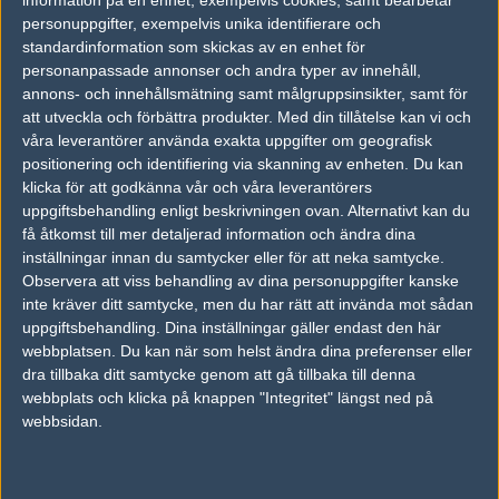
vs.
Dignitas
16-6
personuppgifter, exempelvis unika identifierare och
vs.
iBUYPOWER
15-15
standardinformation som skickas av en enhet för
personanpassade annonser och andra typer av innehåll,
vs.
3DMAX
2-1
annons- och innehållsmätning samt målgruppsinsikter, samt för
att utveckla och förbättra produkter.
Med din tillåtelse kan vi och
våra leverantörer använda exakta uppgifter om geografisk
Tipset
positionering och identifiering via skanning av enheten. Du kan
Du måste vara inloggad för att kunna satsa våra vackra bites på en
klicka för att godkänna vår och våra leverantörers
match. Har du inget konto?
Registrera dig
nu, snabbt och smärtfritt!
uppgiftsbehandling enligt beskrivningen ovan. Alternativt kan du
få åtkomst till mer detaljerad information och ändra dina
Hawks
gosu
inställningar innan du samtycker eller för att neka samtycke.
50%
50%
Observera att viss behandling av dina personuppgifter kanske
inte kräver ditt samtycke, men du har rätt att invända mot sådan
uppgiftsbehandling. Dina inställningar gäller endast den här
AD
webbplatsen. Du kan när som helst ändra dina preferenser eller
1 kommentarer —
skriv kommentar
dra tillbaka ditt samtycke genom att gå tillbaka till denna
webbplats och klicka på knappen "Integritet" längst ned på
webbsidan.
#1
andy4tw
1
Hall of Fame
2012-12-08 12:48