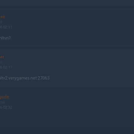
sen
ol
6 02:11
hltvn?
er
ol
6 02:17
hltv2.verygames.net:27063
 gudn
ame
6 02:32