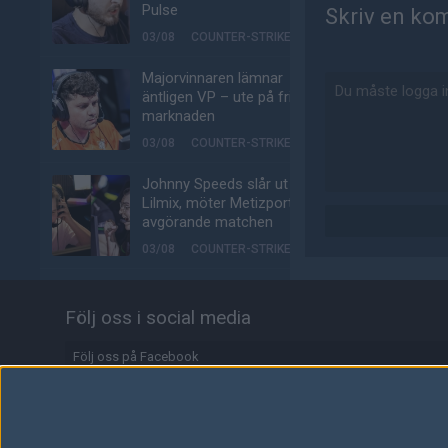
Pulse
Skriv en ko
03/08
COUNTER-STRIKE
Majorvinnaren lämnar
äntligen VP – ute på fria
marknaden
03/08
COUNTER-STRIKE
Johnny Speeds slår ut
Lilmix, möter Metizport i
avgörande matchen
03/08
COUNTER-STRIKE
Metizport slår Johnny
Speeds i MaiL09:s
Följ oss i social media
debutmatch
03/08
COUNTER-STRIKE
Följ oss på Facebook
Följ oss på Twitter
Svenskarnas dödsgrupp
– idag börjar Stake Pulse
Följ oss på Instagram
för tre svensklag