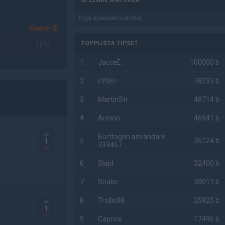
SPELADE MATCHER
Inga spelade matcher.
Game-Z
TOPPLISTA TIPSET
50%
1
JacceE
100000 b
2
cYbEr-
78233 b
3
MartinStr
48714 b
4
Armon
46541 b
Borttagen användare
5
36124 b
1
333467
6
Slajd
32400 b
7
Snake
30011 b
8
Trollis88
25825 b
1
9
Caprice
17496 b