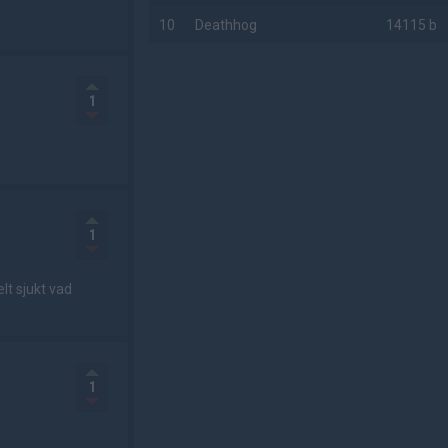
10
Deathhog
14115 b
AD
1
1
lt sjukt vad
1