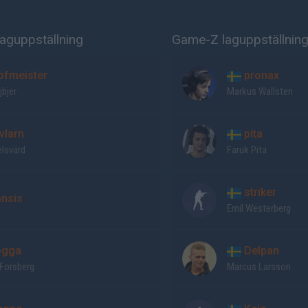
aguppställning
Game-Z laguppställnin
ofmeister
pronax
jbjer
Markus Wallsten
vlarn
pita
elsvärd
Faruk Pita
striker
ansis
Emil Westerberg
gga
Delpan
 Forsberg
Marcus Larsson