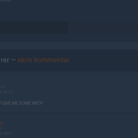
tfritt!
rer —
skriv kommentar
ame
6 00:33
 GIVE ME SOME INFO!!
an
ol
6 00:37