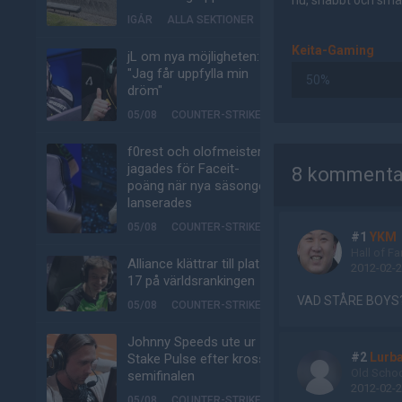
nu, snabbt och smär
IGÅR
ALLA SEKTIONER
Keita-Gaming
jL om nya möjligheten:
"Jag får uppfylla min
50%
dröm"
05/08
COUNTER-STRIKE
AD
f0rest och olofmeister
jagades för Faceit-
8 kommenta
poäng när nya säsongen
lanserades
05/08
COUNTER-STRIKE
#1
YKM
Hall of F
Alliance klättrar till plats
2012-02-2
17 på världsrankingen
VAD STÅRE BOYS?
05/08
COUNTER-STRIKE
Johnny Speeds ute ur
#2
Lurb
Stake Pulse efter kross i
Old Scho
semifinalen
2012-02-2
05/08
COUNTER-STRIKE