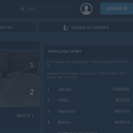
LOGGA IN
DOTA2
LEAGUE OF LEGENDS
AD
TOPPLISTA TIPSET
Den nuvarande omgången i Tipset varar till 2018-12-
1
30.
Vinnare från tidigare omgångar i Tipset finns i det
anrika Hall of Fame.
1
JacceE
100000 b
2
2
cYbEr-
78233 b
3
MartinStr
48714 b
Best of 1
4
Armon
46541 b