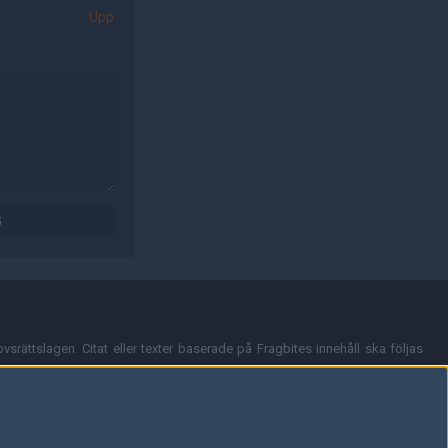
Upp
G
vsrättslagen. Citat eller texter baserade på Fragbites innehåll ska följas
nt och överensstämmer inte nödvändigtvis med Fragbites åsikter.
en kan du skicka iväg ett email till
vår support
.