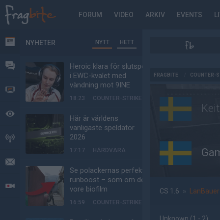
FORUM
VIDEO
ARKIV
EVENTS
L
NYHETER
NYTT
HETT
NYHETER
FORUM
Heroic klara för slutspel
AD
i EWC-kvalet med
FRAGBITE
/
COUNTER-S
vändning mot 9INE
VIDEO
18:23
COUNTER-STRIKE
Kei
BEVAKAT
Här är världens
vanligaste speldator
2026
HÄNDELSER
Ga
17:17
HÅRDVARA
MEDDELANDEN
Se polackernas perfekta
runboost – som om det
LIVESÄNDNINGAR
vore biofilm
CS 1.6
»
LanBauer
16:59
COUNTER-STRIKE
Unknown
(1 - 2
)