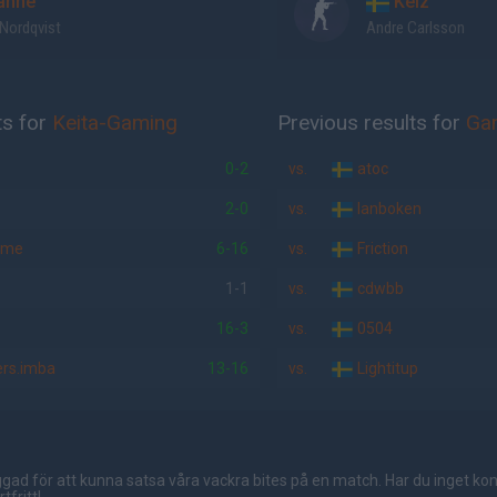
nne
Keiz
Nordqvist
Andre Carlsson
ts for
Keita-Gaming
Previous results for
Ga
0-2
vs.
atoc
2-0
vs.
lanboken
ime
6-16
vs.
Friction
1-1
vs.
cdwbb
16-3
vs.
0504
ers.imba
13-16
vs.
Lightitup
gad för att kunna satsa våra vackra bites på en match. Har du inget ko