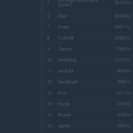
Borttagen användare
5
36124 b
333467
g
6
Slajd
32400 b
7
Snake
30011 b
8
Trollis88
25825 b
9
Caprice
17496 b
10
Deathhog
14115 b
11
vadåråå
8000 b
12
FeelAlright
7085 b
13
lifox
6517 b
14
hyyyla
6149 b
15
Bruiser
4608 b
16
zaphio
4569 b