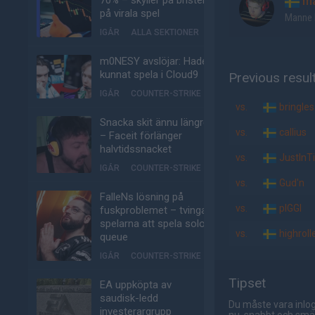
70% – skyller på bristen
ma
på virala spel
Manne 
IGÅR
ALLA SEKTIONER
m0NESY avslöjar: Hade
kunnat spela i Cloud9
Previous resul
IGÅR
COUNTER-STRIKE
vs.
bringles
Snacka skit ännu längre
vs.
callius
– Faceit förlänger
halvtidssnacket
vs.
JustInT
IGÅR
COUNTER-STRIKE
vs.
Gud'n
FalleNs lösning på
vs.
pIGGI
fuskproblemet – tvinga
spelarna att spela solo-
vs.
highroll
queue
IGÅR
COUNTER-STRIKE
Tipset
EA uppköpta av
saudisk-ledd
Du måste vara inlog
investerargrupp