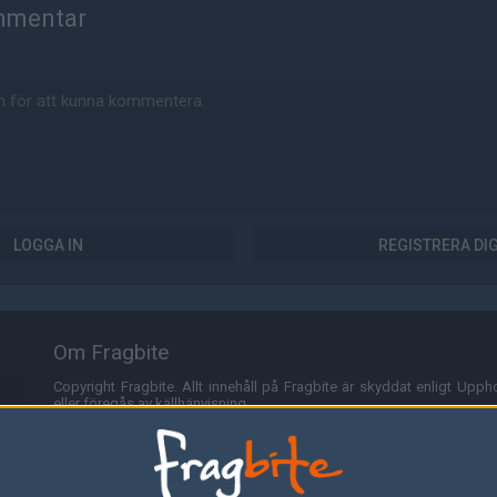
mmentar
LOGGA IN
REGISTRERA DI
Om Fragbite
Copyright Fragbite. Allt innehåll på Fragbite är skyddat enligt Uppho
eller föregås av källhänvisning.
Alla åsikter uttryckta på Fragbite representerar varje enskild skribe
Programmering och design av
Fredric Bohlin
. För frågor rörande sajt