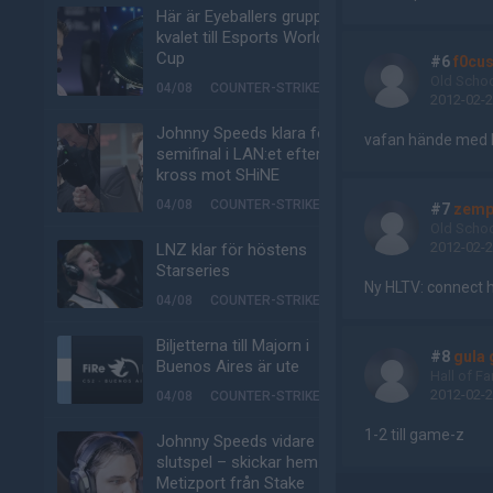
Här är Eyeballers grupp i
kvalet till Esports World
Cup
#6
f0cu
Old Scho
04/08
COUNTER-STRIKE
2012-02-2
Johnny Speeds klara för
vafan hände med 
semifinal i LAN:et efter
kross mot SHiNE
04/08
COUNTER-STRIKE
#7
zemp
Old Scho
2012-02-2
LNZ klar för höstens
Starseries
Ny HLTV: connect 
04/08
COUNTER-STRIKE
Biljetterna till Majorn i
#8
gula
Buenos Aires är ute
Hall of F
2012-02-2
04/08
COUNTER-STRIKE
1-2 till game-z
Johnny Speeds vidare till
slutspel – skickar hem
Metizport från Stake