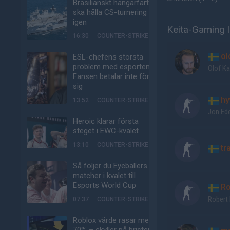
Brasilianskt hangarfartyg
ska hålla CS-turnering –
igen
Keita-Gaming l
16:30
COUNTER-STRIKE
ol
ESL-chefens största
problem med esporten:
Olof Ka
Fansen betalar inte för
sig
hy
13:52
COUNTER-STRIKE
Jon Ed
Heroic klarar första
steget i EWC-kvalet
13:10
COUNTER-STRIKE
tr
Så följer du Eyeballers
matcher i kvalet till
Esports World Cup
Ro
Robert
07:37
COUNTER-STRIKE
Roblox värde rasar med