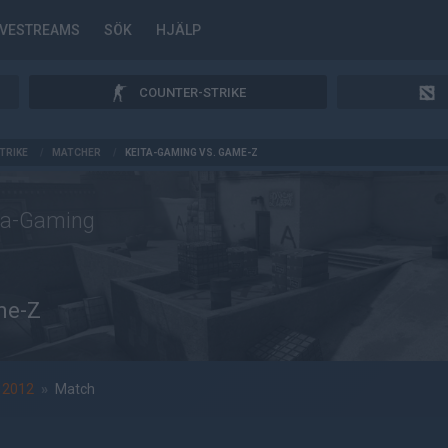
IVESTREAMS
SÖK
HJÄLP
COUNTER-STRIKE
TRIKE
/
MATCHER
/
KEITA-GAMING VS. GAME-Z
ta-Gaming
me-Z
 2012
»
Match