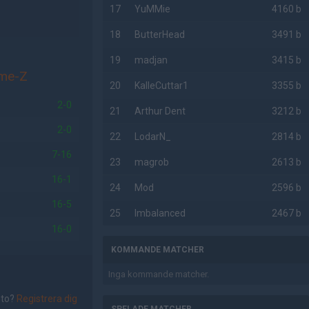
17
YuMMie
4160 b
18
ButterHead
3491 b
19
madjan
3415 b
me-Z
20
KalleCuttar1
3355 b
2-0
21
Arthur Dent
3212 b
2-0
22
LodarN_
2814 b
7-16
23
magrob
2613 b
16-1
24
Mod
2596 b
16-5
25
Imbalanced
2467 b
16-0
KOMMANDE MATCHER
Inga kommande matcher.
nto?
Registrera dig