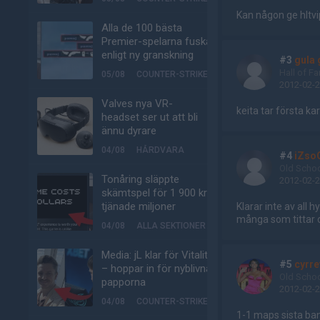
Kan någon ge hltvi
Alla de 100 bästa
Premier-spelarna fuskar
enligt ny granskning
#3
gula
Hall of F
05/08
COUNTER-STRIKE
2012-02-2
Valves nya VR-
keita tar första ka
headset ser ut att bli
ännu dyrare
04/08
HÅRDVARA
#4
iZso
Old Scho
Tonåring släppte
2012-02-2
skämtspel för 1 900 kr –
tjänade miljoner
Klarar inte av all
många som tittar 
04/08
ALLA SEKTIONER
Media: jL klar för Vitality
#5
cyrre
– hoppar in för nyblivna
Old Scho
papporna
2012-02-2
04/08
COUNTER-STRIKE
1-1 maps sista ba