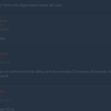
p? finns inte någonstans verkar det som.
 gudn
ame
6 00:41
rtan
GouD
ol
6 00:49
 hype om detta event har aldrig sett den svenska CS-scenen så levande, he
också.
ffs-
ol
6 01:34
nan d2 nu