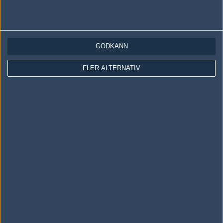
16-11 Ukraina
#11
zrN
GODKÄNN
1
Old School
2012-02-02 21:58
FLER ALTERNATIV
fint ukraina! 19-11 xD
#12
-Totte-
1
Hall of Fame
2012-02-02 22:06
LÄTTA BITES!
Skriv en kommentar
Upp