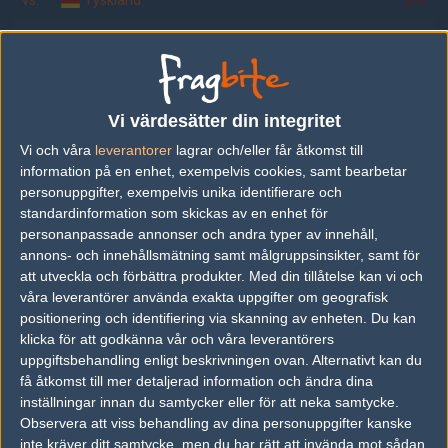
vs.
Tyskland
2-0
vs.
Storbritannien
9-21
Tipset
Du måste vara inloggad för att kunna satsa våra vackra bites på en
Vi värdesätter din integritet
match. Har du inget konto?
Registrera dig
nu, snabbt och smärtfritt!
Vi och våra
leverantorer
lagrar och/eller får åtkomst till
information på en enhet, exempelvis cookies, samt bearbetar
Ukraina
Slovakien
personuppgifter, exempelvis unika identifierare och
50%
50%
standardinformation som skickas av en enhet för
personanpassade annonser och andra typer av innehåll,
annons- och innehållsmätning samt målgruppsinsikter, samt för
AD
att utveckla och förbättra produkter.
Med din tillåtelse kan vi och
12 kommentarer —
skriv kommentar
våra leverantörer använda exakta uppgifter om geografisk
positionering och identifiering via skanning av enheten. Du kan
klicka för att godkänna vår och våra leverantörers
#1
oggtrean
uppgiftsbehandling enligt beskrivningen ovan. Alternativt kan du
1
Old School
få åtkomst till mer detaljerad information och ändra dina
2012-02-01 21:09
inställningar innan du samtycker eller för att neka samtycke.
Vilka spelar?
Observera att viss behandling av dina personuppgifter kanske
inte kräver ditt samtycke, men du har rätt att invända mot sådan