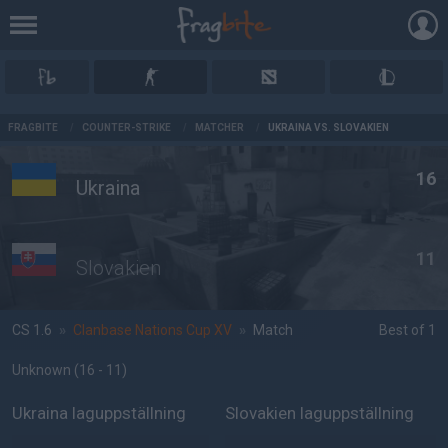
AD
FRAGBITE
/
COUNTER-STRIKE
/
MATCHER
/
UKRAINA VS. SLOVAKIEN
16
Ukraina
11
Slovakien
CS 1.6
»
Clanbase Nations Cup XV
»
Match
Best of 1
Unknown
(16 - 11
)
Ukraina laguppställning
Slovakien laguppställning