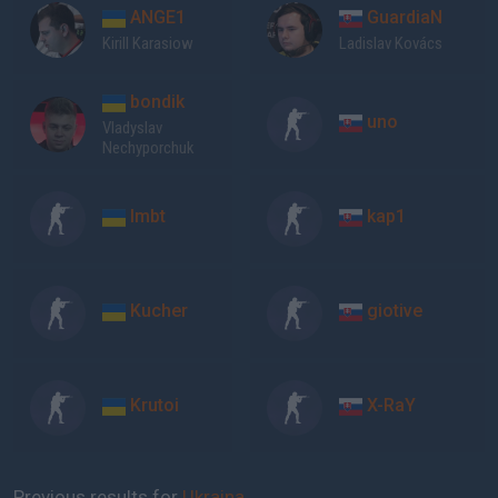
ANGE1
GuardiaN
Kirill Karasiow
Ladislav Kovács
bondik
uno
Vlаdуslаv
Nеchуроrchuk
lmbt
kap1
Kucher
giotive
Krutoi
X-RaY
Previous results for
Ukraina