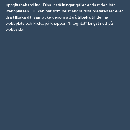
#3 Cheers!
uppgiftsbehandling. Dina inställningar gäller endast den här
Redigerad 2012-02-01 21:13
webbplatsen. Du kan när som helst ändra dina preferenser eller
dra tillbaka ditt samtycke genom att gå tillbaka till denna
webbplats och klicka på knappen "Integritet" längst ned på
#2
andre_-
webbsidan.
1
Vanlig användare
2012-02-01 21:09
slovakien got this
#3
p0ntus
1
Old School
2012-02-01 21:10
Uppdaterat med lineups.
#4
realise
1
Old School
2012-02-01 21:26
Uppskattar att ni lägger upp matcherna utan att man behöver