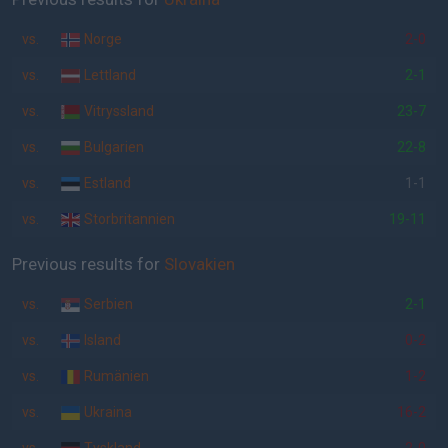
vs.
Norge
2-0
vs.
Lettland
2-1
vs.
Vitryssland
23-7
vs.
Bulgarien
22-8
vs.
Estland
1-1
vs.
Storbritannien
19-11
Previous results for
Slovakien
vs.
Serbien
2-1
vs.
Island
0-2
vs.
Rumänien
1-2
vs.
Ukraina
16-2