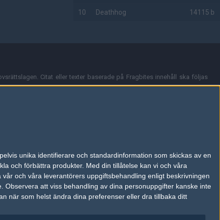
10
Deathhog
14115 b
AD
vsrättslagen. Citat eller texter baserade på Fragbites innehåll ska följas
nt och överensstämmer inte nödvändigtvis med Fragbites åsikter.
en kan du skicka iväg ett email till
vår support
.
tion så som t.ex. användarnamn. Cookies sparas även när man deltar i
pelvis unika identifierare och standardinformation som skickas av en
du stänga av cookies i din webbläsares inställningar eller välja att inte
la och förbättra produkter.
Med din tillåtelse kan vi och våra
ktronisk kommunikation som trädde i kraft 25 juli 2003.
a vår och våra leverantörers uppgiftsbehandling enligt beskrivningen
e.
Observera att viss behandling av dina personuppgifter kanske inte
 när som helst ändra dina preferenser eller dra tillbaka ditt