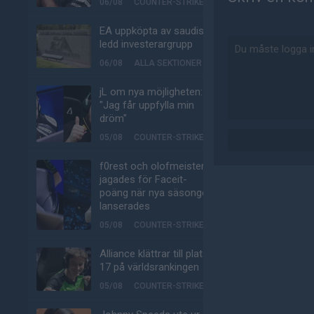
06/08
COUNTER-STRIKE
EA uppköpta av saudisk-
ledd investerargrupp
06/08
ALLA SEKTIONER
jL om nya möjligheten:
"Jag får uppfylla min
dröm"
05/08
COUNTER-STRIKE
f0rest och olofmeister
jagades för Faceit-
poäng när nya säsongen
lanserades
05/08
COUNTER-STRIKE
Alliance klättrar till plats
17 på världsrankingen
05/08
COUNTER-STRIKE