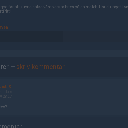
gad för att kunna satsa våra vackra bites på en match. Har du inget ko
tfritt!
aven
rer —
skriv kommentar
ict IX
vändare
9 23:27
tes?
mmentar