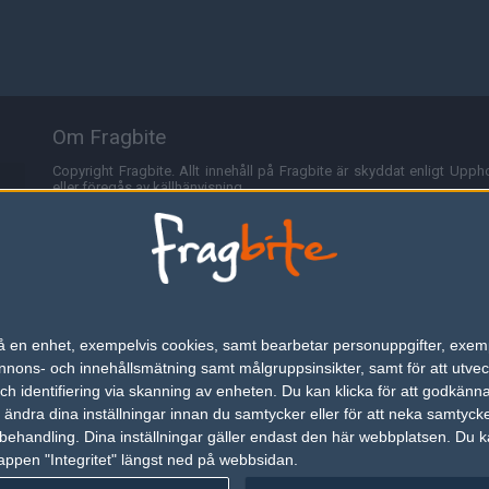
Om Fragbite
Copyright Fragbite. Allt innehåll på Fragbite är skyddat enligt Uppho
eller föregås av källhänvisning.
Alla åsikter uttryckta på Fragbite representerar varje enskild skribe
Programmering och design av
Fredric Bohlin
. För frågor rörande sajt
Cookies
Fragbite använder cookies för att spara användarspecifik informa
n på en enhet, exempelvis cookies, samt bearbetar personuppgifter, exem
omröstningar och för att föra statistik. För att slippa cookies kan 
ons- och innehållsmätning samt målgruppsinsikter, samt för att utveck
besöka Fragbite. Den här textraden finns här på grund av lagen om ele
h identifiering via skanning av enheten. Du kan klicka för att godkänn
h ändra dina inställningar innan du samtycker eller för att neka samtyck
Annonsering
behandling. Dina inställningar gäller endast den här webbplatsen. Du kan
appen "Integritet" längst ned på webbsidan.
Är du intresserad av att annonsera på Fragbite,
tryck här
.