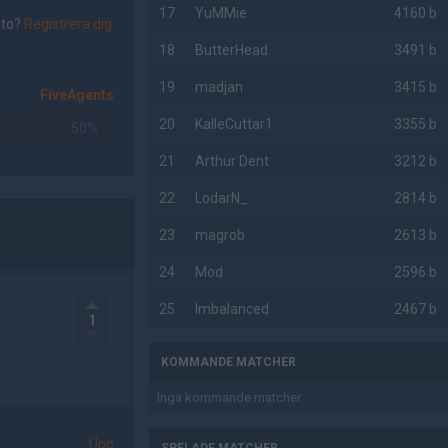
17
YuMMie
4160 b
nto?
Registrera dig
18
ButterHead
3491 b
19
madjan
3415 b
FiveAgents
20
KalleCuttar1
3355 b
50%
21
Arthur Dent
3212 b
22
LodarN_
2814 b
23
magrob
2613 b
24
Mod
2596 b
25
Imbalanced
2467 b
1
KOMMANDE MATCHER
Inga kommande matcher.
Upp