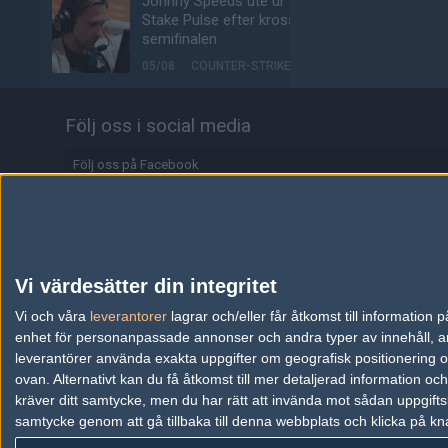
Johnny Speeds ute ur
Stake Pulse efter kross i
semifinalen
05/08
COUNTER-STRIKE
Alla de 100 bästa
Följ oss i social media
Premier-spelarna fuskar
enligt ny granskning
Följ oss på Facebook
05/08
COUNTER-STRIKE
Följ oss på Twitter
Valves nya VR-
headset ser ut att bli
Följ oss på Instagram
ännu dyrare
Följ oss på Twitch
04/08
HÅRDVARA
Vi värdesätter din integritet
Information
Vi och våra
leverantorer
lagrar och/eller får åtkomst till informatio
Tonåring släppte
enhet för personanpassade annonser och andra typer av innehåll, ann
skämtspel för 1 900 kr –
Annonsering
tjänade miljoner
leverantörer använda exakta uppgifter om geografisk positionering oc
ovan. Alternativt kan du få åtkomst till mer detaljerad information oc
04/08
ALLA SEKTIONER
Copyright och Privacy Policy
kräver ditt samtycke, men du har rätt att invända mot sådan uppgifts
samtycke genom att gå tillbaka till denna webbplats och klicka på kn
Användaravtal
Media: jL klar för Vitality
– hoppar in för nyblivna