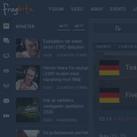
FORUM
VIDEO
ARKIV
EVENTS
L
NYHETER
NYTT
HETT
NYHETER
FORUM
Eyeballers tar enkel
AD
vinst i EWC-debuten
FRAGBITE
/
COUNTER-S
IGÅR
COUNTER-STRIKE
VIDEO
Tea
Heroic klara för slutspel
BEVAKAT
i EWC-kvalet med
vändning mot 9INE
HÄNDELSER
IGÅR
COUNTER-STRIKE
Fiv
Här är världens
MEDDELANDEN
vanligaste speldator
2026
LIVESÄNDNINGAR
CS 1.6
»
ESL Pro S
IGÅR
HÅRDVARA
Se polackernas perfekta
Nuke
(15 - 15
)