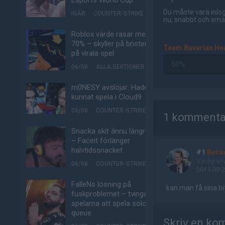
Esports World Cup
Du måste vara inlog
IGÅR
COUNTER-STRIKE
nu, snabbt och smär
Roblox värde rasar med
70% – skyller på bristen
Team Bavarian He
på virala spel
50%
06/08
ALLA SEKTIONER
m0NESY avslöjar: Hade
kunnat spela i Cloud9
AD
06/08
COUNTER-STRIKE
1 kommenta
Snacka skit ännu längre
– Faceit förlänger
halvtidssnacket
#1
Bened
Vanlig an
06/08
COUNTER-STRIKE
2011-09-2
FalleNs lösning på
kan man få sina bi
fuskproblemet – tvinga
spelarna att spela solo-
queue
Skriv en ko