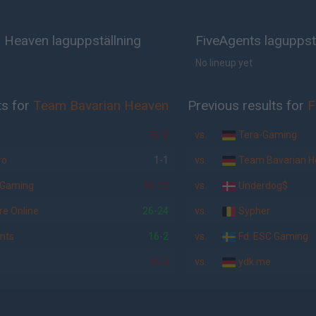
 Heaven laguppställning
FiveAgents laguppst
No lineup yet
ts for
Team Bavarian Heaven
Previous results for
F
16-2
vs.
Tera-Gaming
ro
1-1
vs.
Team Bavarian H
 Gaming
16-13
vs.
Underdog$
re Online
26-24
vs.
Sypher
nts
16-2
vs.
Fd. ESC Gaming
16-3
vs.
ydk.me