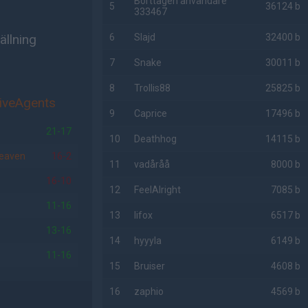
Borttagen användare
5
36124 b
333467
ällning
6
Slajd
32400 b
7
Snake
30011 b
8
Trollis88
25825 b
iveAgents
9
Caprice
17496 b
21-17
10
Deathhog
14115 b
eaven
16-2
11
vadåråå
8000 b
16-10
12
FeelAlright
7085 b
11-16
13
lifox
6517 b
13-16
14
hyyyla
6149 b
11-16
15
Bruiser
4608 b
16
zaphio
4569 b