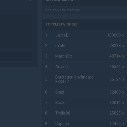
SPELADE MATCHER
Inga spelade matcher.
TOPPLISTA TIPSET
1
JacceE
100000 b
2
cYbEr-
78233 b
3
MartinStr
48714 b
G
4
Armon
46541 b
Borttagen användare
5
36124 b
333467
6
Slajd
32400 b
7
Snake
30011 b
8
Trollis88
25825 b
9
Caprice
17496 b