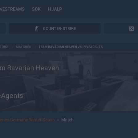
IVESTREAMS
SÖK
HJÄLP
COUNTER-STRIKE
TRIKE
/
MATCHER
/
TEAM BAVARIAN HEAVEN VS. FIVEAGENTS
m Bavarian Heaven
eAgents
eries Germany Winter Seaso
»
Match