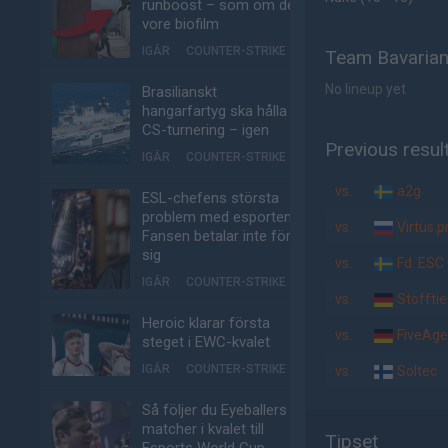
runboost – som om det
vore biofilm
IGÅR
COUNTER-STRIKE
Team Bavarian
No lineup yet
Brasilianskt
hangarfartyg ska hålla
CS-turnering – igen
Previous resul
IGÅR
COUNTER-STRIKE
vs.
a2g
ESL-chefens största
problem med esporten:
vs.
Virtus.p
Fansen betalar inte för
sig
vs.
Fd. ESC
IGÅR
COUNTER-STRIKE
vs.
Stofftie
Heroic klarar första
vs.
FiveAge
steget i EWC-kvalet
IGÅR
COUNTER-STRIKE
vs.
Soltec
Så följer du Eyeballers
matcher i kvalet till
Tipset