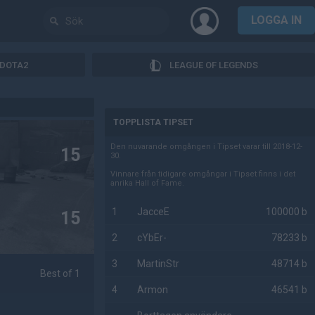
LOGGA IN
DOTA2
LEAGUE OF LEGENDS
AD
TOPPLISTA TIPSET
Den nuvarande omgången i Tipset varar till 2018-12-
15
30.
Vinnare från tidigare omgångar i Tipset finns i det
anrika Hall of Fame.
1
JacceE
100000 b
15
2
cYbEr-
78233 b
3
MartinStr
48714 b
Best of 1
4
Armon
46541 b