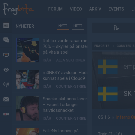
FORUM
VIDEO
ARKIV
EVENTS
L
NYHETER
NYTT
HETT
NYHETER
FORUM
Roblox värde rasar med
AD
70% – skyller på bristen
FRAGBITE
/
COUNTER-S
på virala spel
VIDEO
IGÅR
ALLA SEKTIONER
emp
BEVAKAT
m0NESY avslöjar: Hade
kunnat spela i Cloud9
HÄNDELSER
IGÅR
COUNTER-STRIKE
SK 
Snacka skit ännu längre
MEDDELANDEN
– Faceit förlänger
halvtidssnacket
LIVESÄNDNINGAR
CS 1.6
»
Inferno O
IGÅR
COUNTER-STRIKE
FalleNs lösning på
Train
(3 - 16
)