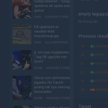
fuskproblemet – tvinga
spelarna att spela solo-
queue
empty laguppst
IGÅR
COUNTER-STRIKE
No lineup yet
EA uppköpta av
saudisk-ledd
Previous resul
investerargrupp
IGÅR
ALLA SEKTIONER
vs.
NwGami
jL om nya möjligheten:
vs.
Prefix
"Jag får uppfylla min
dröm"
vs.
Friction
05/08
COUNTER-STRIKE
vs.
myGam
f0rest och olofmeister
vs.
Fd. ESC
jagades för Faceit-
poäng när nya säsongen
vs.
x6tence
lanserades
05/08
COUNTER-STRIKE
Tipset