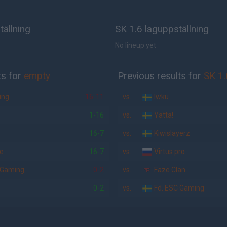
ällning
SK 1.6 laguppställning
No lineup yet
ts for
empty
Previous results for
SK 1.
ng
16-11
vs.
Iwku
1-16
vs.
Yatta!
16-7
vs.
Kiwislayerz
e
16-7
vs.
Virtus.pro
 Gaming
0-2
vs.
Faze Clan
0-2
vs.
Fd. ESC Gaming