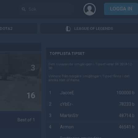
LOGGA IN
DOTA2
LEAGUE OF LEGENDS
AD
TOPPLISTA TIPSET
Den nuvarande omgången i Tipset varar till 2018-12-
3
30.
Vinnare från tidigare omgångar i Tipset finns i det
anrika Hall of Fame.
1
JacceE
100000 b
16
2
cYbEr-
78233 b
3
MartinStr
48714 b
Best of 1
4
Armon
46541 b