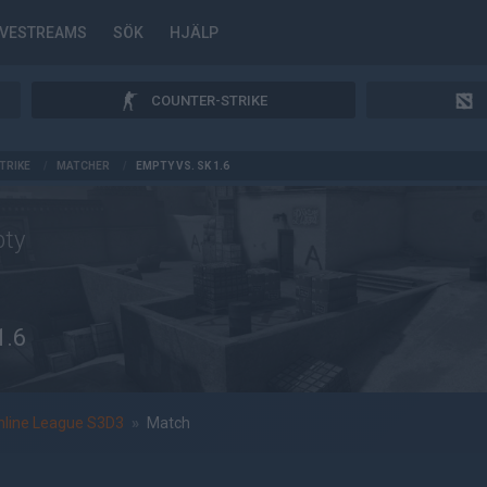
IVESTREAMS
SÖK
HJÄLP
COUNTER-STRIKE
TRIKE
/
MATCHER
/
EMPTY VS. SK 1.6
ty
1.6
nline League S3D3
»
Match