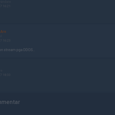
vändare
7 16:21
-Arn
ol
7 16:23
gon stream pga DDOS...
re
7 18:33
mmentar