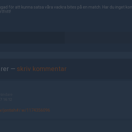
gad för att kunna satsa våra vackra bites på en match. Har du inget ko
tfritt!
rer —
skriv kommentar
vändare
7 16:12
.tv/jontish#/ w/1174356096