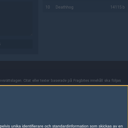
10
Deathhog
14115 b
AD
G
vsrättslagen. Citat eller texter baserade på Fragbites innehåll ska följas
nt och överensstämmer inte nödvändigtvis med Fragbites åsikter.
en kan du skicka iväg ett email till
vår support
.
tion så som t.ex. användarnamn. Cookies sparas även när man deltar i
pelvis unika identifierare och standardinformation som skickas av en