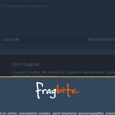
LOGGA IN
REGISTRERA DI
Om Fragbite
Copyright Fragbite. Allt innehåll på Fragbite är skyddat enligt Uppho
eller föregås av källhänvisning.
Alla åsikter uttryckta på Fragbite representerar varje enskild skribe
Programmering och design av
Fredric Bohlin
. För frågor rörande sajt
Cookies
Fragbite använder cookies för att spara användarspecifik informa
n på en enhet, exempelvis cookies, samt bearbetar personuppgifter, exem