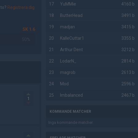
17
YuMMie
4160 b
nto?
Registrera dig
18
ButterHead
3491 b
19
madjan
3415 b
SK 1.6
20
KalleCuttar1
3355 b
50%
21
Arthur Dent
3212 b
22
LodarN_
2814 b
23
magrob
2613 b
24
Mod
2596 b
25
Imbalanced
2467 b
1
KOMMANDE MATCHER
Inga kommande matcher.