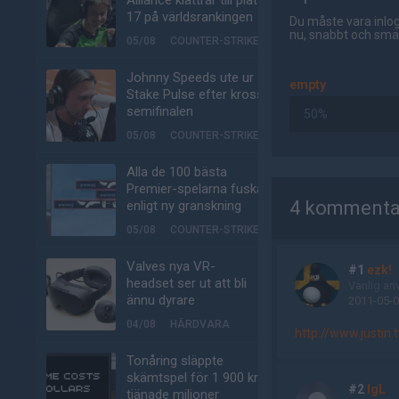
Alliance klättrar till plats
17 på världsrankingen
Du måste vara inlog
nu, snabbt och smär
05/08
COUNTER-STRIKE
Johnny Speeds ute ur
empty
Stake Pulse efter kross i
semifinalen
50%
05/08
COUNTER-STRIKE
Alla de 100 bästa
AD
Premier-spelarna fuskar
4 kommenta
enligt ny granskning
05/08
COUNTER-STRIKE
Valves nya VR-
#1
ezk!
headset ser ut att bli
Vanlig an
ännu dyrare
2011-05-0
04/08
HÅRDVARA
http://www.justin
Tonåring släppte
skämtspel för 1 900 kr –
#2
IgL
tjänade miljoner