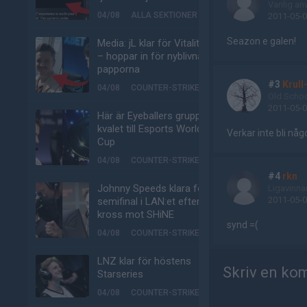
Vanlig an
04/08
ALLA SEKTIONER
2011-05-0
Seazon e galen!
Media: jL klar för Vitality
– hoppar in för nyblivna
papporna
#3
Krull
04/08
COUNTER-STRIKE
Old Scho
2011-05-0
Här är Eyeballers grupp i
kvalet till Esports World
Verkar inte bli nå
Cup
04/08
COUNTER-STRIKE
#4
rkn
Johnny Speeds klara för
Ligavinna
2011-05-0
semifinal i LAN:et efter
kross mot SHiNE
synd =(
04/08
COUNTER-STRIKE
LNZ klar för höstens
Skriv en ko
Starseries
04/08
COUNTER-STRIKE