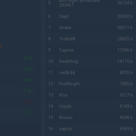
Borttagen användare
5
36124 b
333467
6
Slajd
32400 b
7
Snake
30011 b
8
Trollis88
25825 b
6
9
Caprice
17496 b
16-3
10
Deathhog
14115 b
16-2
11
vadåråå
8000 b
16-6
12
FeelAlright
7085 b
7-16
13
lifox
6517 b
0-2
14
hyyyla
6149 b
1-2
15
Bruiser
4608 b
16
zaphio
4569 b