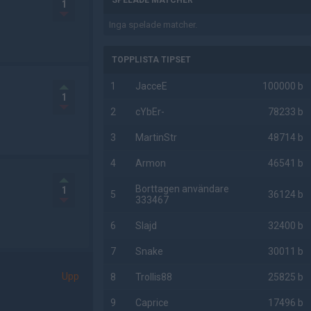
SPELADE MATCHER
1
Inga spelade matcher.
TOPPLISTA TIPSET
1
JacceE
100000 b
1
2
cYbEr-
78233 b
3
MartinStr
48714 b
4
Armon
46541 b
Borttagen användare
1
5
36124 b
333467
6
Slajd
32400 b
7
Snake
30011 b
Upp
8
Trollis88
25825 b
9
Caprice
17496 b