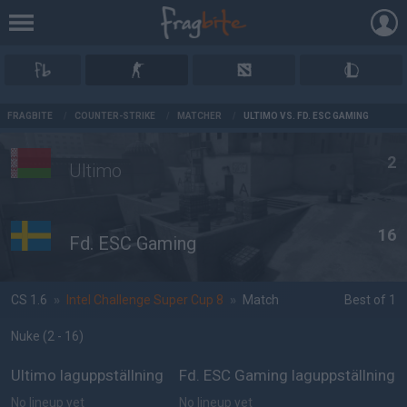
AD
FRAGBITE
/
COUNTER-STRIKE
/
MATCHER
/
ULTIMO VS. FD. ESC GAMING
2
Ultimo
16
Fd. ESC Gaming
CS 1.6
»
Intel Challenge Super Cup 8
»
Match
Best of 1
Nuke
(2 - 16
)
Ultimo laguppställning
Fd. ESC Gaming laguppställning
No lineup yet
No lineup yet