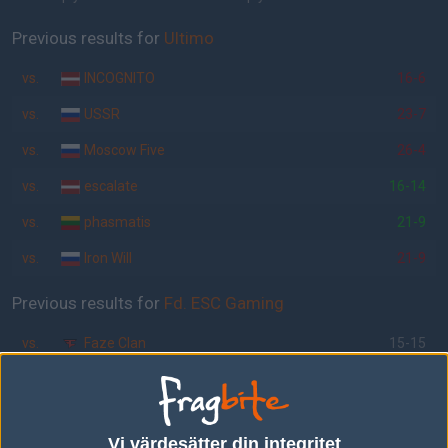
Previous results for
Ultimo
vs.
INCOGNITO
16-6
vs.
USSR
23-7
vs.
Moscow Five
26-4
vs.
escalate
16-14
vs.
phasmatis
21-9
vs.
Iron Will
21-9
Previous results for
Fd. ESC Gaming
vs.
Faze Clan
15-15
vs.
SK 1.6
1-2
vs.
F.d. mousesports
2-1
Vi värdesätter din integritet