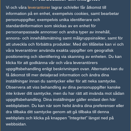
vs.
POPPERS
14-16
Vi och våra
leverantorer
lagrar och/eller får åtkomst till
vs.
KOMUM AFTUR STRAKAR
4-16
information på en enhet, exempelvis cookies, samt bearbetar
personuppgifter, exempelvis unika identifierare och
vs.
Players
16-1
standardinformation som skickas av en enhet för
personanpassade annonser och andra typer av innehåll,
Tipset
annons- och innehållsmätning samt målgruppsinsikter, samt för
att utveckla och förbättra produkter.
Med din tillåtelse kan vi och
Du måste vara inloggad för att kunna satsa våra vackra bites på en
våra leverantörer använda exakta uppgifter om geografisk
match. Har du inget konto?
Registrera dig
nu, snabbt och smärtfritt!
positionering och identifiering via skanning av enheten. Du kan
Ultimo
Fd. ESC Gaming
klicka för att godkänna vår och våra leverantörers
uppgiftsbehandling enligt beskrivningen ovan. Alternativt kan du
50%
50%
få åtkomst till mer detaljerad information och ändra dina
inställningar innan du samtycker eller för att neka samtycke.
Observera att viss behandling av dina personuppgifter kanske
AD
inte kräver ditt samtycke, men du har rätt att invända mot sådan
2 kommentarer —
skriv kommentar
uppgiftsbehandling. Dina inställningar gäller endast den här
webbplatsen. Du kan när som helst ändra dina preferenser eller
dra tillbaka ditt samtycke genom att gå tillbaka till denna
#1
-noppe
webbplats och klicka på knappen "Integritet" längst ned på
1
Old School
2011-05-12 19:49
webbsidan.