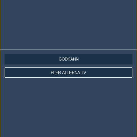
Följ oss i social media
Följ oss på Facebook
Följ oss på Twitter
Följ oss på Instagram
Följ oss på Twitch
GODKÄNN
Information
FLER ALTERNATIV
Annonsering
Copyright och Privacy Policy
Användaravtal
Kontakta
Om Fragbite