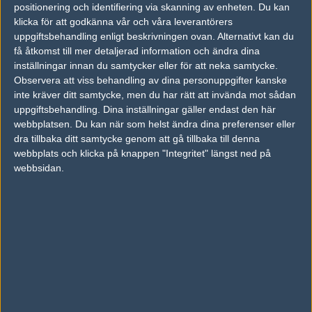
positionering och identifiering via skanning av enheten. Du kan
vilka spelare spelar i fnatic? :) inte uppdaterad på cs fronten
klicka för att godkänna vår och våra leverantörers
uppgiftsbehandling enligt beskrivningen ovan. Alternativt kan du
få åtkomst till mer detaljerad information och ändra dina
#2
t-bag
inställningar innan du samtycker eller för att neka samtycke.
1
Old School
Observera att viss behandling av dina personuppgifter kanske
2011-01-21 20:03
inte kräver ditt samtycke, men du har rätt att invända mot sådan
uppgiftsbehandling. Dina inställningar gäller endast den här
#1 pita, cArn, dsn, Delpan, Xizt
webbplatsen. Du kan när som helst ändra dina preferenser eller
dra tillbaka ditt samtycke genom att gå tillbaka till denna
webbplats och klicka på knappen "Integritet" längst ned på
#3
Kheffa
1
Old School
webbsidan.
2011-01-21 20:48
.
Redigerad 2011-01-21 20:49
#4
oet.
1
Old School
2011-01-21 21:10