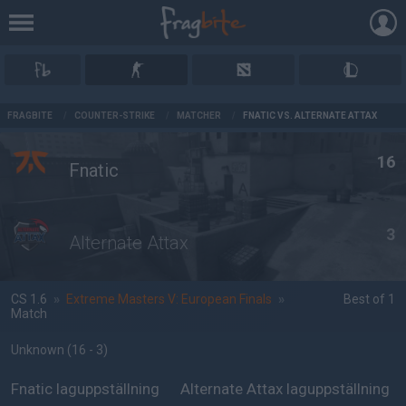
AD
FRAGBITE
/
COUNTER-STRIKE
/
MATCHER
/
FNATIC VS. ALTERNATE ATTAX
16
Fnatic
3
Alternate Attax
CS 1.6
»
Extreme Masters V: European Finals
»
Best of 1
Match
Unknown
(16 - 3
)
Fnatic laguppställning
Alternate Attax laguppställning