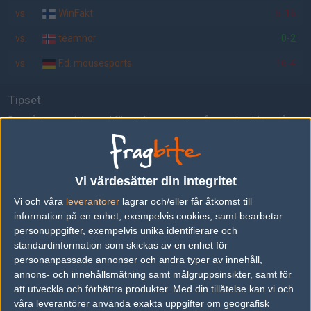
vs.
WinFakt
5-16
vs.
teamnor
0-2
vs.
F.d. mousesports
16-4
Tipset
Du måste vara inloggad för att kunna satsa våra vackra bites på en
match. Har du inget konto?
Registrera dig
nu, snabbt och smärtfritt!
Fnatic
Alternate Attax
Vi värdesätter din integritet
50%
50%
Vi och våra
leverantorer
lagrar och/eller får åtkomst till
information på en enhet, exempelvis cookies, samt bearbetar
AD
personuppgifter, exempelvis unika identifierare och
8 kommentarer —
skriv kommentar
standardinformation som skickas av en enhet för
personanpassade annonser och andra typer av innehåll,
annons- och innehållsmätning samt målgruppsinsikter, samt för
#1
tham
att utveckla och förbättra produkter.
Med din tillåtelse kan vi och
1
Vanlig användare
våra leverantörer använda exakta uppgifter om geografisk
2011-01-21 19:52