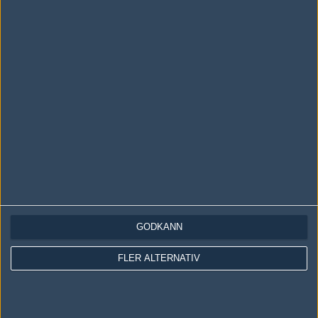
#4 Åk hem till månen igen.
#8
MYZTIC
1
Old School
2011-01-21 21:33
#4 Du såg inte matchen eller?
Skriv en kommentar
Upp
GODKÄNN
FLER ALTERNATIV
LOGGA IN
REGISTRERA DIG